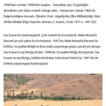
1940’ların sonları 1950’lerin başları… Kenyalılar için, Özgürlüğün
ekmekten çok daha önemli olduğu yıllar… Kenya tam olarak 1963’de
bağımsızlığına kavuştu. (Baskın Oran,
Azgelişmiş Ülke Milliyetçiliği, Kara
Afrika Modeli,
Bilgi Yayınları, Ankara, 3. basım, Ocak 1977 s. 149-152)
İsa Suwar bir peşmergeydi. Çok önemli bir komutandı. Mela Mustafa
Barzani’ye çok yakın bir komutandı. 1947’de, Mela Mustafa Barzani ile
birlikte, Sovyetler Birliği’ne iltica eden peşmerge grubu içinde yer almıştı.
İsa Suwar’ın eşi Molga Rustu. 1958’de, Sovyetler Birliği dönüşünde, İsa
Suwar ve eşi Molga, birlikte Kürdistan Demokrat Partisi’ne, 1961’de de
birlikte peşmergeye katılmışlardı.