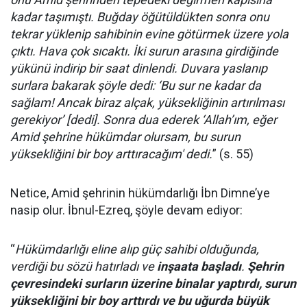
kadar taşımıştı. Buğday öğütüldükten sonra onu
tekrar yüklenip sahibinin evine götürmek üzere yola
çıktı. Hava çok sıcaktı. İki surun arasına girdiğinde
yükünü indirip bir saat dinlendi. Duvara yaslanıp
surlara bakarak şöyle dedi: ‘Bu sur ne kadar da
sağlam! Ancak biraz alçak, yüksekliğinin artırılması
gerekiyor’ [dedi]. Sonra dua ederek ‘Allah’ım, eğer
Amid şehrine hükümdar olursam, bu surun
yüksekliğini bir boy arttıracağım' dedi.
” (s. 55)
Netice, Amid şehrinin hükümdarlığı İbn Dimne’ye
nasip olur. İbnul-Ezreq, şöyle devam ediyor:
“
Hükümdarlığı eline alıp güç sahibi olduğunda,
verdiği bu sözü hatırladı ve
inşaata başladı
.
Şehrin
çevresindeki surların üzerine binalar yaptırdı, surun
yüksekliğini bir boy arttırdı ve bu uğurda büyük