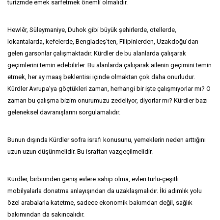
turizmde emek sarfetmek önemli olmalıdır.
Hewlêr, Süleymaniye, Duhok gibi büyük şehirlerde, otellerde,
lokantalarda, kefelerde, Bengladeş’ten, Filipinlerden, Uzakdoğu’dan
gelen garsonlar çalışmaktadır. Kürdler de bu alanlarda çalışarak
geçimlerini temin edebilirler. Bu alanlarda çalışarak ailenin geçimini temin
etmek, her ay maaş beklentisi içinde olmaktan çok daha onurludur.
Kürdler Avrupa’ya göçtükleri zaman, herhangi bir işte çalışmıyorlar mı? O
zaman bu çalışma bizim onurumuzu zedeliyor, diyorlar mı? Kürdler bazı
geleneksel davranışlarını sorgulamalıdır.
Bunun dışında Kürdler sofra israfı konusunu, yemeklerin neden arttığını
uzun uzun düşünmelidir. Bu israftan vazgeçilmelidir.
Kürdler, birbirinden geniş evlere sahip olma, evleri türlü-çeşitli
mobilyalarla donatma anlayışından da uzaklaşmalıdır. İki adımlık yolu
özel arabalarla katetme, sadece ekonomik bakımdan değil, sağlık
bakımından da sakıncalıdır.