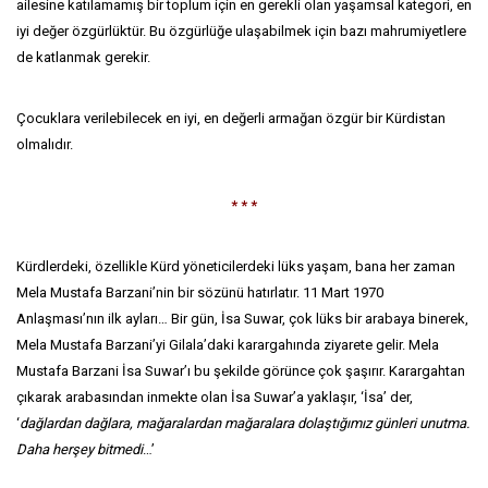
ailesine katılamamış bir toplum için en gerekli olan yaşamsal kategori, en
iyi değer özgürlüktür. Bu özgürlüğe ulaşabilmek için bazı mahrumiyetlere
de katlanmak gerekir.
Çocuklara verilebilecek en iyi, en değerli armağan özgür bir Kürdistan
olmalıdır.
* * *
Kürdlerdeki, özellikle Kürd yöneticilerdeki lüks yaşam, bana her zaman
Mela Mustafa Barzani’nin bir sözünü hatırlatır. 11 Mart 1970
Anlaşması’nın ilk ayları… Bir gün, İsa Suwar, çok lüks bir arabaya binerek,
Mela Mustafa Barzani’yi Gilala’daki karargahında ziyarete gelir. Mela
Mustafa Barzani İsa Suwar’ı bu şekilde görünce çok şaşırır. Karargahtan
çıkarak arabasından inmekte olan İsa Suwar’a yaklaşır, ‘İsa’ der,
‘
dağlardan dağlara, mağaralardan mağaralara dolaştığımız günleri unutma.
Daha herşey bitmedi
…’