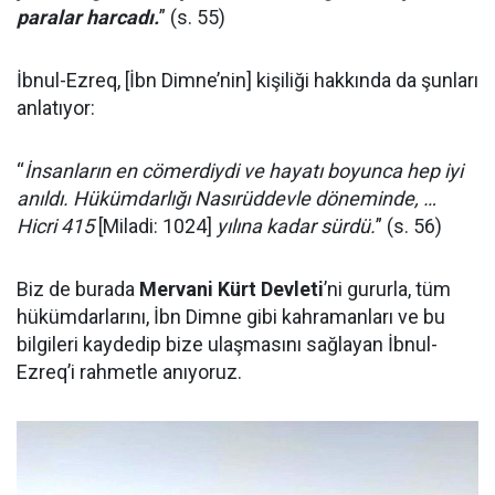
paralar harcadı.
” (s. 55)
İbnul-Ezreq, [İbn Dimne’nin] kişiliği hakkında da şunları
anlatıyor:
“
İnsanların en cömerdiydi ve hayatı boyunca hep iyi
anıldı. Hükümdarlığı Nasırüddevle döneminde, …
Hicri 415
[Miladi: 1024]
yılına kadar sürdü.
” (s. 56)
Biz de burada
Mervani Kürt Devleti
’ni gururla, tüm
hükümdarlarını, İbn Dimne gibi kahramanları ve bu
bilgileri kaydedip bize ulaşmasını sağlayan İbnul-
Ezreq’i rahmetle anıyoruz.