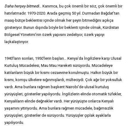
Daha herşey bitmedi
… Kanımca, bu çok önemli bir söz, çok önemli bir
hatırlatmadır. 1970-2020. Arada geçmiş 50 yıl. Durmadan Bağdat’tan
maaş-bütçe beklentisi içinde olmak her şeyin bitmediğini açıkça
gösteriyor. Bunun dışında böyle bir beklenti içinde olmak, Kürdistan
Bölgesel Yönetimi’nin özerk yapısını zedeliyor, özerk yapıyı
laçkalaştırıyor.
1940’ların sonları, 1950’lerin başları… Kenya’da İngilizlere karşı Ulusal
Kurtuluş Mücadelesi, Mau Mau Hareketi sürüyordu. Mücadeleye
katılanların büyük bir kısmı cezaevine konulmuştu. Halkın büyük bir
kısmı, komşu ülkelere sığınmışlardı, mülteciydi. Çok ağır bir yoksulluk
vardı. Ama bunlara rağmen başkent Nairobi’de ulusal kurtuluş
yürüyüşleri, gösteriler yapılıyordu. İngilizlerin elinde otomatik tüfekler,
Kenyalıların elinde değnekler vardı. Her yürüyüşte onlarca Kenyalı
yaşamını yitiriyordu. Ama bunlara rağmen mücadele, bağımsızlık
yürüyüşleri, gösteriler de sürüyordu. Yürüyüşler çıplak ayaklarla
yapılıyordu.