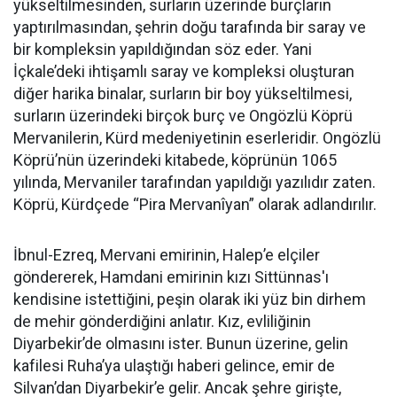
yükseltilmesinden, surların üzerinde burçların
yaptırılmasından, şehrin doğu tarafında bir saray ve
bir kompleksin yapıldığından söz eder. Yani
İçkale’deki ihtişamlı saray ve kompleksi oluşturan
diğer harika binalar, surların bir boy yükseltilmesi,
surların üzerindeki birçok burç ve Ongözlü Köprü
Mervanilerin, Kürd medeniyetinin eserleridir. Ongözlü
Köprü’nün üzerindeki kitabede, köprünün 1065
yılında, Mervaniler tarafından yapıldığı yazılıdır zaten.
Köprü, Kürdçede “Pira Mervanîyan” olarak adlandırılır.
İbnul-Ezreq, Mervani emirinin, Halep’e elçiler
göndererek, Hamdani emirinin kızı Sittünnas'ı
kendisine istettiğini, peşin olarak iki yüz bin dirhem
de mehir gönderdiğini anlatır. Kız, evliliğinin
Diyarbekir’de olmasını ister. Bunun üzerine, gelin
kafilesi Ruha’ya ulaştığı haberi gelince, emir de
Silvan’dan Diyarbekir’e gelir. Ancak şehre girişte,