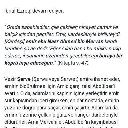
İbnul-Ezreq, devam ediyor:
“
Orada sabahladılar, çile çektiler; nihayet çamur ve
balçık içinden geçtiler. Emir, kardeşleriyle birlikteydi.
[Kardeşi]
emir ebu Nasr Ahmed bin Mervan
kendi
kendine şöyle dedi: ‘Eğer Allah bana bu mülkü nasip
ederse, insanların üzerinden geçebileceği
buraya bir
köprü inşa edeceğim
.'
” (Kitapta s. 47)
Vezir
Şerve
(Şerwa veya Serwet) emire ihanet eder,
emirin öldürülmesi için Amid çarşı reisi Abdülber’i
ayartır. O da, adamlarını kapının içine yerleştirir, emir
sur kapısından içeri girerken, en dar noktada, emirin
yüzüne doğru para saçar, emiri şaşırtır. Adamları da
emirin üzerine çullanıp gürz ve hançer darbeleriyle
öldürürler. Ama Mervaniler, Abdülber’in kayınbabası