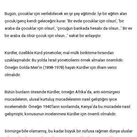
Bugün, çocuklar için verilebilecek en iyi şey eğitimdir. İyi bir eğitim alan
çocuk/genç kendi geleceğini kurar. ‘Bir evde çocuklar için olsun’, ‘bir
araba da çocuklar için olsun’, ‘çocuğun bankada hesabı da olsun…’ Bir ev
bir araba da öbür çocuk için olsun…’ sakat bir anlayıştır.
Kürdler, özellikle Kürd yöneticiler, mal-mülk biriktirme hırsından
uzaklaşmalıdır. Bu yolda İsrail yöneticilerini örnek almaları önemlidir.
Örneğin Golda Meir’in (1898-1978) hayatı Kürdler için ilham verici
olmalıdır.
Bütün bunların ötesinde Kürdler, örneğin Afrika’da, anti-sömürgeci
mücadelenin, ulusal kurtuluş mücadelesinin nasıl geliştiğini iyice
incelemelidir. Örneğin 1940’ların sonlarında, Kenya’da bu mücadele nasıl
gelişmiştir, konusunun incelenmesi Kürdler için önemli olmalıdır.
Sömürge bile olamamış, bu kadar büyük bir nüfusa rağmen dünya uluslar