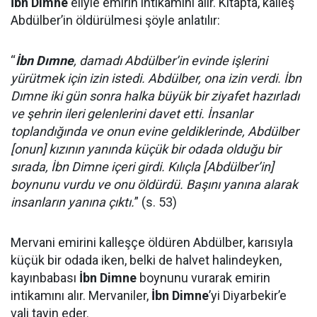
İbn Dimne
eliyle emirin intikamını alır. Kitapta, kalleş
Abdülber’in öldürülmesi şöyle anlatılır:
“
İbn Dımne
, damadı Abdülber’in evinde işlerini
yürütmek için izin istedi. Abdülber, ona izin verdi. İbn
Dımne iki gün sonra halka büyük bir ziyafet hazırladı
ve şehrin ileri gelenlerini davet etti. İnsanlar
toplandığında ve onun evine geldiklerinde, Abdülber
[onun] kızının yanında küçük bir odada olduğu bir
sırada, İbn Dimne içeri girdi. Kılıçla [Abdülber’in]
boynunu vurdu ve onu öldürdü. Başını yanına alarak
insanların yanına çıktı.
” (s. 53)
Mervani emirini kalleşçe öldüren Abdülber, karısıyla
küçük bir odada iken, belki de halvet halindeyken,
kayınbabası
İbn Dimne
boynunu vurarak emirin
intikamını alır. Mervaniler,
İbn Dimne
’yi Diyarbekir’e
vali tayin eder.