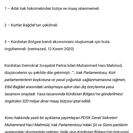
1 – Artık Irak hükümetinden bütçe ve maaş istenmemeli.
2 – Kürtler Bağdat’tan çekilmeli.
3 – Kürdistan Bölgesi kendi ekonomisini oluşturmak için hızla
örgütlenmeli. (nerinazad, 12 Kasım 2020)
Kürdistan Demokrat Sosyalist Partisi lideri Muhammed Hacı Mahmud,
düşüncelerini şu şekilde dile getirmişti
. ”…Irak Parlamentosu, Kürt
parlamenterlerin boykotuna ve yasal çoğunluk sağlanmamasına rağmen,
Erbil-Bağdat arasındaki anlaşmaya aykırı olan dış borçlanma yasa
tasarısını onayladı. Yasa tasarısında Kürdistan Bölgesi’ne gönderilmesi
öngörülen 320 milyar dinar maaş bütçesi iptal edildi.
Konu hakkında yazılı bir açıklama yayımlayan PDSK Genel Sekreteri
Muhammed Hacî Mahmûd, Irak Parlamentosu’ndaki Şii ve Sünni partilerin
aralarındaki düşmanlığa rağmen, birlik olup Kürdistan Bölgesi’nin bütçesini