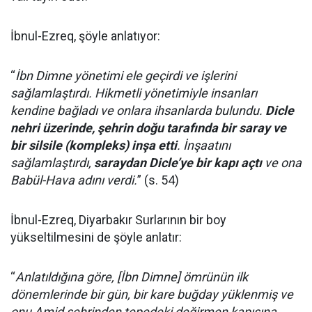
İbnul-Ezreq, şöyle anlatıyor:
“
İbn Dimne yönetimi ele geçirdi ve işlerini
sağlamlaştırdı. Hikmetli yönetimiyle insanları
kendine bağladı ve onlara ihsanlarda bulundu.
Dicle
nehri üzerinde, şehrin doğu tarafında bir saray ve
bir silsile (kompleks) inşa etti
. İnşaatını
sağlamlaştırdı,
saraydan Dicle’ye bir kapı açtı
ve ona
Babül-Hava adını verdi.
” (s. 54)
İbnul-Ezreq, Diyarbakır Surlarının bir boy
yükseltilmesini de şöyle anlatır:
“
Anlatıldığına göre, [İbn Dimne] ömrünün ilk
dönemlerinde bir gün, bir kare buğday yüklenmiş ve
onu Amid şehrinden tepedeki değirmen kapısına