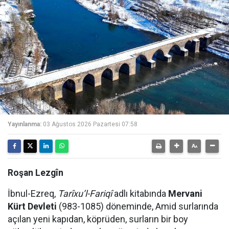
Yayınlanma:
03 Ağustos 2026 Pazartesi 07:58
Roşan Lezgîn
İbnul-Ezreq,
Tarîxu’l-Fariqî
adlı kitabında
Mervani
Kürt Devleti
(983-1085) döneminde, Amid surlarında
açılan yeni kapıdan, köprüden, surların bir boy