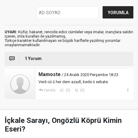
UYARI:
Küfür, hakaret, rencide edici cümleler veya imalar, inançlara saldırı
içeren, imla kuralları ile yazılmamış,
Türkçe karakter kullanılmayan ve büyük harflerle yazılmış yorumlar
onaylanmamaktadır.
1 Yorum
Mamoste
/ 24 Aralık 2020 Perşembe 18:23
Verê cû û her dem azadî, kede û xebate.
Yanıtla
(0)
(0)
İçkale Sarayı, Ongözlü Köprü Kimin
Eseri?