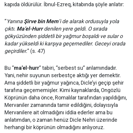
kapıda öldürülür. İbnul-Ezreq, kitabında şöyle anlatır:
“
Yanına
Şirve bin Mem
’i de alarak ordusuyla yola
çıktı.
Ma’el-Hurr
denilen yere geldi. O sırada
gökyüzünden şiddetli bir yağmur boşaldı ve sular o
kadar yükseldi ki karşıya geçemediler. Geceyi orada
geçirdiler.
” (s. 47)
Bu “
ma’el-hurr
” tabiri, “serbest su” anlamındadır.
Yani, nehir suyunun serbestçe aktığı yer demektir.
Ama şiddetli bir yağmur yağınca, Dicle’yi geçip şehir
tarafına geçememişler. Kimi kaynaklarda, Ongözlü
Köprünün daha önce, Romalılar tarafından yapıldığını,
Mervaniler zamanında tamir edildiğini, dolayısıyla
Mervanilere ait olmadığını iddia ederler ama bu
anlatımdan, o zaman henüz Dicle Nehri üzerinde
herhangi bir köprünün olmadığını anlıyoruz.