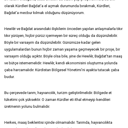
olarak Kürdleri Bağdat’a el açmak durumunda bırakmak, Kürdleri,
Bağdat’a mecbur kılmak olduğunu düşünüyorum.
Hewlêr ve Bağdat arasındaki ilişkilerin önceden yapılan anlaşmalarla tıkır
tıkır yürüyen, hiçbir pürüz içermeyen bir süreç olduğu da düşünülebilir.
Böyle bir varsayım da düşünülebilir. Günümüze kadar gelen
uygulamalardan bunun hiçbir zaman yaşama geçmeyecek bir proje, bir
varsayım olduğu açıktır. Böyle olsa bile, yine de Hewlêr, Bağdat’tan maaş
ve bütçe istememelidir. Hewlêr, kendi ekonomisini oluşturma yolunda
çaba harcamalıdır. Kürdistan Bölgesel Yönetimi’ni ayakta tutacak çaba
budur.
Bu çerçevede tarım, hayvancılık, turizm geliştirilmelidir. Bölgede et
tüketimi çok yüksektir. O zaman Kürdler eti ithal etmeyip kendileri
üretmenin yolunu bulmalıdır.
Herkes, maaş beklentisi içinde olmamalıdır. Tarımda, hayvancılıkta