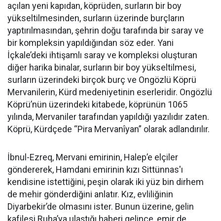
açılan yeni kapıdan, köprüden, surların bir boy
yükseltilmesinden, surların üzerinde burçların
yaptırılmasından, şehrin doğu tarafında bir saray ve
bir kompleksin yapıldığından söz eder. Yani
İçkale’deki ihtişamlı saray ve kompleksi oluşturan
diğer harika binalar, surların bir boy yükseltilmesi,
surların üzerindeki birçok burç ve Ongözlü Köprü
Mervanilerin, Kürd medeniyetinin eserleridir. Ongözlü
Köprü’nün üzerindeki kitabede, köprünün 1065
yılında, Mervaniler tarafından yapıldığı yazılıdır zaten.
Köprü, Kürdçede “Pira Mervanîyan” olarak adlandırılır.
İbnul-Ezreq, Mervani emirinin, Halep’e elçiler
göndererek, Hamdani emirinin kızı Sittünnas'ı
kendisine istettiğini, peşin olarak iki yüz bin dirhem
de mehir gönderdiğini anlatır. Kız, evliliğinin
Diyarbekir’de olmasını ister. Bunun üzerine, gelin
kafilesi Ruha’ya ulaştığı haberi gelince, emir de