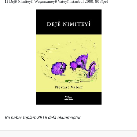
1
)
Dejê Nimiteyî, Weşanxaneyê Vateyî, Îstanbul 2009, 80 rîpel
Bu haber toplam 3916 defa okunmuştur