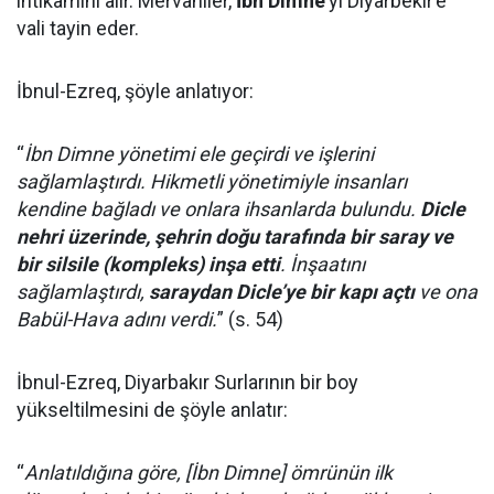
intikamını alır. Mervaniler,
İbn Dimne
’yi Diyarbekir’e
vali tayin eder.
İbnul-Ezreq, şöyle anlatıyor:
“
İbn Dimne yönetimi ele geçirdi ve işlerini
sağlamlaştırdı. Hikmetli yönetimiyle insanları
kendine bağladı ve onlara ihsanlarda bulundu.
Dicle
nehri üzerinde, şehrin doğu tarafında bir saray ve
bir silsile (kompleks) inşa etti
. İnşaatını
sağlamlaştırdı,
saraydan Dicle’ye bir kapı açtı
ve ona
Babül-Hava adını verdi.
” (s. 54)
İbnul-Ezreq, Diyarbakır Surlarının bir boy
yükseltilmesini de şöyle anlatır:
“
Anlatıldığına göre, [İbn Dimne] ömrünün ilk