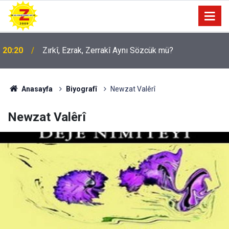
20:20
Zırkî, Ezrak, Zerrakî Aynı Sözcük mü?
Anasayfa
Biyografî
Newzat Valêrî
Newzat Valêrî