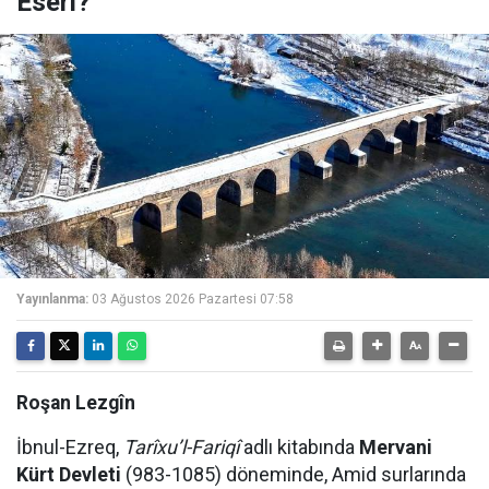
Eseri?
Yayınlanma:
03 Ağustos 2026 Pazartesi 07:58
Roşan Lezgîn
İbnul-Ezreq,
Tarîxu’l-Fariqî
adlı kitabında
Mervani
Kürt Devleti
(983-1085) döneminde, Amid surlarında