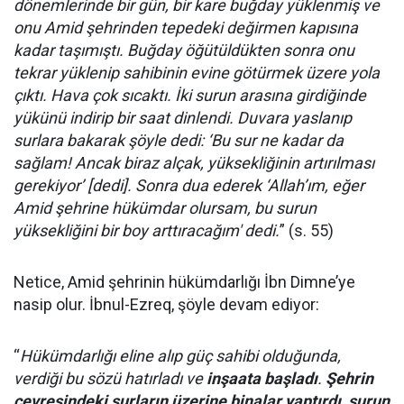
dönemlerinde bir gün, bir kare buğday yüklenmiş ve
onu Amid şehrinden tepedeki değirmen kapısına
kadar taşımıştı. Buğday öğütüldükten sonra onu
tekrar yüklenip sahibinin evine götürmek üzere yola
çıktı. Hava çok sıcaktı. İki surun arasına girdiğinde
yükünü indirip bir saat dinlendi. Duvara yaslanıp
surlara bakarak şöyle dedi: ‘Bu sur ne kadar da
sağlam! Ancak biraz alçak, yüksekliğinin artırılması
gerekiyor’ [dedi]. Sonra dua ederek ‘Allah’ım, eğer
Amid şehrine hükümdar olursam, bu surun
yüksekliğini bir boy arttıracağım' dedi.
” (s. 55)
Netice, Amid şehrinin hükümdarlığı İbn Dimne’ye
nasip olur. İbnul-Ezreq, şöyle devam ediyor:
“
Hükümdarlığı eline alıp güç sahibi olduğunda,
verdiği bu sözü hatırladı ve
inşaata başladı
.
Şehrin
çevresindeki surların üzerine binalar yaptırdı, surun