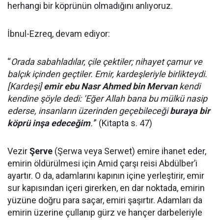
herhangi bir köprünün olmadığını anlıyoruz.
İbnul-Ezreq, devam ediyor:
“
Orada sabahladılar, çile çektiler; nihayet çamur ve
balçık içinden geçtiler. Emir, kardeşleriyle birlikteydi.
[Kardeşi]
emir ebu Nasr Ahmed bin Mervan
kendi
kendine şöyle dedi: ‘Eğer Allah bana bu mülkü nasip
ederse, insanların üzerinden geçebileceği
buraya bir
köprü inşa edeceğim
.'
” (Kitapta s. 47)
Vezir
Şerve
(Şerwa veya Serwet) emire ihanet eder,
emirin öldürülmesi için Amid çarşı reisi Abdülber’i
ayartır. O da, adamlarını kapının içine yerleştirir, emir
sur kapısından içeri girerken, en dar noktada, emirin
yüzüne doğru para saçar, emiri şaşırtır. Adamları da
emirin üzerine çullanıp gürz ve hançer darbeleriyle