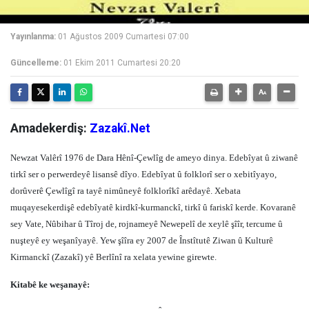
Yayınlanma:
01 Ağustos 2009 Cumartesi 07:00
Güncelleme:
01 Ekim 2011 Cumartesi 20:20
Amadekerdiş:
Zazakî.Net
Newzat Valêrî 1976 de Dara Hênî-Çewlîg de ameyo dinya. Edebîyat û ziwanê
tirkî ser o perwerdeyê lisansê dîyo. Edebîyat û folklorî ser o xebitîyayo,
dorûverê Çewlîgî ra tayê nimûneyê folklorîkî arêdayê. Xebata
muqayesekerdişê edebîyatê kirdkî-kurmanckî, tirkî û fariskî kerde. Kovaranê
sey Vate, Nûbihar û Tîroj de, rojnameyê Newepelî de xeylê şîîr, tercume û
nuşteyê ey weşanîyayê. Yew şîîra ey 2007 de Înstîtutê Ziwan û Kulturê
Kirmanckî (Zazakî) yê Berlînî ra xelata yewine girewte.
Kitabê ke weşanayê: