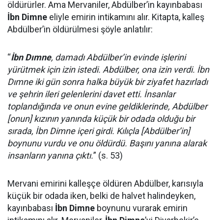
öldürürler. Ama Mervaniler, Abdülber’in kayınbabası
İbn Dimne
eliyle emirin intikamını alır. Kitapta, kalleş
Abdülber’in öldürülmesi şöyle anlatılır:
“
İbn Dımne
, damadı Abdülber’in evinde işlerini
yürütmek için izin istedi. Abdülber, ona izin verdi. İbn
Dımne iki gün sonra halka büyük bir ziyafet hazırladı
ve şehrin ileri gelenlerini davet etti. İnsanlar
toplandığında ve onun evine geldiklerinde, Abdülber
[onun] kızının yanında küçük bir odada olduğu bir
sırada, İbn Dimne içeri girdi. Kılıçla [Abdülber’in]
boynunu vurdu ve onu öldürdü. Başını yanına alarak
insanların yanına çıktı.
” (s. 53)
Mervani emirini kalleşçe öldüren Abdülber, karısıyla
küçük bir odada iken, belki de halvet halindeyken,
kayınbabası
İbn Dimne
boynunu vurarak emirin