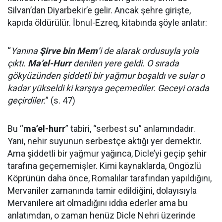
Silvan’dan Diyarbekir’e gelir. Ancak şehre girişte,
kapıda öldürülür. İbnul-Ezreq, kitabında şöyle anlatır:
“
Yanına
Şirve bin Mem
’i de alarak ordusuyla yola
çıktı.
Ma’el-Hurr
denilen yere geldi. O sırada
gökyüzünden şiddetli bir yağmur boşaldı ve sular o
kadar yükseldi ki karşıya geçemediler. Geceyi orada
geçirdiler.
” (s. 47)
Bu “
ma’el-hurr
” tabiri, “serbest su” anlamındadır.
Yani, nehir suyunun serbestçe aktığı yer demektir.
Ama şiddetli bir yağmur yağınca, Dicle’yi geçip şehir
tarafına geçememişler. Kimi kaynaklarda, Ongözlü
Köprünün daha önce, Romalılar tarafından yapıldığını,
Mervaniler zamanında tamir edildiğini, dolayısıyla
Mervanilere ait olmadığını iddia ederler ama bu
anlatımdan, o zaman henüz Dicle Nehri üzerinde