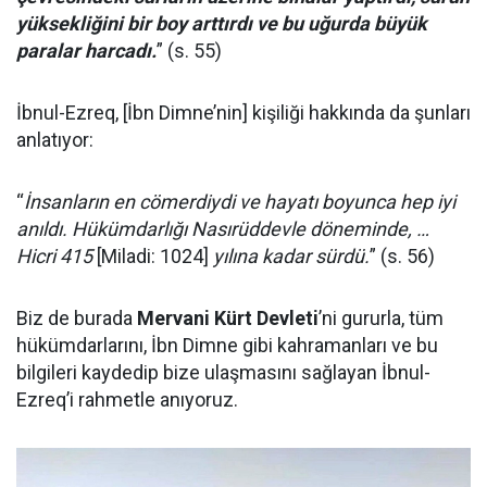
yüksekliğini bir boy arttırdı ve bu uğurda büyük
paralar harcadı.
” (s. 55)
İbnul-Ezreq, [İbn Dimne’nin] kişiliği hakkında da şunları
anlatıyor:
“
İnsanların en cömerdiydi ve hayatı boyunca hep iyi
anıldı. Hükümdarlığı Nasırüddevle döneminde, …
Hicri 415
[Miladi: 1024]
yılına kadar sürdü.
” (s. 56)
Biz de burada
Mervani Kürt Devleti
’ni gururla, tüm
hükümdarlarını, İbn Dimne gibi kahramanları ve bu
bilgileri kaydedip bize ulaşmasını sağlayan İbnul-
Ezreq’i rahmetle anıyoruz.