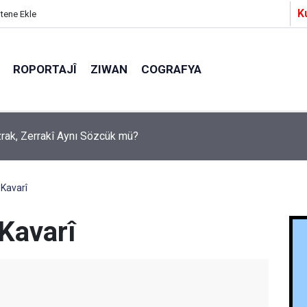
K
itene Ekle
ROPORTAJÎ
ZIWAN
COGRAFYA
a Partîzanan Nimûneyeka Piçûk
Kavarî
Kavarî