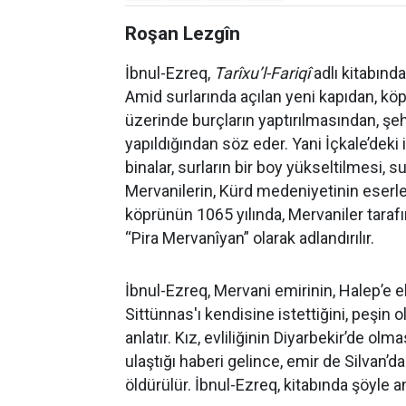
Roşan Lezgîn
İbnul-Ezreq,
Tarîxu’l-Fariqî
adlı kitabınd
Amid surlarında açılan yeni kapıdan, köp
üzerinde burçların yaptırılmasından, şeh
yapıldığından söz eder. Yani İçkale’deki
binalar, surların bir boy yükseltilmesi,
Mervanilerin, Kürd medeniyetinin eserle
köprünün 1065 yılında, Mervaniler tarafı
“Pira Mervanîyan” olarak adlandırılır.
İbnul-Ezreq, Mervani emirinin, Halep’e e
Sittünnas'ı kendisine istettiğini, peşin 
anlatır. Kız, evliliğinin Diyarbekir’de olm
ulaştığı haberi gelince, emir de Silvan’da
öldürülür. İbnul-Ezreq, kitabında şöyle an