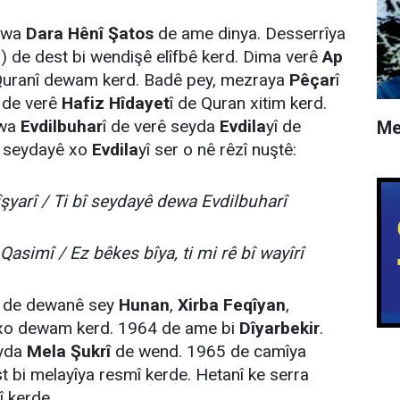
ewa
Dara Hênî
Şatos
de ame dinya. Desserrîya
 de dest bi wendişê elîfbê kerd. Dima verê
Ap
Quranî dewam kerd. Badê pey, mezraya
Pêçar
î
de verê
Hafiz Hîdayet
î de Quran xitim kerd.
ewa
Evdilbuhar
î de verê seyda
Evdila
yî de
Me
seydayê xo
Evdila
yî ser o nê rêzî nuştê:
şyarî / Ti bî seydayê dewa Evdilbuharî
asimî / Ez bêkes bîya, ti mi rê bî wayîrî
î de dewanê sey
Hunan
,
Xirba Feqîyan
,
xo dewam kerd. 1964 de ame bi
Dîyarbekir
.
eyda
Mela Şukrî
de wend. 1965 de camîya
t bi melayîya resmî kerde. Hetanî ke serra
î kerde.