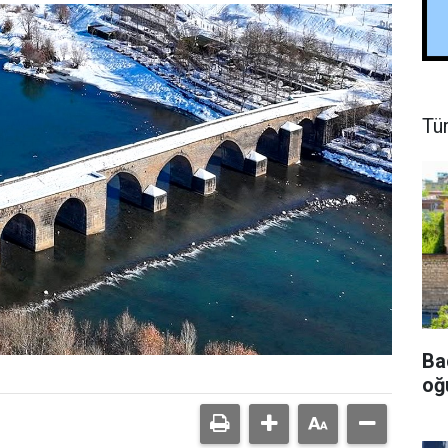
Tü
Ba
oğu