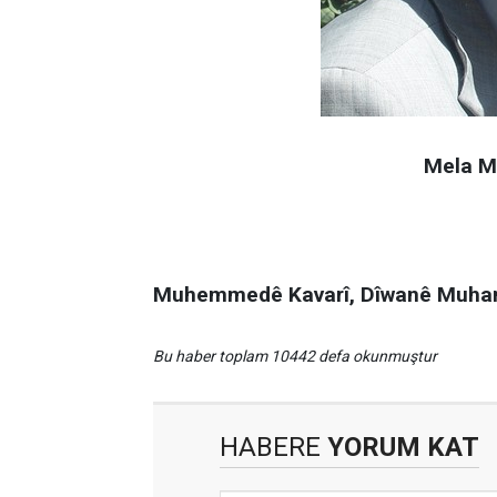
Mela M
Muhemmedê Kavarî, Dîwanê Muhamme
Bu haber toplam 10442 defa okunmuştur
HABERE
YORUM KAT