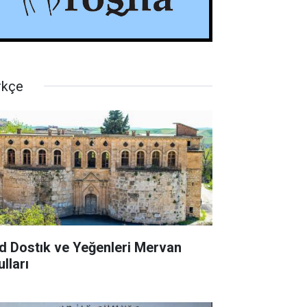
rkçe
d Dostık ve Yeğenleri Mervan
lları