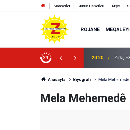
Manşetler
Günün Haberleri
Arşiv
S
ROJANE
MEQALEYÎ
k mü?
24
09:56
Ji Zilm
Anasayfa
Biyografî
Mela Mehemedê 
Mela Mehemedê 