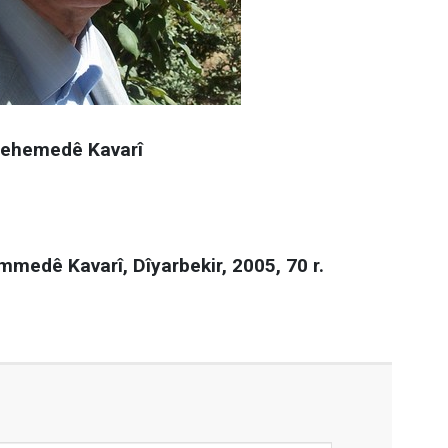
ehemedê Kavarî
dê Kavarî, Dîyarbekir, 2005, 70 r.