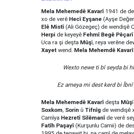
Mela Mehemedê Kavarî
1941 de d
xo de verê
Hecî Eyşane
(Ayşe Değer)
Elê Mistî
(Ali Gözegeç) de wendişê 
Herpi
de keyeyê
Fehmî Begê Pêçarî
Uca ra şi deşta
Mûş
î, reya verêne d
Xayet
wend.
Mela Mehemdê Kavarî
Wexto newe ti bî seyda bi hî
Ez ameya mi dest kerd bi Îbnî Q
Mela Mehemedê Kavarî
deşta
Mûş
Soxkom
,
Sorin
û
Tifnîg
de wendişê 
Camîya
Hezretî Silêmanî
de verê s
Fatîh Paşayî
(Kurşunlu Camii) de des
1995 de teqawit bi, na camî de melay