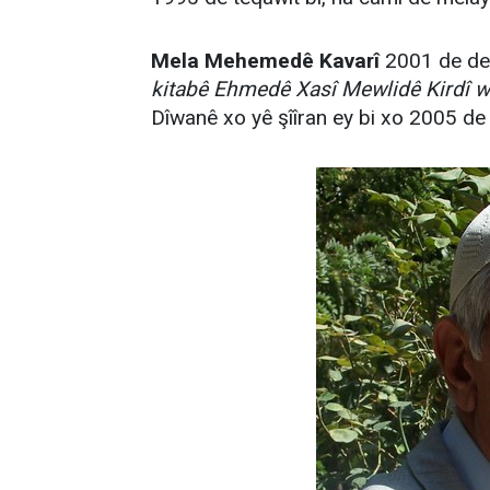
Mela Mehemedê Kavarî
2001 de dest
kitabê Ehmedê Xasî Mewlidê Kirdî we
Dîwanê xo yê şîîran ey bi xo 2005 de