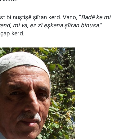
 bi nuştişê şîîran kerd. Vano, “
Badê ke mi
nd, mi va, ez zî eşkena şîîran binusa.
”
 çap kerd.