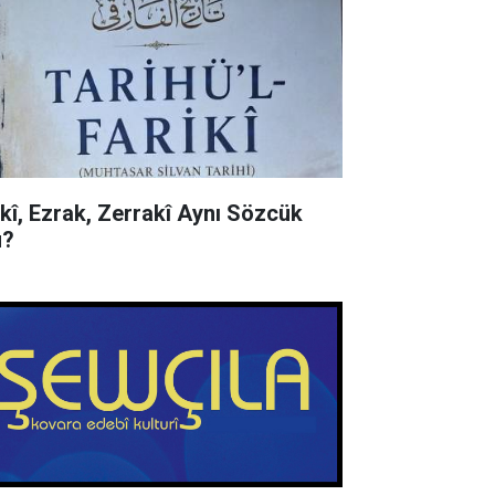
rkî, Ezrak, Zerrakî Aynı Sözcük
?