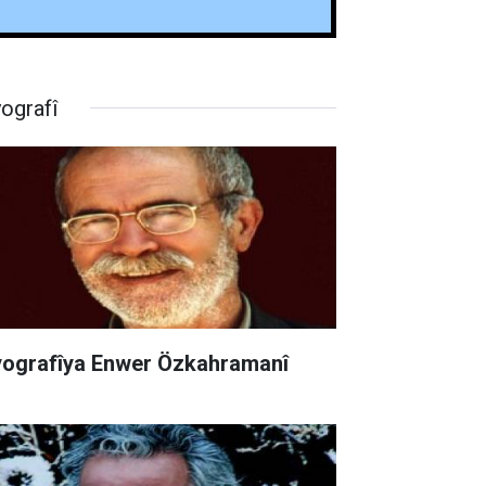
yografî
yografîya Enwer Özkahramanî