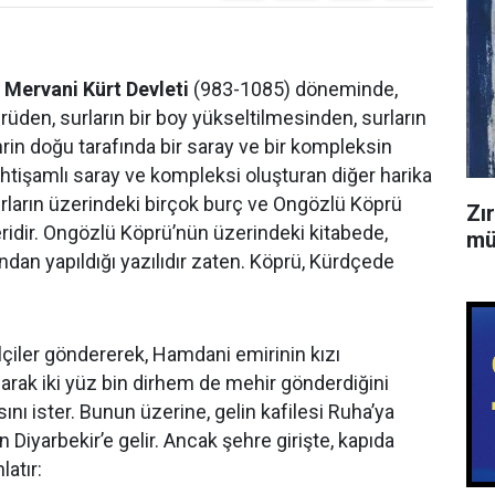
a
Mervani Kürt Devleti
(983-1085) döneminde,
rüden, surların bir boy yükseltilmesinden, surların
rin doğu tarafında bir saray ve bir kompleksin
 ihtişamlı saray ve kompleksi oluşturan diğer harika
 surların üzerindeki birçok burç ve Ongözlü Köprü
Zı
ridir. Ongözlü Köprü’nün üzerindeki kitabede,
mü
ndan yapıldığı yazılıdır zaten. Köprü, Kürdçede
lçiler göndererek, Hamdani emirinin kızı
olarak iki yüz bin dirhem de mehir gönderdiğini
asını ister. Bunun üzerine, gelin kafilesi Ruha’ya
n Diyarbekir’e gelir. Ancak şehre girişte, kapıda
latır: