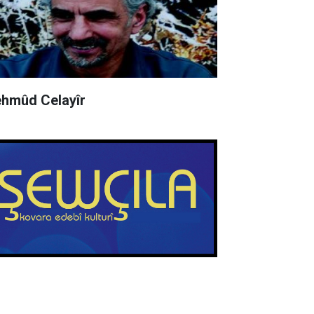
hmûd Celayîr