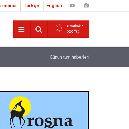
urmancî
Türkçe
English
Diyarbakır
38 °C
16:01
Çapo 3. o Hîrakerde yê Ferhengê Zazakî-Tirkî V
Günün tüm
haberleri