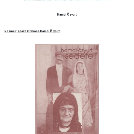
Hamdi Özyurt
Resmê Qapaxê Kitabanê Hamdi Özyurtî