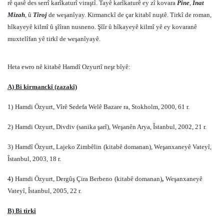
rê qasê des serrî karîkaturî viraştî. Tayê karîkaturê ey zî kovara
Pîne
,
İnat
Mizah
, û
Tîroj
de weşanîyay. Kirmanckî de çar kitabî nuştê. Tirkî de roman,
hîkayeyê kilmî û şîîran nusneno. Şîîr û hîkayeyê kilmî yê ey kovaranê
muxtelîfan yê tirkî de weşanîyayê.
Heta ewro nê kitabê Hamdî Ozyurtî neşr bîyê:
A) Bi kirmanckî (zazakî)
1)
Hamdi Özyurt, Vîrê Sedefa Welê Bazare ra, Stokholm, 2000, 61 r.
2)
Hamdi Ozyurt, Divdiv (sanika şarî), Weşanên Arya, Îstanbul, 2002, 21 r.
3)
Hamdî Özyurt, Lajeko Zimbêlin
(kitabê domanan)
, Weşanxaneyê Vateyî,
Îstanbul, 2003, 18 r.
4)
Hamdi Özyurt, Dergûş Çira Berbeno
(kitabê domanan)
,
Weşanxaneyê
Vateyî, Îstanbul, 2005, 22 r.
B) Bi tirkî