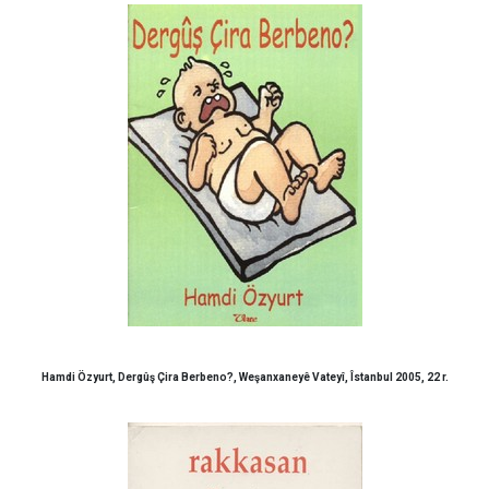
Hamdi Özyurt, Dergûş Çira Berbeno?, Weşanxaneyê Vateyî, Îstanbul 2005, 22 r.