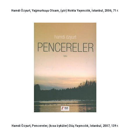
Hamdi Özyurt, Yağmurkuşu Olsam, (şiir) Nokta Yayıncılık, İstanbul, 2006, 71 r.
Hamdi Özyurt, Pencereler, (kısa öyküler) Düş Yayıncılık, İstanbul, 2007, 139 r.