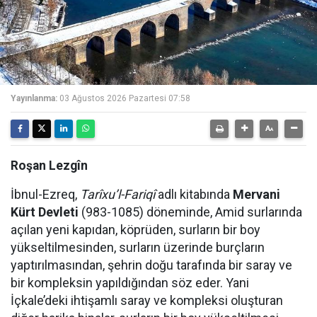
Yayınlanma:
03 Ağustos 2026 Pazartesi 07:58
Roşan Lezgîn
İbnul-Ezreq,
Tarîxu’l-Fariqî
adlı kitabında
Mervani
Kürt Devleti
(983-1085) döneminde, Amid surlarında
açılan yeni kapıdan, köprüden, surların bir boy
yükseltilmesinden, surların üzerinde burçların
yaptırılmasından, şehrin doğu tarafında bir saray ve
bir kompleksin yapıldığından söz eder. Yani
İçkale’deki ihtişamlı saray ve kompleksi oluşturan