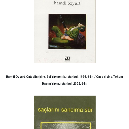
Hamdi Özyurt, Çatgelin (şiir), Sel Yayıncılık, İstanbul, 1996, 64 r. / Çapa diyîne:Tohum
Basım Yayın, İstanbul, 2002, 64 r.