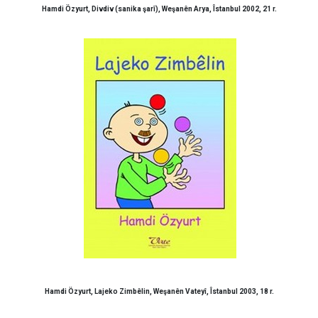
Hamdi Özyurt, Divdiv (sanika şarî), Weşanên Arya, Îstanbul 2002, 21 r.
Hamdi Özyurt, Lajeko Zimbêlin, Weşanên Vateyî, Îstanbul 2003, 18 r.