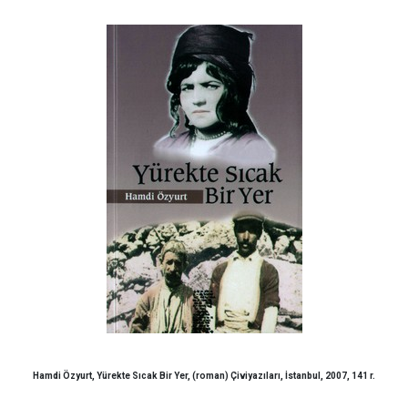
Hamdi Özyurt, Yürekte Sıcak Bir Yer, (roman) Çiviyazıları, İstanbul, 2007, 141 r.