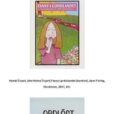
Hamdi Özyurt, (ebe Helina Özyurt) Fanny i godislandet (barnbok), Apec Förlag,
Stockholm, 2007, 24 r.