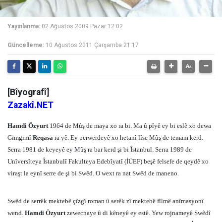
Yayınlanma:
02 Ağustos 2009 Pazar 12:02
Güncelleme:
10 Ağustos 2011 Çarşamba 21:17
[Bîyografî]
Zazakî.NET
Hamdi Özyurt
1964 de Mûş de maya xo ra bi. Ma û pîyê ey bi eslê xo dewa
Gimgimî
Reqasa
ra yê. Ey perwerdeyê xo hetanî lîse Mûş de temam kerd.
Serra 1981 de keyeyê ey Mûş ra bar kerd şi bi Îstanbul. Serra 1989 de
Unîversîteya Îstanbulî Fakulteya Edebîyatî (İÜEF) beşê felsefe de qeydê xo
viraşt la eynî serre de şi bi Swêd. O wext ra nat Swêd de maneno.
Swêd de serrêk mektebê çîzgî roman û serêk zî mektebê fîlmê anîmasyonî
wend.
Hamdi Özyurt
zewecnaye û di kêneyê ey estê. Yew rojnameyê Swêdî