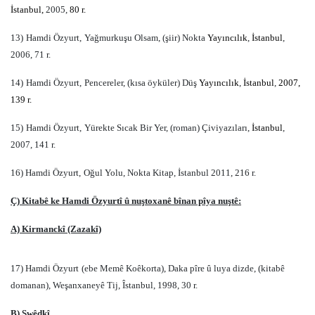
İstanbul,
2005,
80 r.
13)
Hamdi Özyurt,
Yağmurkuşu Olsam, (şiir) Nokta
Yayıncılık
,
İstanbul
,
2006, 71 r.
14)
Hamdi Özyurt,
Pencereler, (kısa öyküler) Düş
Yayıncılık
,
İstanbul
,
2007,
139 r.
15)
Hamdi Özyurt,
Yürekte Sıcak Bir Yer, (roman) Çiviyazıları,
İstanbul
,
2007, 141 r.
16) Hamdi Özyurt,
Oğul Yolu, Nokta Kitap, İstanbul 2011, 216 r.
Ç) Kitabê ke Hamdi Özyurtî û nuştoxanê bînan pîya nuştê:
A) Kirmanckî (Zazakî)
17) Hamdi Özyurt
(ebe Memê Koêkorta), Daka pîre û luya dizde, (kitabê
domanan), Weşanxaneyê Tij, Îstanbul, 1998, 30 r.
B) Swêdkî