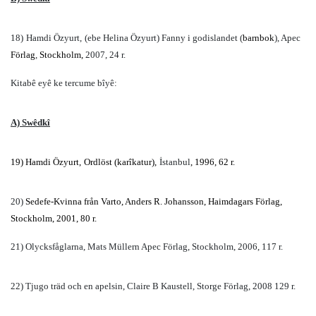
18)
Hamdi Özyurt,
(ebe Helina Özyurt) Fanny i godislandet (
barnbok
), Apec
Förlag
,
Stockholm,
2007, 24 r.
Kitabê eyê ke tercume bîyê:
A) Swêdkî
19) Hamdi Özyurt,
Ordlöst (karîkatur),
İstanbul
, 1996, 62 r.
20)
Sedefe-Kvinna från Varto, Anders R. Johansson, Haimdagars Förlag,
Stockholm, 2001, 80 r.
21) Olycksfåglarna, Mats Müllern Apec Förlag, Stockholm, 2006, 117 r.
22) Tjugo träd och en apelsin, Claire B Kaustell, Storge Förlag, 2008 129 r.