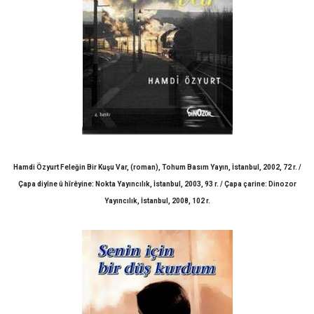
Hamdi Özyurt Feleğin Bir Kuşu Var, (roman), Tohum Basım Yayın, İstanbul, 2002, 72 r. /
Çapa diyîne û hîrêyine: Nokta Yayıncılık, İstanbul, 2003, 93 r. / Çapa çarine: Dinozor
Yayıncılık, İstanbul, 2008, 102 r.