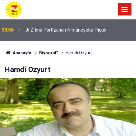
09:56
Ji Zilma Partîzanan Nimûneyeka Piçûk
Anasayfa
Biyografî
Hamdî Ozyurt
Hamdî Ozyurt