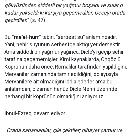
gökyüzünden şiddetli bir yağmur boşaldı ve sular o
kadar yükseldi ki karşıya geçemediler. Geceyi orada
geçirdiler.
” (s. 47)
Bu “
ma’el-hurr
” tabiri, “serbest su” anlamındadır.
Yani, nehir suyunun serbestçe aktığı yer demektir.
Ama şiddetli bir yağmur yağınca, Dicle’yi geçip şehir
tarafına geçememişler. Kimi kaynaklarda, Ongözlü
Köprünün daha önce, Romalılar tarafından yapıldığını,
Mervaniler zamanında tamir edildiğini, dolayısıyla
Mervanilere ait olmadığını iddia ederler ama bu
anlatımdan, o zaman henüz Dicle Nehri üzerinde
herhangi bir köprünün olmadığını anlıyoruz.
İbnul-Ezreq, devam ediyor:
“
Orada sabahladılar, çile çektiler; nihayet çamur ve