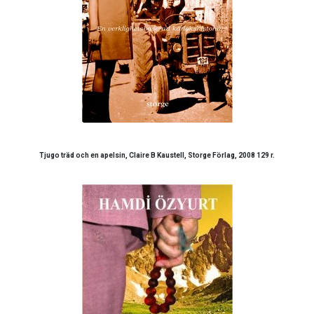
Tjugo träd och en apelsin, Claire B Kaustell, Storge Förlag, 2008 129 r.