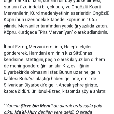
diğer harika binalar, surların bir boy yükseltilmesi,
surların üzerindeki birçok burç ve Ongözlü Köprü
Mervanilerin, Kürd medeniyetinin eserleridir. Ongözlü
Köprü’nün üzerindeki kitabede, köprünün 1065
yılında, Mervaniler tarafından yapıldığı yazılıdır zaten.
Köprü, Kürdçede “Pira Mervanîyan” olarak adlandırılır.
İbnul-Ezreq, Mervani emirinin, Halep’e elçiler
göndererek, Hamdani emirinin kızı Sittünnas'ı
kendisine istettiğini, peşin olarak iki yüz bin dirhem
de mehir gönderdiğini anlatır. Kız, evliliğinin
Diyarbekir’de olmasını ister. Bunun üzerine, gelin
kafilesi Ruha’ya ulaştığı haberi gelince, emir de
Silvan’dan Diyarbekir’e gelir. Ancak şehre girişte,
kapıda öldürülür. İbnul-Ezreq, kitabında şöyle anlatır:
“
Yanına
Şirve bin Mem
’i de alarak ordusuyla yola
çıktı.
Ma’el-Hurr
denilen yere geldi. O sırada