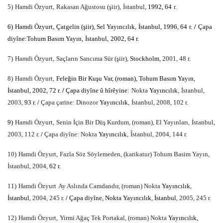
5)
Hamdi Özyurt,
Rakasan Ağustosu (şiir),
İstanbul
, 1992, 64
r.
6)
Hamdi Özyurt,
Çatgelin (şiir), Sel Yayıncılık,
İstanbul
, 1996, 64
r.
/
Çapa
diyîne:Tohum Basım Yayın,
İstanbul,
2002, 64 r.
7)
Hamdi Özyurt,
Saçların Sancıma Sür (şiir),
Stockholm,
2001, 48 r.
8)
Hamdi Özyurt,
Feleğin Bir Kuşu Var, (roman), Tohum Basım Yayın,
İstanbul
, 2002, 72 r.
/
Çapa diyîne û hîrêyine:
Nokta
Yayıncılık
,
İstanbul,
2003,
93 r.
/
Çapa çarine: Dinozor
Yayıncılık
,
İstanbul
, 2008, 102 r.
9)
Hamdi Özyurt,
Senin İçin Bir Düş Kurdum, (roman), El Yayınları,
İstanbul
,
2003, 112 r.
/
Çapa diyîne: Nokta
Yayıncılık
,
Îstanbul
, 2004, 144 r.
10)
Hamdi Özyurt,
Fazla Söz Söylemeden, (karikatur) Tohum Basim Yayın,
İstanbul
, 2004,
62 r.
11)
Hamdi Özyurt
Ay Aslında Camdandır, (roman) Nokta
Yayıncılık
,
İstanbul
, 2004, 245 r.
/
Çapa diyîne, Nokta Yayıncılık
,
İstanbul
, 2005, 245 r.
12)
Hamdi Özyurt,
Yirmi Ağaç Tek Portakal, (roman) Nokta
Yayıncılık,