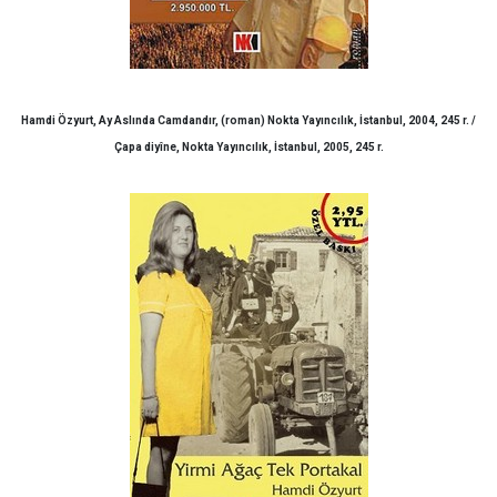
Hamdi Özyurt, Ay Aslında Camdandır, (roman) Nokta Yayıncılık, İstanbul, 2004, 245 r. /
Çapa diyîne, Nokta Yayıncılık, İstanbul, 2005, 245 r.