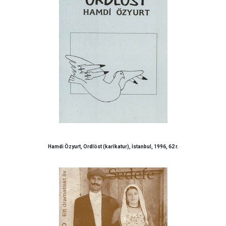
Hamdi Özyurt, Ordlöst (karîkatur), İstanbul, 1996, 62 r.