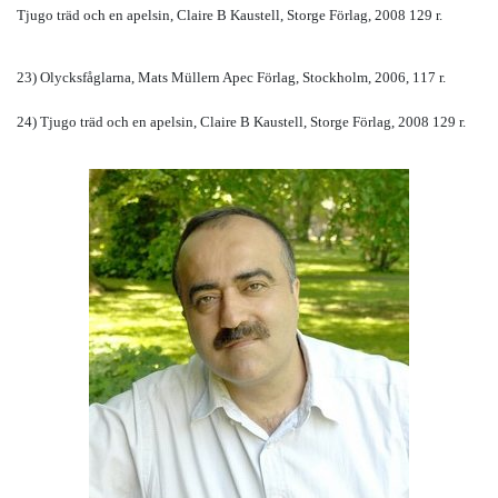
Tjugo träd och en apelsin, Claire B Kaustell, Storge Förlag, 2008 129 r.
23) Olycksfåglarna, Mats Müllern Apec Förlag, Stockholm, 2006, 117 r.
24) Tjugo träd och en apelsin, Claire B Kaustell, Storge Förlag, 2008 129 r.