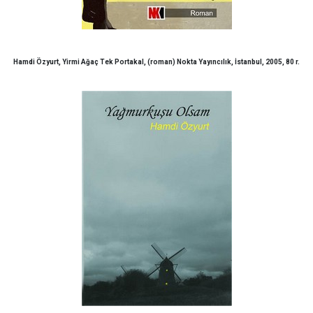
Hamdi Özyurt, Yirmi Ağaç Tek Portakal, (roman) Nokta Yayıncılık, İstanbul, 2005, 80 r.