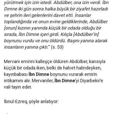
yürütmek için izin istedi. Abdülber, ona izin verdi. İbn
Dımne iki gün sonra halka büyük bir ziyafet hazırladı
ve şehrin ileri gelenlerini davet etti. İnsanlar
toplandığında ve onun evine geldiklerinde, Abdülber
[onun] kızının yanında küçük bir odada olduğu bir
sırada, İbn Dimne içeri girdi. Kılıçla [Abdülber’in]
boynunu vurdu ve onu öldürdü. Başını yanına alarak
insanların yanına çıktı.
” (s. 53)
Mervani emirini kalleşçe öldüren Abdülber, karısıyla
küçük bir odada iken, belki de halvet halindeyken,
kayınbabası
İbn Dimne
boynunu vurarak emirin
intikamını alır. Mervaniler,
İbn Dimne
’yi Diyarbekir’e
vali tayin eder.
İbnul-Ezreq, şöyle anlatıyor: