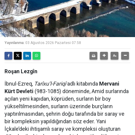
Yayınlanma:
03 Ağustos 2026 Pazartesi 07:58
Roşan Lezgîn
İbnul-Ezreq,
Tarîxu’l-Fariqî
adlı kitabında
Mervani
Kürt Devleti
(983-1085) döneminde, Amid surlarında
açılan yeni kapıdan, köprüden, surların bir boy
yükseltilmesinden, surların üzerinde burçların
yaptırılmasından, şehrin doğu tarafında bir saray ve
bir kompleksin yapıldığından söz eder. Yani
İçkale’deki ihtişamlı saray ve kompleksi oluşturan