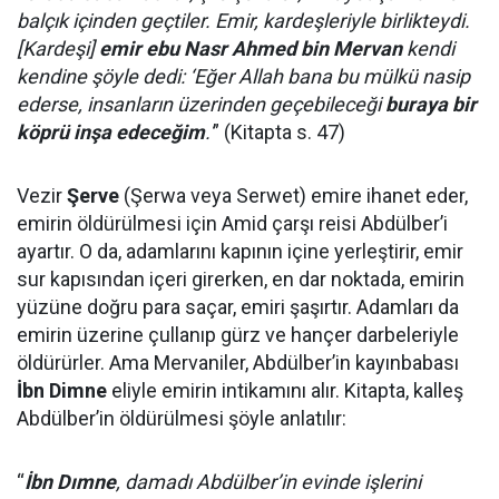
balçık içinden geçtiler. Emir, kardeşleriyle birlikteydi.
[Kardeşi]
emir ebu Nasr Ahmed bin Mervan
kendi
kendine şöyle dedi: ‘Eğer Allah bana bu mülkü nasip
ederse, insanların üzerinden geçebileceği
buraya bir
köprü inşa edeceğim
.'
” (Kitapta s. 47)
Vezir
Şerve
(Şerwa veya Serwet) emire ihanet eder,
emirin öldürülmesi için Amid çarşı reisi Abdülber’i
ayartır. O da, adamlarını kapının içine yerleştirir, emir
sur kapısından içeri girerken, en dar noktada, emirin
yüzüne doğru para saçar, emiri şaşırtır. Adamları da
emirin üzerine çullanıp gürz ve hançer darbeleriyle
öldürürler. Ama Mervaniler, Abdülber’in kayınbabası
İbn Dimne
eliyle emirin intikamını alır. Kitapta, kalleş
Abdülber’in öldürülmesi şöyle anlatılır:
“
İbn Dımne
, damadı Abdülber’in evinde işlerini