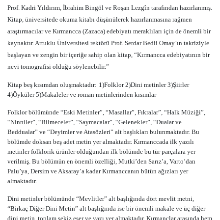
Prof. Kadri Yıldırım, İbrahim Bingöl ve Roşan Lezgîn tarafından hazırlanmış.
Kitap, üniversitede okuma kitabı düşünülerek hazırlanmasına rağmen
araştırmacılar ve Kırmancca (Zazaca) edebiyatı meraklıları için de önemli bir
kaynaktır. Artuklu Üniversitesi rektörü Prof. Serdar Bedii Omay’ın takriziyle
başlayan ve zengin bir içeriğe sahip olan kitap, “
Kırmancca edebiyatının bir
nevi tomografisi olduğu söylenebilir.”
Kitap beş kısımdan oluşmaktadır
:
1)Folklor 2)Dini metinler 3)Şiirler
4)Öyküler 5)Makaleler ve roman metinlerinden kısımlar
Folklor bölümünde “Eski Metinler”, “Masallar”, Fıkralar”, “Halk Müziği”,
“Ninniler”, “Bilmeceler”, “Saymacalar”, “Gelenekler”, “Dualar ve
Beddualar” ve “Deyimler ve Atasözleri” alt başlıkları bulunmaktadır. Bu
bölümde doksan beş adet metin yer almaktadır. Kırmanccada ilk yazılı
metinler folklorik ürünler olduğundan ilk bölümde bu tür parçalara yer
verilmiş. Bu bölümün en önemli özelliği, Mutki’den Sarız’a, Varto’dan
Palu’ya, Dersim ve Aksaray’a kadar Kırmanccanın bütün ağızları yer
almaktadır.
Dini metinler bölümünde “Mevlitler” alt başlığında dört mevlit metni,
“Birkaç Diğer Dini Metin” alt başlığında ise bir önemli makale ve üç diğer
dini metin, toplam sekiz eser ve yazı yer almaktadır. Kırmanclar arasında hem