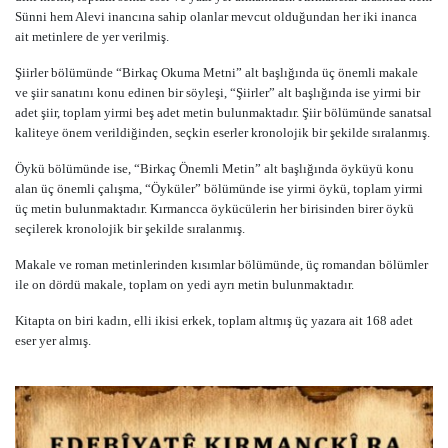
Sünni hem Alevi inancına sahip olanlar mevcut olduğundan her iki inanca
ait metinlere de yer verilmiş.
Şiirler bölümünde “Birkaç Okuma Metni” alt başlığında üç önemli makale
ve şiir sanatını konu edinen bir söyleşi, “Şiirler” alt başlığında ise yirmi bir
adet şiir, toplam yirmi beş adet metin bulunmaktadır. Şiir bölümünde sanatsal
kaliteye önem verildiğinden, seçkin eserler kronolojik bir şekilde sıralanmış.
Öykü bölümünde ise, “Birkaç Önemli Metin” alt başlığında öyküyü konu
alan üç önemli çalışma, “Öyküler” bölümünde ise yirmi öykü, toplam yirmi
üç metin bulunmaktadır. Kırmancca öykücülerin her birisinden birer öykü
seçilerek kronolojik bir şekilde sıralanmış.
Makale ve roman metinlerinden kısımlar bölümünde, üç romandan bölümler
ile on dördü makale, toplam on yedi ayrı metin bulunmaktadır.
Kitapta on biri kadın, elli ikisi erkek, toplam altmış üç yazara ait 168 adet
eser yer almış.