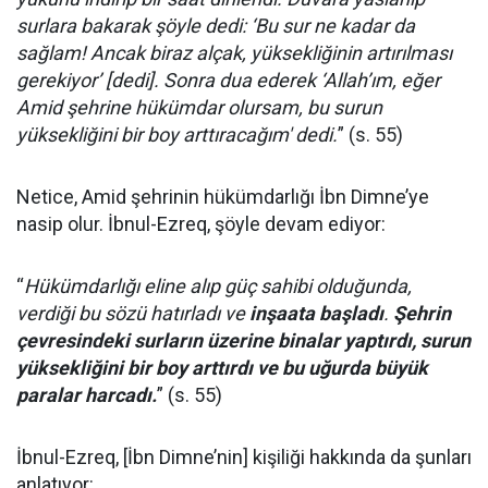
surlara bakarak şöyle dedi: ‘Bu sur ne kadar da
sağlam! Ancak biraz alçak, yüksekliğinin artırılması
gerekiyor’ [dedi]. Sonra dua ederek ‘Allah’ım, eğer
Amid şehrine hükümdar olursam, bu surun
yüksekliğini bir boy arttıracağım' dedi.
” (s. 55)
Netice, Amid şehrinin hükümdarlığı İbn Dimne’ye
nasip olur. İbnul-Ezreq, şöyle devam ediyor:
“
Hükümdarlığı eline alıp güç sahibi olduğunda,
verdiği bu sözü hatırladı ve
inşaata başladı
.
Şehrin
çevresindeki surların üzerine binalar yaptırdı, surun
yüksekliğini bir boy arttırdı ve bu uğurda büyük
paralar harcadı.
” (s. 55)
İbnul-Ezreq, [İbn Dimne’nin] kişiliği hakkında da şunları
anlatıyor: