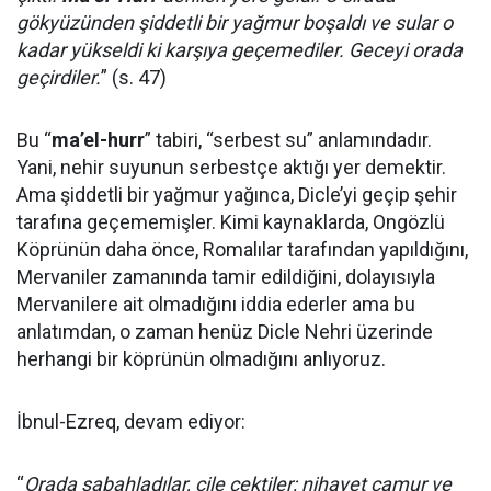
gökyüzünden şiddetli bir yağmur boşaldı ve sular o
kadar yükseldi ki karşıya geçemediler. Geceyi orada
geçirdiler.
” (s. 47)
Bu “
ma’el-hurr
” tabiri, “serbest su” anlamındadır.
Yani, nehir suyunun serbestçe aktığı yer demektir.
Ama şiddetli bir yağmur yağınca, Dicle’yi geçip şehir
tarafına geçememişler. Kimi kaynaklarda, Ongözlü
Köprünün daha önce, Romalılar tarafından yapıldığını,
Mervaniler zamanında tamir edildiğini, dolayısıyla
Mervanilere ait olmadığını iddia ederler ama bu
anlatımdan, o zaman henüz Dicle Nehri üzerinde
herhangi bir köprünün olmadığını anlıyoruz.
İbnul-Ezreq, devam ediyor:
“
Orada sabahladılar, çile çektiler; nihayet çamur ve