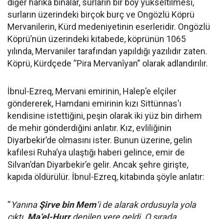
diğer harika binalar, surların bir boy yükseltilmesi,
surların üzerindeki birçok burç ve Ongözlü Köprü
Mervanilerin, Kürd medeniyetinin eserleridir. Ongözlü
Köprü’nün üzerindeki kitabede, köprünün 1065
yılında, Mervaniler tarafından yapıldığı yazılıdır zaten.
Köprü, Kürdçede “Pira Mervanîyan” olarak adlandırılır.
İbnul-Ezreq, Mervani emirinin, Halep’e elçiler
göndererek, Hamdani emirinin kızı Sittünnas'ı
kendisine istettiğini, peşin olarak iki yüz bin dirhem
de mehir gönderdiğini anlatır. Kız, evliliğinin
Diyarbekir’de olmasını ister. Bunun üzerine, gelin
kafilesi Ruha’ya ulaştığı haberi gelince, emir de
Silvan’dan Diyarbekir’e gelir. Ancak şehre girişte,
kapıda öldürülür. İbnul-Ezreq, kitabında şöyle anlatır:
“
Yanına
Şirve bin Mem
’i de alarak ordusuyla yola
çıktı.
Ma’el-Hurr
denilen yere geldi. O sırada