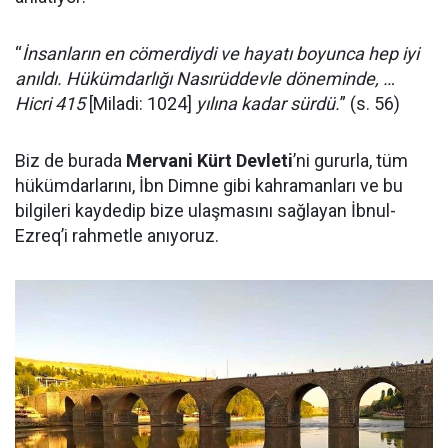
“
İnsanların en cömerdiydi ve hayatı boyunca hep iyi
anıldı. Hükümdarlığı Nasırüddevle döneminde, …
Hicri 415
[Miladi: 1024]
yılına kadar sürdü.
” (s. 56)
Biz de burada
Mervani Kürt Devleti
’ni gururla, tüm
hükümdarlarını, İbn Dimne gibi kahramanları ve bu
bilgileri kaydedip bize ulaşmasını sağlayan İbnul-
Ezreq’i rahmetle anıyoruz.