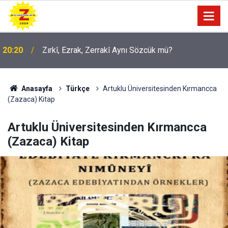
09:56
Ji Zilma Partîzanan Nimûneyeka Piçûk
Anasayfa
Türkçe
Artuklu Üniversitesinden Kırmancca
(Zazaca) Kitap
Artuklu Üniversitesinden Kırmancca
(Zazaca) Kitap