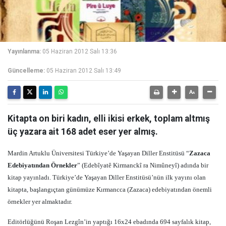
Yayınlanma:
05 Haziran 2012 Salı 13:36
Güncelleme:
05 Haziran 2012 Salı 13:49
Kitapta on biri kadın, elli ikisi erkek, toplam altmış
üç yazara ait 168 adet eser yer almış.
Mardin Artuklu Üniversitesi Türkiye’de Yaşayan Diller Enstitüsü “
Zazaca
Edebiyatından Örnekler
” (Edebîyatê Kirmanckî ra Nimûneyî) adında bir
kitap yayınladı. Türkiye’de Yaşayan Diller Enstitüsü’nün ilk yayını olan
kitapta, başlangıçtan günümüze Kırmancca (Zazaca) edebiyatından önemli
örnekler yer almaktadır.
Editörlüğünü Roşan Lezgîn’in yaptığı 16x24 ebadında 694 sayfalık kitap,