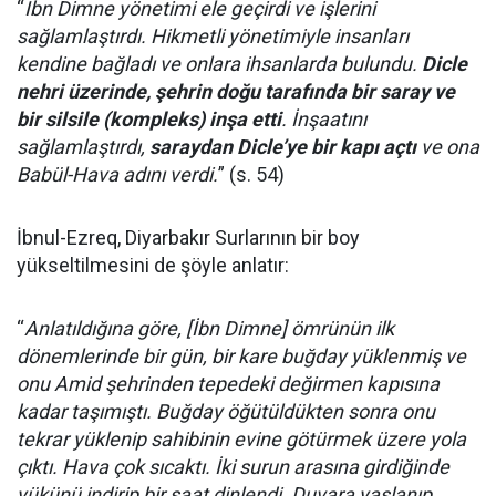
“
İbn Dimne yönetimi ele geçirdi ve işlerini
sağlamlaştırdı. Hikmetli yönetimiyle insanları
kendine bağladı ve onlara ihsanlarda bulundu.
Dicle
nehri üzerinde, şehrin doğu tarafında bir saray ve
bir silsile (kompleks) inşa etti
. İnşaatını
sağlamlaştırdı,
saraydan Dicle’ye bir kapı açtı
ve ona
Babül-Hava adını verdi.
” (s. 54)
İbnul-Ezreq, Diyarbakır Surlarının bir boy
yükseltilmesini de şöyle anlatır:
“
Anlatıldığına göre, [İbn Dimne] ömrünün ilk
dönemlerinde bir gün, bir kare buğday yüklenmiş ve
onu Amid şehrinden tepedeki değirmen kapısına
kadar taşımıştı. Buğday öğütüldükten sonra onu
tekrar yüklenip sahibinin evine götürmek üzere yola
çıktı. Hava çok sıcaktı. İki surun arasına girdiğinde
yükünü indirip bir saat dinlendi. Duvara yaslanıp