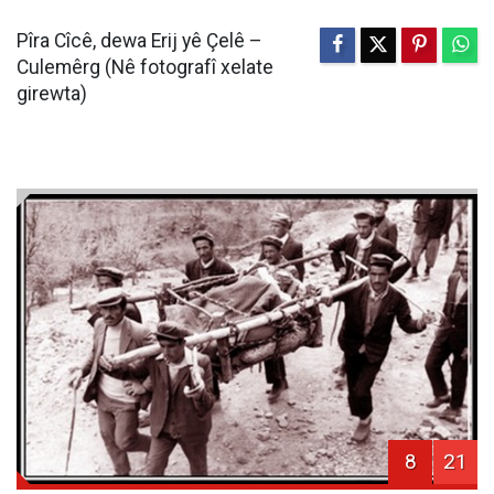
Pîra Cîcê, dewa Erij yê Çelê –
Culemêrg (Nê fotografî xelate
girewta)
8
21