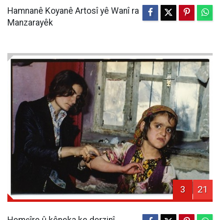
Hamnanê Koyanê Artosî yê Wanî ra
Manzarayêk
3
21