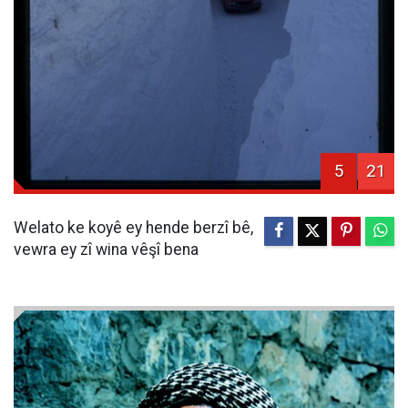
5
21
Welato ke koyê ey hende berzî bê,
vewra ey zî wina vêşî bena