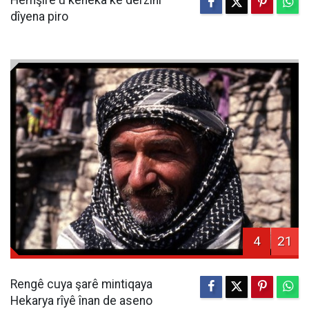
Hemşîre û kêneka ke derzinî
dîyena piro
4
21
Rengê cuya şarê mintiqaya
Hekarya rîyê înan de aseno