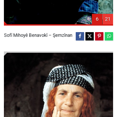
6
21
Sofî Mihoyê Benavokî – Şemzînan