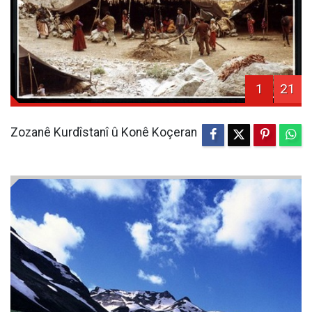
1
21
Zozanê Kurdîstanî û Konê Koçeran