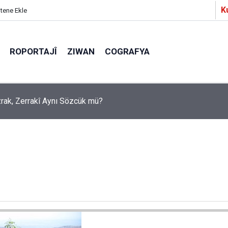
K
itene Ekle
ROPORTAJÎ
ZIWAN
COGRAFYA
a Partîzanan Nimûneyeka Piçûk