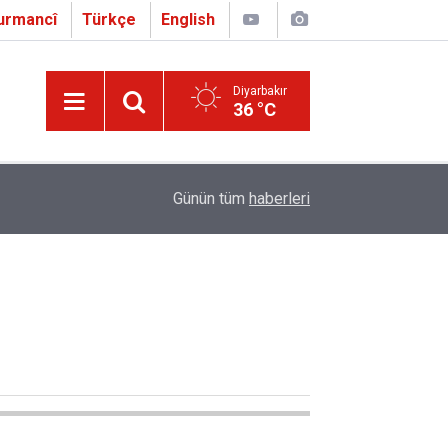
urmancî
Türkçe
English
Diyarbakır
36 °C
16:01
Çapo 3. o Hîrakerde yê Ferhengê Zazakî-Tirkî V
Günün tüm
haberleri