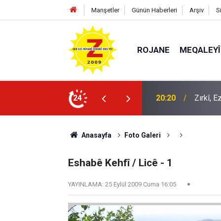
Manşetler
Günün Haberleri
Arşiv
S
ROJANE
MEQALEYÎ
k mü?
24
09:56
Ji Zilm
Anasayfa
Foto Galeri
Eshabê Kehfî / Licê - 1
YAYINLAMA:
25 Eylül 2009 Cuma 16:05