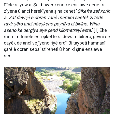
Dîcle ra yew a. Şar bawer keno ke ena awe cenet ra
zîyena û ancî herekîyena şina cenet "
Şikefte zaf xorîn
a. Zaf dewijê ê doran vanê merdim saetêk zî tede
rayir şêro ancî nêeşkeno peynîya ci bivîno. Wina
aseno ke dergîya aye çend kîlometreyî esta.
"[1] Eke
merdim tunelê ena şikefte ra dewam bikero, peynî de
cayêk de ancî vejîyeno rîyê erdî. Bi taybetî hamnanî
şarê ê doran seba îstîrehetî û honikî şinê ena awe
ser.