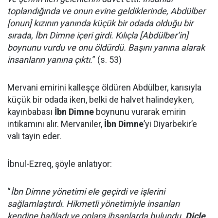
toplandığında ve onun evine geldiklerinde, Abdülber
[onun] kızının yanında küçük bir odada olduğu bir
sırada, İbn Dimne içeri girdi. Kılıçla [Abdülber’in]
boynunu vurdu ve onu öldürdü. Başını yanına alarak
insanların yanına çıktı.
” (s. 53)
Mervani emirini kalleşçe öldüren Abdülber, karısıyla
küçük bir odada iken, belki de halvet halindeyken,
kayınbabası
İbn Dimne
boynunu vurarak emirin
intikamını alır. Mervaniler,
İbn Dimne
’yi Diyarbekir’e
vali tayin eder.
İbnul-Ezreq, şöyle anlatıyor:
“
İbn Dimne yönetimi ele geçirdi ve işlerini
sağlamlaştırdı. Hikmetli yönetimiyle insanları
kendine bağladı ve onlara ihsanlarda bulundu.
Dicle