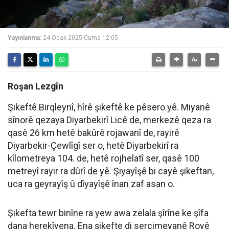
Yayınlanma:
24 Ocak 2025 Cuma 12:05
Roşan Lezgîn
Şikeftê Birqleynî, hîrê şikeftê ke pêsero yê. Miyanê
sînorê qezaya Diyarbekirî Licê de, merkezê qeza ra
qasê
26 km
hetê bakûrê rojawanî de, rayirê
Diyarbekir-Çewlîgî ser o, hetê Diyarbekirî ra
kîlometreya 104. de, hetê rojhelatî ser, qasê 100
metreyî rayir ra dûrî de yê. Şiyayîşê bi cayê şikeftan,
uca ra geyrayîş û dîyayîşê înan zaf asan o.
Şikefta tewr binîne ra yew awa zelala şîrîne ke şîfa
dana herekîyena. Ena şikefte di serçimeyanê Royê