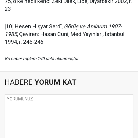
75, o ke neqil keno: Zeki Dilek, Lice, Diyarbakır 2002, r.
23
[10] Hesen Hişyar Serdî,
Görüş ve Anılarım
1907-
1985
, Çeviren: Hasan Cuni, Med Yayınları, Îstanbul
1994, r. 245-246
Bu haber toplam 190 defa okunmuştur
HABERE
YORUM KAT