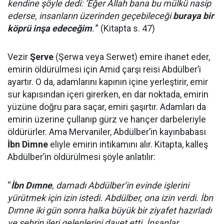
kendine şöyle dedi: ‘Eğer Allah bana bu mülkü nasip
ederse, insanların üzerinden geçebileceği
buraya bir
köprü inşa edeceğim
.'
” (Kitapta s. 47)
Vezir
Şerve
(Şerwa veya Serwet) emire ihanet eder,
emirin öldürülmesi için Amid çarşı reisi Abdülber’i
ayartır. O da, adamlarını kapının içine yerleştirir, emir
sur kapısından içeri girerken, en dar noktada, emirin
yüzüne doğru para saçar, emiri şaşırtır. Adamları da
emirin üzerine çullanıp gürz ve hançer darbeleriyle
öldürürler. Ama Mervaniler, Abdülber’in kayınbabası
İbn Dimne
eliyle emirin intikamını alır. Kitapta, kalleş
Abdülber’in öldürülmesi şöyle anlatılır:
“
İbn Dımne
, damadı Abdülber’in evinde işlerini
yürütmek için izin istedi. Abdülber, ona izin verdi. İbn
Dımne iki gün sonra halka büyük bir ziyafet hazırladı
ve şehrin ileri gelenlerini davet etti. İnsanlar