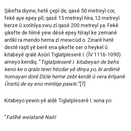
Şikefta diyine, hetê çepî de, qasê 50 metreyî cor,
fekê aye epey pîl; qasê 15 metreyî hîra, 12 metreyî
berze û xorînîya xwu zî qasê 200 metreyî ya. Fekê
şikefte de hîmê yew dêsê epey hîrayî ke zemanê
antîkî ra mendo hema zî mewcûd o. Zinarê hetê
destê raştî yê berê ena şikefte ser o heykel û
kitabeyê qralê Asûrî Tiglatpleserê I. (ÎV 1116-1090)
ameyo kendiş. "
Tiglatpleserê I. kitabeyan de behs
keno ke o qralo tewr hêzdar yê dinya yo, bi ardimê
homayan dorê Dîcle heme zebt kerdê û vera êrîşanê
Ûrartû de ey eno mintîqe pawitı.
"[7]
Kitabeyo yewin yê aîdê Tiglatpleserê I. wina yo:
"
Fatîhê welatanê Naîrî