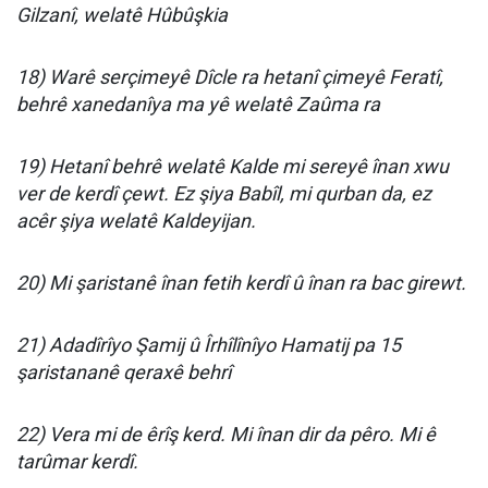
Gilzanî, welatê Hûbûşkia
18) Warê serçimeyê Dîcle ra hetanî çimeyê Feratî,
behrê xanedanîya ma yê welatê Zaûma ra
19) Hetanî behrê welatê Kalde mi sereyê înan xwu
ver de kerdî çewt. Ez şiya Babîl, mi qurban da, ez
acêr şiya welatê Kaldeyijan.
20) Mi şaristanê înan fetih kerdî û înan ra bac girewt.
21) Adadîrîyo Şamij û Îrhîlînîyo Hamatij pa 15
şaristananê qeraxê behrî
22) Vera mi de êrîş kerd. Mi înan dir da pêro. Mi ê
tarûmar kerdî.