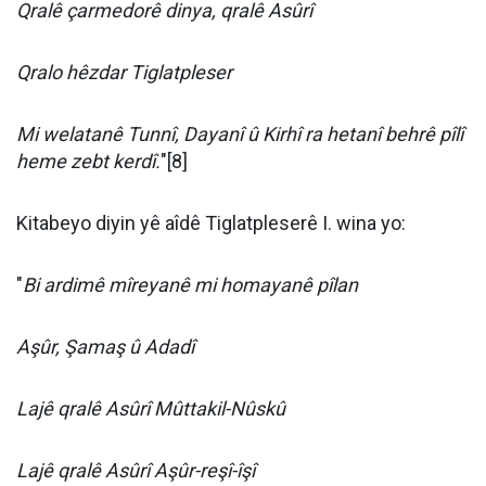
Qralê çarmedorê dinya, qralê Asûrî
Qralo hêzdar Tiglatpleser
Mi welatanê Tunnî, Dayanî û Kirhî ra hetanî behrê pîlî
heme zebt kerdî.
"[8]
Kitabeyo diyin yê aîdê Tiglatpleserê I. wina yo:
"
Bi ardimê mîreyanê mi homayanê pîlan
Aşûr, Şamaş û Adadî
Lajê qralê Asûrî Mûttakil-Nûskû
Lajê qralê Asûrî Aşûr-reşî-îşî