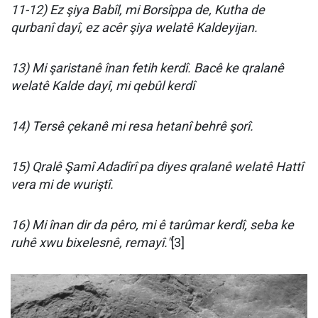
11-12) Ez şiya Babîl, mi Borsîppa de, Kutha de
qurbanî dayî, ez acêr şiya welatê Kaldeyijan.
13) Mi şaristanê înan fetih kerdî. Bacê ke qralanê
welatê Kalde dayî, mi qebûl kerdî
14) Tersê çekanê mi resa hetanî behrê şorî.
15) Qralê Şamî Adadîrî pa diyes qralanê welatê Hattî
vera mi de wuriştî.
16) Mi înan dir da pêro, mi ê tarûmar kerdî, seba ke
ruhê xwu bixelesnê, remayî."
[3]