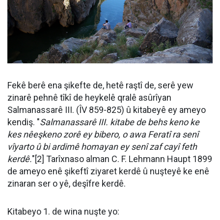
Fekê berê ena şikefte de, hetê raştî de, serê yew
zinarê pehnê tîkî de heykelê qralê asûrîyan
Salmanassarê III. (ÎV 859-825) û kitabeyê ey ameyo
kendiş. "
Salmanassarê III. kitabe de behs keno ke
kes nêeşkeno zorê ey bibero, o awa Feratî ra senî
vîyarto û bi ardimê homayan ey senî zaf cayî feth
kerdê.
"[2] Tarîxnaso alman C. F. Lehmann Haupt 1899
de ameyo enê şikeftî ziyaret kerdê û nuşteyê ke enê
zinaran ser o yê, deşîfre kerdê.
Kitabeyo 1. de wina nuşte yo: