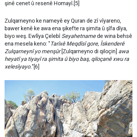
şinê cenet û resenê Homayî.[5]
Zulqarneyno ke nameyê ey Quran de zî vîyareno,
bawer kenê ke awa ena şikefte ra şimita û şîfa dîya,
biyo weş. Ewlîya Çelebî
Seyahetname
de wina behsê
ena mesela keno: "
Tarîxê Meqdîsî gore, Îskenderê
Zulqarneynî yo menşûr
[Zulqarneyno di qiloçin]
awa
heyatî ya tiyayî ra şimita û biyo baş, qiloçanê xwu ra
xelesîyayo.
"[6]