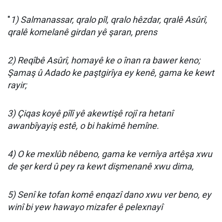
"
1) Salmanassar, qralo pîl, qralo hêzdar, qralê Asûrî,
qralê komelanê girdan yê şaran, prens
2) Reqîbê Asûrî, homayê ke o înan ra bawer keno;
Şamaş û Adado ke paştgirîya ey kenê, gama ke kewt
rayir;
3) Çiqas koyê pîlî yê akewtişê rojî ra hetanî
awanbîyayiş estê, o bi hakimê hemîne.
4) O ke mexlûb nêbeno, gama ke vernîya artêşa xwu
de şer kerd û pey ra kewt dişmenanê xwu dima,
5) Senî ke tofan komê enqazî dano xwu ver beno, ey
winî bi yew hawayo mizafer ê pelexnayî