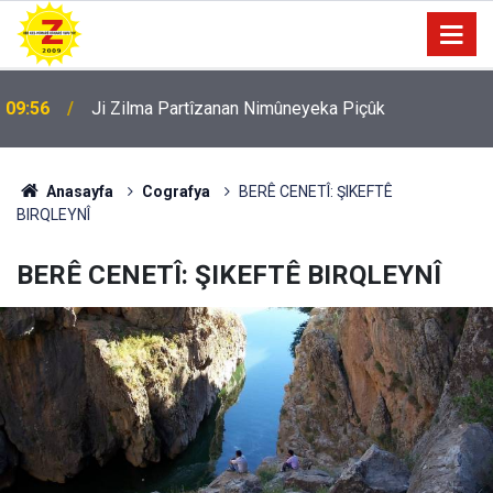
09:56
Ji Zilma Partîzanan Nimûneyeka Piçûk
Anasayfa
Cografya
BERÊ CENETÎ: ŞIKEFTÊ
BIRQLEYNÎ
BERÊ CENETÎ: ŞIKEFTÊ BIRQLEYNÎ