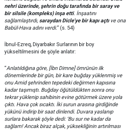
nehri üzerinde, şehrin doğu tarafında bir saray ve
bir silsile (kompleks) inşa etti
. İnşaatını
sağlamlaştırdı,
saraydan Dicle’ye bir kapı açtı
ve ona
Babül-Hava adını verdi.
” (s. 54)
İbnul-Ezreq, Diyarbakır Surlarının bir boy
yükseltilmesini de şöyle anlatır:
“
Anlatıldığına göre, [İbn Dimne] ömrünün ilk
dönemlerinde bir gün, bir kare buğday yüklenmiş ve
onu Amid şehrinden tepedeki değirmen kapısına
kadar taşımıştı. Buğday öğütüldükten sonra onu
tekrar yüklenip sahibinin evine götürmek üzere yola
çıktı. Hava çok sıcaktı. İki surun arasına girdiğinde
yükünü indirip bir saat dinlendi. Duvara yaslanıp
surlara bakarak şöyle dedi: ‘Bu sur ne kadar da
sağlam! Ancak biraz alçak, yüksekliğinin artırılması