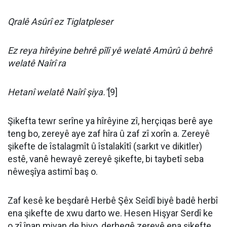
Qralê Asûrî ez Tiglatpleser
Ez reya hîrêyine behrê pîlî yê welatê Amûrû û behrê
welatê Naîrî ra
Hetanî welatê Naîrî şiya."
[9]
Şikefta tewr serîne ya hîrêyine zî, herçiqas berê aye
teng bo, zereyê aye zaf hîra û zaf zî xorîn a. Zereyê
şikefte de îstalagmît û îstalakîtî (sarkıt ve dikitler)
estê, vanê hewayê zereyê şikefte, bi taybetî seba
nêweşîya astimî baş o.
Zaf kesê ke beşdarê Herbê Şêx Seîdî biyê badê herbî
ena şikefte de xwu darto we. Hesen Hişyar Serdî ke
o zî înan miyan de biyo, derheqê zereyê ena şikefte