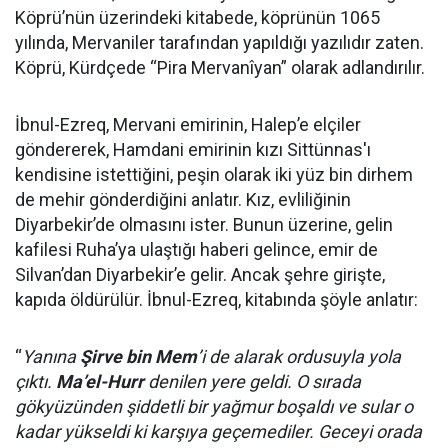
Köprü’nün üzerindeki kitabede, köprünün 1065
yılında, Mervaniler tarafından yapıldığı yazılıdır zaten.
Köprü, Kürdçede “Pira Mervanîyan” olarak adlandırılır.
İbnul-Ezreq, Mervani emirinin, Halep’e elçiler
göndererek, Hamdani emirinin kızı Sittünnas'ı
kendisine istettiğini, peşin olarak iki yüz bin dirhem
de mehir gönderdiğini anlatır. Kız, evliliğinin
Diyarbekir’de olmasını ister. Bunun üzerine, gelin
kafilesi Ruha’ya ulaştığı haberi gelince, emir de
Silvan’dan Diyarbekir’e gelir. Ancak şehre girişte,
kapıda öldürülür. İbnul-Ezreq, kitabında şöyle anlatır:
“
Yanına
Şirve bin Mem
’i de alarak ordusuyla yola
çıktı.
Ma’el-Hurr
denilen yere geldi. O sırada
gökyüzünden şiddetli bir yağmur boşaldı ve sular o
kadar yükseldi ki karşıya geçemediler. Geceyi orada