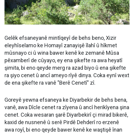
Gelêk efsaneyanê mintîqeyî de behs beno, Xizir
eleyhîselamo ke Homayî zanayişê îlahî û hîkmet
mûsnayo ci û wina bawer kenê ke zemanê Mûsa
pêxamberî de cûyayo, ey ena şikefte ra awa heyatî
şimita, bi eno qeyde merg ra azad biyo û ena şikefte
ra şiyo cenet û ancî ameyo rîyê dinya. Coka eynî wext
de ena şikefte ra vanê "Berê Cenetî" zî.
Goreyê yewna efsaneya ke Diyarbekir de behs bena,
vanê, awa Dîcle cenet ra zîyena û ancî herikîyena şina
cenet. Coka wesaran şarê Diyarbekirî çi mirad bikerê,
kaxid de nusnenê û serê Pirdê Dehderî ro erzenê
awa royî, bi eno qeyde bawer kenê ke waştişê înan