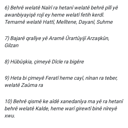
6) Behrê welatê Naîrî ra hetanî welatê behrê pîlî yê
awanbiyayişê rojî ey heme welatî fetih kerdî.
Temamê welatê Hattî, Melîtene, Dayanî, Suhme
7) Bajarê qralîye yê Aramê Ûrartûyijî Arzaşkûn,
Gilzan
8) Hûbûşkia, çimeyê Dîcle ra bigêre
9) Heta bi çimeyê Feratî heme cayî, nînan ra teber,
welatê Zaûma ra
10) Behrê qismê ke aîdê xanedanîya ma yê ra hetanî
behrê welatê Kalde, heme warî girewtî binê nîreyê
xwu.