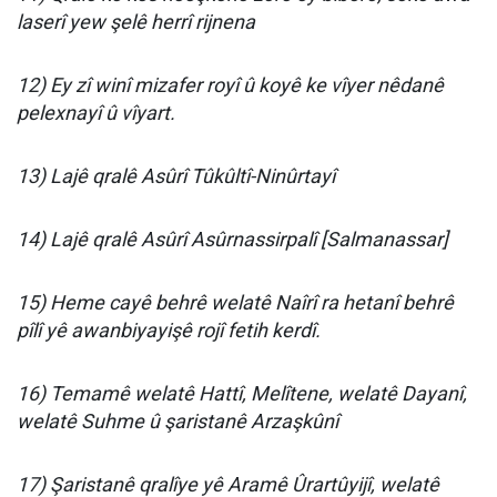
laserî yew şelê herrî rijnena
12) Ey zî winî mizafer royî û koyê ke vîyer nêdanê
pelexnayî û vîyart.
13) Lajê qralê Asûrî Tûkûltî-Ninûrtayî
14) Lajê qralê Asûrî Asûrnassirpalî [Salmanassar]
15) Heme cayê behrê welatê Naîrî ra hetanî behrê
pîlî yê awanbiyayişê rojî fetih kerdî.
16) Temamê welatê Hattî, Melîtene, welatê Dayanî,
welatê Suhme û şaristanê Arzaşkûnî
17) Şaristanê qralîye yê Aramê Ûrartûyijî, welatê