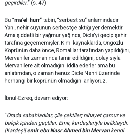
geçirdiler.
” (s. 47)
Bu “
ma’el-hurr
” tabiri, “serbest su” anlamındadır.
Yani, nehir suyunun serbestçe aktığı yer demektir.
Ama şiddetli bir yağmur yağınca, Dicle’yi geçip şehir
tarafına geçememişler. Kimi kaynaklarda, Ongözlü
Köprünün daha önce, Romalılar tarafından yapıldığını,
Mervaniler zamanında tamir edildiğini, dolayısıyla
Mervanilere ait olmadığını iddia ederler ama bu
anlatımdan, o zaman henüz Dicle Nehri üzerinde
herhangi bir köprünün olmadığını anlıyoruz.
İbnul-Ezreq, devam ediyor:
“
Orada sabahladılar, çile çektiler; nihayet çamur ve
balçık içinden geçtiler. Emir, kardeşleriyle birlikteydi.
[Kardeşi]
emir ebu Nasr Ahmed bin Mervan
kendi