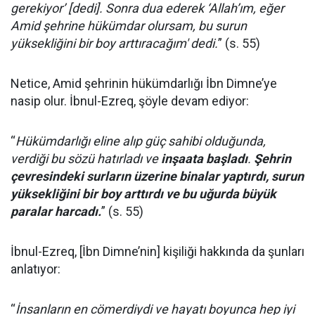
gerekiyor’ [dedi]. Sonra dua ederek ‘Allah’ım, eğer
Amid şehrine hükümdar olursam, bu surun
yüksekliğini bir boy arttıracağım' dedi.
” (s. 55)
Netice, Amid şehrinin hükümdarlığı İbn Dimne’ye
nasip olur. İbnul-Ezreq, şöyle devam ediyor:
“
Hükümdarlığı eline alıp güç sahibi olduğunda,
verdiği bu sözü hatırladı ve
inşaata başladı
.
Şehrin
çevresindeki surların üzerine binalar yaptırdı, surun
yüksekliğini bir boy arttırdı ve bu uğurda büyük
paralar harcadı.
” (s. 55)
İbnul-Ezreq, [İbn Dimne’nin] kişiliği hakkında da şunları
anlatıyor:
“
İnsanların en cömerdiydi ve hayatı boyunca hep iyi