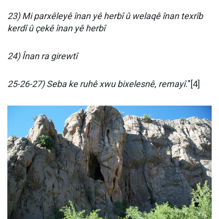
23) Mi parxêleyê înan yê herbî û welaqê înan texrîb
kerdî û çekê înan yê herbî
24) Înan ra girewtî
25-26-27) Seba ke ruhê xwu bixelesnê, remayî.
"[4]