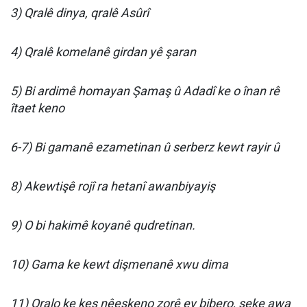
3) Qralê dinya, qralê Asûrî
4) Qralê komelanê girdan yê şaran
5) Bi ardimê homayan Şamaş û Adadî ke o înan rê
îtaet keno
6-7) Bi gamanê ezametinan û serberz kewt rayir û
8) Akewtişê rojî ra hetanî awanbiyayiş
9) O bi hakimê koyanê qudretinan.
10) Gama ke kewt dişmenanê xwu dima
11) Qralo ke kes nêeşkeno zorê ey bibero, seke awa