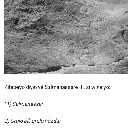
Kitabeyo diyin yê Salmanassarê III. zî wina yo:
"
1) Salmanassar
2) Qralo pîl, qralo hêzdar