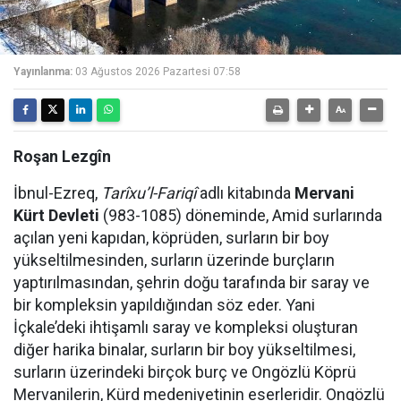
Yayınlanma:
03 Ağustos 2026 Pazartesi 07:58
Roşan Lezgîn
İbnul-Ezreq,
Tarîxu’l-Fariqî
adlı kitabında
Mervani
Kürt Devleti
(983-1085) döneminde, Amid surlarında
açılan yeni kapıdan, köprüden, surların bir boy
yükseltilmesinden, surların üzerinde burçların
yaptırılmasından, şehrin doğu tarafında bir saray ve
bir kompleksin yapıldığından söz eder. Yani
İçkale’deki ihtişamlı saray ve kompleksi oluşturan
diğer harika binalar, surların bir boy yükseltilmesi,
surların üzerindeki birçok burç ve Ongözlü Köprü
Mervanilerin, Kürd medeniyetinin eserleridir. Ongözlü