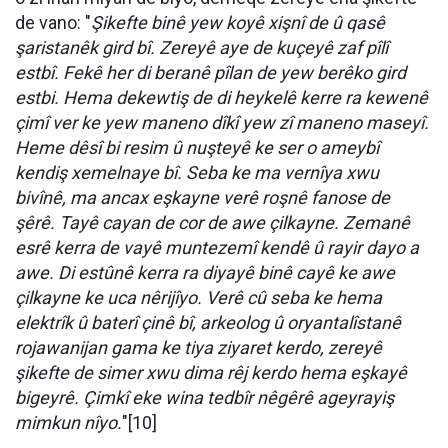
de vano: "
Şikefte binê yew koyê xişnî de û qasê
şaristanêk gird bî. Zereyê aye de kuçeyê zaf pîlî
estbî. Fekê her di beranê pîlan de yew berêko gird
estbi. Hema dekewtiş de di heykelê kerre ra kewenê
çimî ver ke yew maneno dîkî yew zî maneno maseyî.
Heme dêsî bi resim û nuşteyê ke ser o ameybî
kendiş xemelnaye bî. Seba ke ma vernîya xwu
bivînê, ma ancax eşkayne verê roşnê fanose de
şêrê. Tayê cayan de cor de awe çilkayne. Zemanê
esrê kerra de vayê muntezemî kendê û rayir dayo a
awe. Di estûnê kerra ra diyayê binê cayê ke awe
çilkayne ke uca nêrijîyo. Verê cû seba ke hema
elektrîk û baterî çinê bî, arkeolog û oryantalîstanê
rojawanijan gama ke tiya ziyaret kerdo, zereyê
şikefte de simer xwu dima rêj kerdo hema eşkayê
bigeyrê. Çimkî eke wina tedbîr nêgêrê ageyrayiş
mimkun nîyo.
"[10]