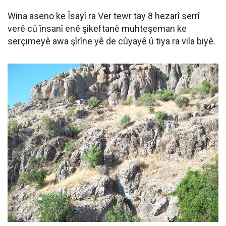
Wina aseno ke Îsayî ra Ver tewr tay 8 hezarî serrî
verê cû însanî enê şikeftanê muhteşeman ke
serçimeyê awa şîrîne yê de cûyayê û tiya ra vila biyê.