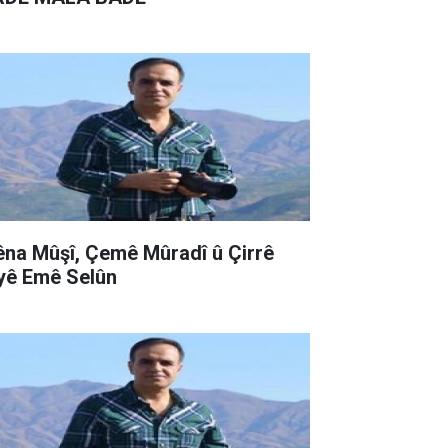
êna Mûşî, Çemê Mûradî û Çirrê
yê Emê Selûn