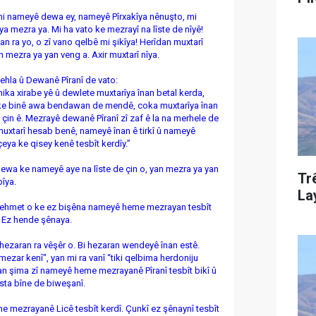
i nameyê dewa ey, nameyê Pîrxakîya nênuşto, mi
a mezra ya. Mi ha vato ke mezrayî na lîste de nîyê!
n ra yo, o zî vano qelbê mi şikîya! Herîdan muxtarî
n mezra ya yan veng a. Axir muxtarî nîya.
la û Dewanê Pîranî de vato:
nika xirabe yê û dewlete muxtarîya înan betal kerda,
e binê awa bendawan de mendê, coka muxtarîya înan
 çin ê. Mezrayê dewanê Pîranî zî zaf ê la na merhele de
uxtarî hesab benê, nameyê înan ê tirkî û nameyê
hçeya ke qisey kenê tesbît kerdîy.”
ewa ke nameyê aye na lîste de çin o, yan mezra ya yan
Tr
bîya.
La
ê zehmet o ke ez bişêna nameyê heme mezrayan tesbît
. Ez hende şênaya.
hezaran ra vêşêr o. Bi hezaran wendeyê înan estê.
ezar kenî", yan mi ra vanî “tiki qelbima herdoniju
 şima zî nameyê heme mezrayanê Pîranî tesbît bikî û
lîsta bîne de biweşanî.
 mezrayanê Licê tesbît kerdî. Çunkî ez şênaynî tesbît