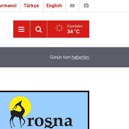
urmancî
Türkçe
English
Diyarbakır
34 °C
16:01
Çapo 3. o Hîrakerde yê Ferhengê Zazakî-Tirkî V
Günün tüm
haberleri