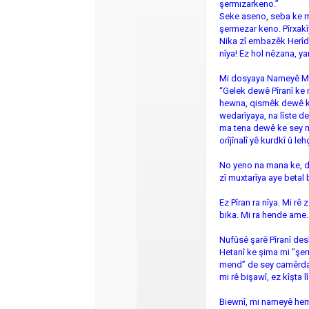
şermızarkeno.”
Seke aseno, seba ke m
şermezar keno. Pîrxakîy
Nika zî embazêk Herîda
nîya! Ez hol nêzana, ya
Mi dosyaya Nameyê Meh
“Gelek dewê Pîranî ke 
hewna, qismêk dewê k
wedarîyaya, na lîste de
ma tena dewê ke sey m
orîjînalî yê kurdkî û le
No yeno na mana ke, d
zî muxtarîya aye betal 
Ez Pîran ra nîya. Mi r
bika. Mi ra hende ame
Nufûsê şarê Pîranî des
Hetanî ke şima mi "şerm
mend” de sey camêrdan
mi rê bişawî, ez kîşta 
Biewnî, mi nameyê heme