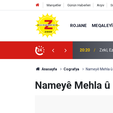
Manşetler
Günün Haberleri
Arşiv
S
ROJANE
MEQALEYÎ
k mü?
24
09:56
Ji Zilm
Anasayfa
Cografya
Nameyê Mehla û 
Nameyê Mehla û 