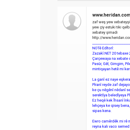
www.heridan.co
zaf weş yew xebateyşi
yew çiy estuki tiki qel
xebatey şimadi
http://www.heridan.c
_____________________
NOTê Edîtorî:
Zazakî.NET 20 tebaxe 
Çarçewaya na xebate d
Pasûr, Gêl, Gimgim, Pil
mintiqayan hetê mi ker
La ganî ez naye eşkera
Pîranî reyde zaf dejay
ke çu nêgênî nêdanî se
serektîya beledîyeya P
Ez heqê kek Îhsanî în
lehçeya ke qisey bena, 
sipas kena.
Ewro camêrdêk mi rê n
reyna kalı vaco semed 