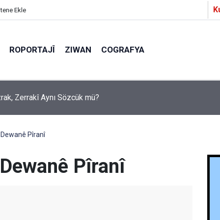
K
itene Ekle
ROPORTAJÎ
ZIWAN
COGRAFYA
a Partîzanan Nimûneyeka Piçûk
Dewanê Pîranî
Dewanê Pîranî