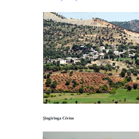
Şîngîrînga Cêrine