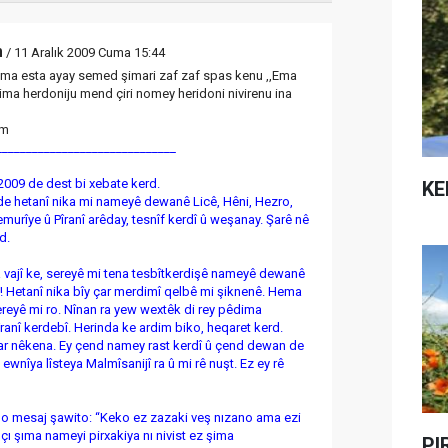
m
/ 11 Aralık 2009 Cuma 15:44
ma esta ayay semed şimari zaf zaf spas kenu ,,Ema
bima herdoniju mend çiri nomey heridoni nivirenu ina
om
______________________________
2009 de dest bi xebate kerd.
KE
e hetanî nika mi nameyê dewanê Licê, Hêni, Hezro,
emurîye û Pîranî arêday, tesnîf kerdî û weşanay. Şarê nê
d.
 vajî ke, sereyê mi tena tesbîtkerdişê nameyê dewanê
o! Hetanî nika bîy çar merdimî qelbê mi şiknenê. Hema
reyê mi ro. Nînan ra yew wextêk di rey pêdima
îranî kerdebî. Herinda ke ardim biko, heqaret kerd.
kar nêkena. Ey çend namey rast kerdî û çend dewan de
ewnîya lîsteya Malmîsanijî ra û mi rê nuşt. Ez ey rê
o mesaj şawito: “Keko ez zazaki veş nızano ama ezi
çı şıma nameyi pirxakiya nı nivist ez şima
PI