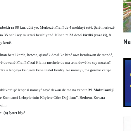
arbekir ra
88 km
. dûrî yo. Merkezê Pîranî de 4 mehlayî estê. Şarê merkezê
 ra
35
hebî sey muxtarî hesibîyenê. Nînan ra
23
dewî
kirdkî
(
zazakî
),
8
Na
ey kenê.
a înan betal kerda, hewna, qismêk dewê ke binê awa bendawan de mendê,
yê dewanê Pîranî zî zaf ê la na merhele de ma tena dewê ke sey muxtarî
dkî û lehçeya ke qisey kenê tesbît kerdîy. Nê nameyî, ma goreyê vatişê
Tesbîtkerdişê lehçe û nameyê tayê dewan de ma na xebata
M. Malmîsanij
î
i ve Kurmanci Lehçelerinin Köylere Göre Dağιlιmι”, Berhem, Kovara
holm.
 bi
(n)
îşaret bîyê.