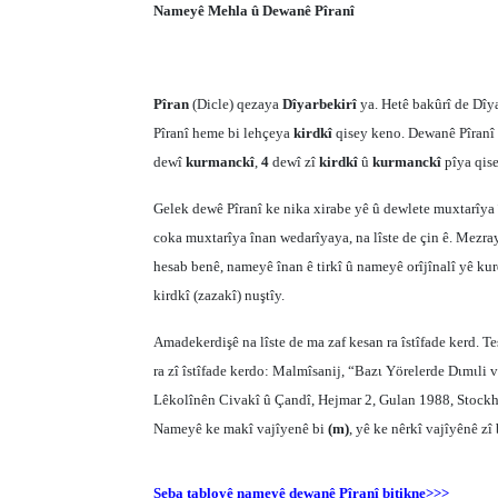
Nameyê Mehla û Dewanê Pîranî
Pîran
(Dicle) qezaya
Dîyarbekirî
ya. Hetê bakûrî de Dîy
Pîranî heme bi lehçeya
kirdkî
qisey keno. Dewanê Pîranî
dewî
kurmanckî
,
4
dewî zî
kirdkî
û
kurmanckî
pîya qis
Gelek dewê Pîranî ke nika xirabe yê û dewlete muxtarîy
coka muxtarîya înan wedarîyaya, na lîste de çin ê. Mezra
hesab benê, nameyê înan ê tirkî û nameyê orîjînalî yê kur
kirdkî (zazakî) nuştîy.
Amadekerdişê na lîste de ma zaf kesan ra îstîfade kerd. 
ra zî îstîfade kerdo: Malmîsanij, “Bazι Yörelerde Dιmιl
Lêkolînên Civakî û Çandî, Hejmar 2, Gulan 1988, Stock
Nameyê ke makî vajîyenê bi
(m)
, yê ke nêrkî vajîyênê zî
Seba tabloyê nameyê dewanê Pîranî bitikne>>>