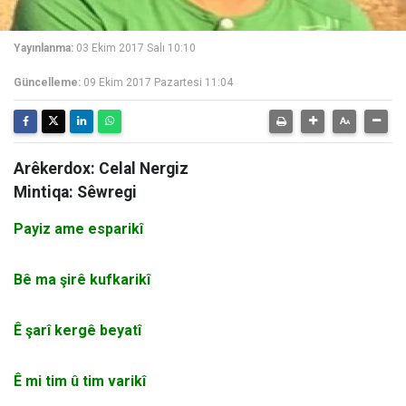
Yayınlanma:
03 Ekim 2017 Salı 10:10
Güncelleme:
09 Ekim 2017 Pazartesi 11:04
Arêkerdox: Celal Nergiz
Mintiqa: Sêwregi
Payiz ame esparikî
Bê ma şirê kufkarikî
Ê şarî kergê beyatî
Ê mi tim û tim varikî