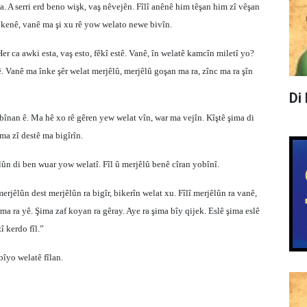
a. A serri erd beno wişk, vaş nêvejên. Fîlî anênê him têşan him zî vêşan
 kenê, vanê ma şi xu rê yow welato newe bivîn.
r ca awki esta, vaş esto, fêkî estê. Vanê, în welatê kamcîn miletî yo?
 Vanê ma înke şêr welat merjêlû, merjêlû goşan ma ra, zînc ma ra şîn
Di
înan ê. Ma hê xo rê gêren yew welat vîn, war ma vejîn. Kîştê şima di
ma zî destê ma bigîrîn.
lûn di ben wuar yow welatî. Fîl û merjêlû benê cîran yobînî.
erjêlûn dest merjêlûn ra bigîr, bikerîn welat xu. Fîlî merjêlûn ra vanê,
a ra yê. Şima zaf koyan ra gêray. Aye ra şima bîy qijek. Eslê şima eslê
 kerdo fîl.”
bîyo welatê fîlan.