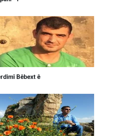
rdimî Bêbext ê