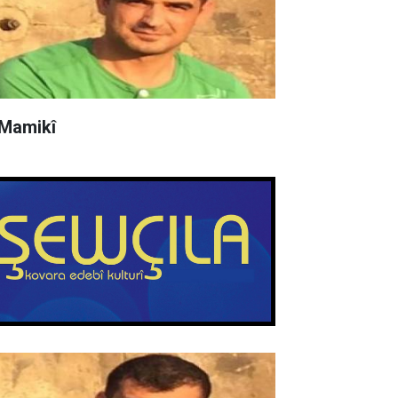
 Mamikî