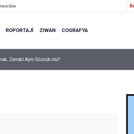
K
itene Ekle
ROPORTAJÎ
ZIWAN
COGRAFYA
Ezrak, Zerrakî Aynı Sözcük mü?