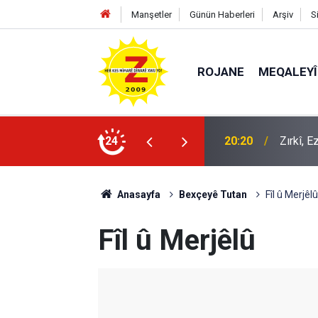
Manşetler
Günün Haberleri
Arşiv
S
ROJANE
MEQALEYÎ
oğulları
24
20:20
Zırkî, 
Anasayfa
Bexçeyê Tutan
Fîl û Merjêlû
Fîl û Merjêlû