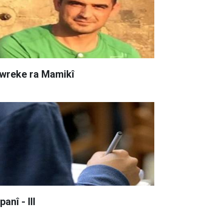
wreke ra Mamikî
anî - III