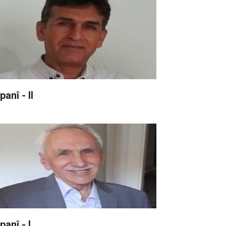
anî - II
panî - I