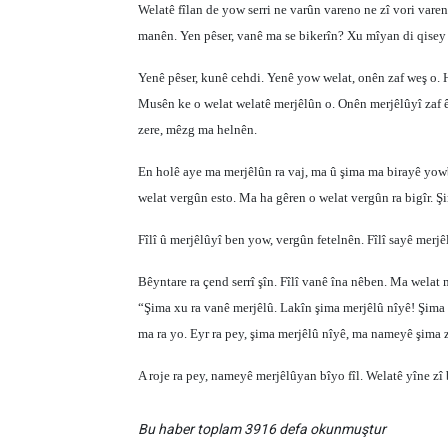
Welatê fîlan de yow serri ne varûn vareno ne zî vori varen
manên. Yen pêser, vanê ma se bikerîn? Xu mîyan di qisey
Yenê pêser, kunê cehdi. Yenê yow welat, onên zaf weş o. He
Musên ke o welat welatê merjêlûn o. Onên merjêlûyî zaf ê.
zere, mêzg ma helnên.
En holê aye ma merjêlûn ra vaj, ma û şima ma birayê yowb
welat vergûn esto. Ma ha gêren o welat vergûn ra bigîr. Şi
Fîlî û merjêlûyî ben yow, vergûn fetelnên. Fîlî sayê merjê
Bêyntare ra çend serrî şîn. Fîlî vanê îna nêben. Ma welat m
“Şima xu ra vanê merjêlû. Lakîn şima merjêlû nîyê! Şima m
ma ra yo. Eyr ra pey, şima merjêlû nîyê, ma nameyê şima zî
A roje ra pey, nameyê merjêlûyan bîyo fîl. Welatê yîne zî 
Bu haber toplam 3916 defa okunmuştur