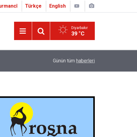
urmancî
Türkçe
English
Diyarbakır
39 °C
09:56
Ji Zilma Partîzanan Nimûneyeka Piçûk
Günün tüm
haberleri