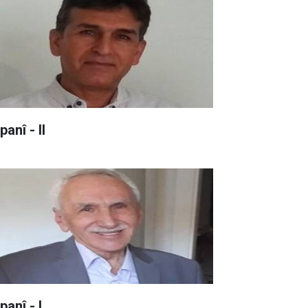
anî - II
panî - I