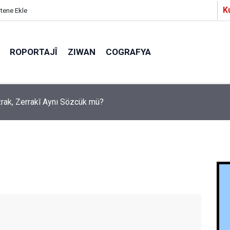
K
itene Ekle
ROPORTAJÎ
ZIWAN
COGRAFYA
Ezrak, Zerrakî Aynı Sözcük mü?
a Partîzanan Nimûneyeka Piçûk