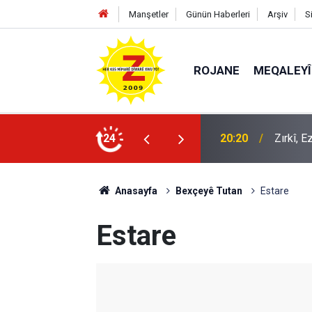
Manşetler
Günün Haberleri
Arşiv
S
ROJANE
MEQALEYÎ
20:20
Zırkî, 
24
09:56
Ji Zilm
Anasayfa
Bexçeyê Tutan
Estare
Estare