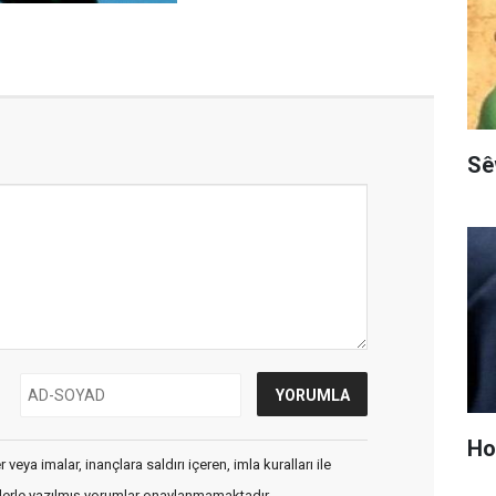
Sê
Hop
veya imalar, inançlara saldırı içeren, imla kuralları ile
flerle yazılmış yorumlar onaylanmamaktadır.