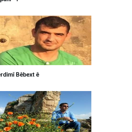
rdimî Bêbext ê