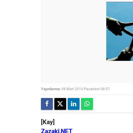
Yayınlanma:
08 Mart 2010 Pazartesi 08:57
[Kay]
Zazakî.NET