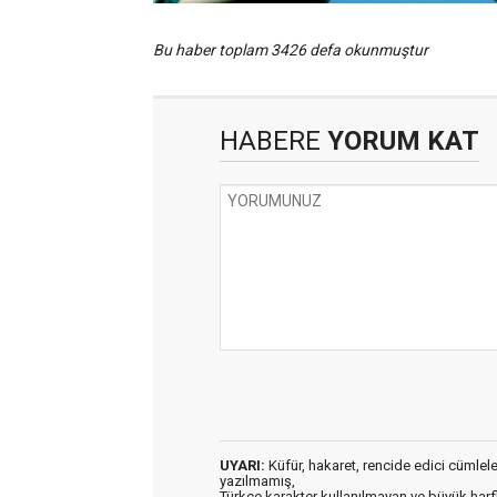
Bu haber toplam 3426 defa okunmuştur
HABERE
YORUM KAT
UYARI:
Küfür, hakaret, rencide edici cümleler 
yazılmamış,
Türkçe karakter kullanılmayan ve büyük har