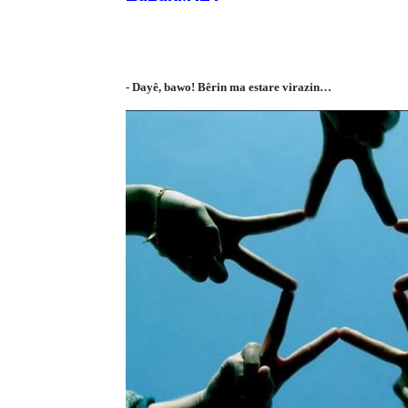
- Dayê, bawo! Bêrin ma estare virazin…