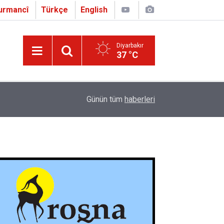
urmancî
Türkçe
English
Diyarbakır
37 °C
16:01
Çapo 3. o Hîrakerde yê Ferhengê Zazakî-Tirkî V
Günün tüm
haberleri