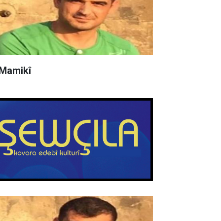
 Mamikî