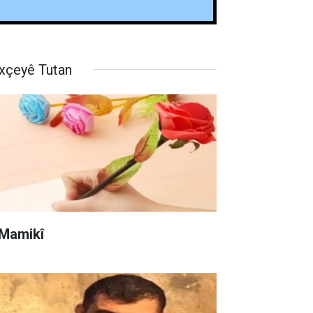
xçeyê Tutan
 Mamikî