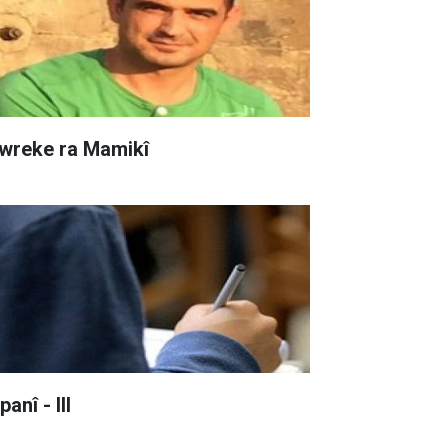
wreke ra Mamikî
anî - III