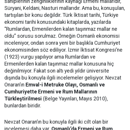
sahiplerinin zenginliklerinin kaynağı Ermeni mallarıdır,
Süryani, Keldani, Nasturi mallarıdır. Ama bu, konuşulan,
tartışılan bir konu değildir. Türk İktisat tarihi, Türkiye
ekonomi tarihi konusundaki kitaplarda, yazılarda
“Rumlardan, Ermenilerden kalan taşınmaz mallar ne
oldu” sorusu sorulmaz. Örneğin Osmanlı ekonomisi
inceleniyor, ondan sonra yeni bir başlıkla Cumhuriyet
ekonomisinden söz ediliyor. İzmir İktisat Kongresi’ne
(1923) vurgu yapılıyor ama Rumlardan ve
Ermenilerden kalan taşınmaz mallar konusuna hiç
değinilmiyor. Fakat son altı yedi yıldır üniversite
dışında bu konuyla ilgili incelemeler gelişiyor. Nevzat
Onaran’ın
Emval-i Metruke Olayı, Osmanlı ve
Cumhuriyette Ermeni ve Rum Mallarının
Türkleştirilmesi
(Belge Yayınları, Mayıs 2010),
bunlardan biridir.
Nevzat Onaran’ın bu konuyla ilgili iki cilt olan bir
incelemesi daha var.
Osmanlı’da Ermeni ve Rum