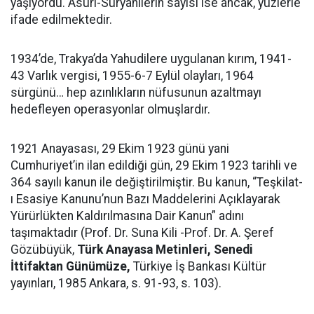
yaşıyordu. Asuri-Süryanilerin sayısı ise ancak, yüzlerle
ifade edilmektedir.
1934’de, Trakya’da Yahudilere uygulanan kırım, 1941-
43 Varlık vergisi, 1955-6-7 Eylül olayları, 1964
sürgünü… hep azınlıkların nüfusunun azaltmayı
hedefleyen operasyonlar olmuşlardır.
1921 Anayasası, 29 Ekim 1923 günü yani
Cumhuriyet’in ilan edildiği gün, 29 Ekim 1923 tarihli ve
364 sayılı kanun ile değiştirilmiştir. Bu kanun, “Teşkilat-
ı Esasiye Kanunu’nun Bazı Maddelerini Açıklayarak
Yürürlükten Kaldırılmasına Dair Kanun” adını
taşımaktadır (Prof. Dr. Suna Kili -Prof. Dr. A. Şeref
Gözübüyük,
Türk Anayasa Metinleri, Senedi
İttifaktan Günümüze,
Türkiye İş Bankası Kültür
yayınları, 1985 Ankara, s. 91-93, s. 103).