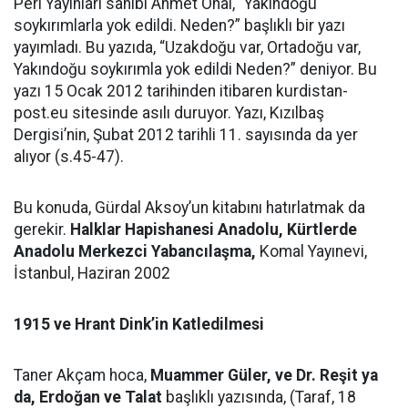
Peri Yayınları sahibi Ahmet Önal, “Yakındoğu
soykırımlarla yok edildi. Neden?” başlıklı bir yazı
yayımladı. Bu yazıda, “Uzakdoğu var, Ortadoğu var,
Yakındoğu soykırımla yok edildi Neden?” deniyor. Bu
yazı 15 Ocak 2012 tarihinden itibaren kurdistan-
post.eu sitesinde asılı duruyor. Yazı, Kızılbaş
Dergisi’nin, Şubat 2012 tarihli 11. sayısında da yer
alıyor (s.45-47).
Bu konuda, Gürdal Aksoy’un kitabını hatırlatmak da
gerekir.
Halklar Hapishanesi Anadolu, Kürtlerde
Anadolu Merkezci Yabancılaşma,
Komal Yayınevi,
İstanbul, Haziran 2002
1915 ve Hrant Dink’in Katledilmesi
Taner Akçam hoca,
Muammer Güler, ve Dr. Reşit ya
da, Erdoğan ve Talat
başlıklı yazısında, (Taraf, 18