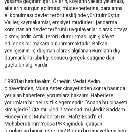
yaşama geçirilmiştir. Evlerin, köylerin yakılıp yıkılması,
ailelerin sürgün edilmesi, mücevherlerine, paralarına
el konulması devlet terörü eşliğinde yürütülmüştür.
Valiler, kaymakamlar, emniyet müdürleri, jandarma
komutanları devlet terörünü uygulayanlar olarak ortaya
çıkmışlardır. Artık, terörü durdurması için şikâyet
edilecek bir makam bulunmamaktadır. Balkan
yenilgisinin, iç düşman olarak algılanan Rumların dış
düşmanlarla işbirliği sonucu gerçekleştiğine dair
güçlü bir algı vardır.
1990’ları hatırlayalım. Örneğin, Vedat Aydın
cinayetinden, Musa Anter cinayetinden sonra basında
yer alan haberlere, yorumlara bakalım. Haberlere,
yorumlara bir belirsizlik egemendir. “Acaba bu cinayeti
kim işledi?” CIA mı işledi? Mossad mı işledi? Saddam
Hüseyin’in el Muhaberatı mı, Hafız Esad’n el
Muhaberatı mı? Yoksa PKK içindeki çatışan
gruplardan birinin eseri mi? Bugün bu cinayetlerin hep