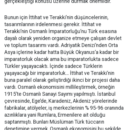
gerçekleştiği konusu üzerine durmak önemlidir.
Bunun için İttihat ve Terakki’nin düşüncelerinin,
tasarımlarının irdelenmesi gerekir. İttihat ve
Terakki’nin Osmanlı İmparatorluğu’nu Türk esasına
dayalı olarak yeniden organize etmeye çalışan devlet
ve toplum tasarımı vardı. Adriyatik Denizi’nden Orta
Asya içlerine kadar hatta Büyük Okyanus’a kadar bir
imparatorluk olacak ama bu imparatorlukta sadece
Türkler yaşayacaktı. İçinde sadece Türklerin
yaşayacağı bir imparatorluk… İttihat ve Terakki’nin
buna paralel olarak geliştirdiği ikinci bir projesi daha
vardı. Osmanlı ekonomisini millileştirmek, örneğin
1915’te Osmanlı Sanayi Sayımı yapılmıştı. İstanbul
çevresinde, Ege’de, Karadeniz, Akdeniz yörelerinde
fabrikalar, atölyeler, iş merkezlerinin % 95-96 oranında
azınlıklara yani Rumlara, Ermenilere ait olduğu
saptanmıştı. Bunları Müslüman Türk tüccarın
denetimine vermek, Osmanlı ekonomisini bu şekilde