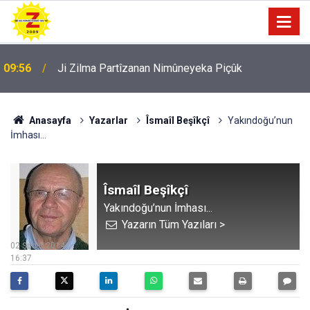
09:56
Ji Zilma Partîzanan Nimûneyeka Piçûk
Anasayfa
Yazarlar
Îsmaîl Beşîkçî
Yakındoğu’nun
İmhası...
Îsmaîl Beşîkçî
Yakındoğu’nun İmhası...
Yazarın Tüm Yazıları >
02 Şubat 2014
16:37