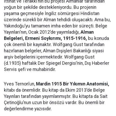
İttihat ve Terakki’nin bu projesi Almanlar tarafından
yoğun bir şekilde destekleniyordu. Bu projenin
yaşama geçmesiyle İngiliz sömürgesi Hindistan
üzerinde sürekli bir Alman tehdidi oluşacaktı. Ama bu,
Yakındoğu’yu tamamen imha eden bir süreçti. Belge
Yayınları’nın, Ocak 2012’de yayımladığı,
Alman
Belgeleri, Ermeni Soykırımı, 1915-1916,
bu konuda
çok önemli bir kaynaktır. Wolfgang Gust tarafından
hazırlanan belgeler, Alman Dışişleri Bakanlığı siyasi
arşiv belgelerini içermektedir. Wolfgang Gust
(d.1935) haftalık Der Spiegel Dergisi’nin, Dış Haberler
Servis şefi ve muhabiridir.
Yves Ternon’un,
Mardin 1915 Bir Yıkımın Anatomisi,
kitabı da önemlidir. Bu kitap da Ekim 2013’de Belge
Yayınları tarafından yayımlanmıştır. Bu kitapta da Sait
Çetinoğlu’nun uzun bir önsözü vardır. Bu önemli bir
değerlendirme yazısıdır.