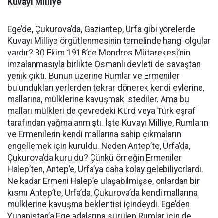
Kuvayı Milliye
Ege’de, Çukurova’da, Gaziantep, Urfa gibi yörelerde
Kuvayı Milliye örgütlenmesinin temelinde hangi olgular
vardır? 30 Ekim 1918’de Mondros Mütarekesi’nin
imzalanmasıyla birlikte Osmanlı devleti de savaştan
yenik çıktı. Bunun üzerine Rumlar ve Ermeniler
bulundukları yerlerden tekrar dönerek kendi evlerine,
mallarına, mülklerine kavuşmak istediler. Ama bu
malları mülkleri de çevredeki Kürd veya Türk eşraf
tarafından yağmalanmıştı. İşte Kuvayı Milliye, Rumların
ve Ermenilerin kendi mallarına sahip çıkmalarını
engellemek için kuruldu. Neden Antep’te, Urfa’da,
Çukurova’da kuruldu? Çünkü örneğin Ermeniler
Halep’ten, Antep’e, Urfa’ya daha kolay gelebiliyorlardı.
Ne kadar Ermeni Halep’e ulaşabilmişse, onlardan bir
kısmı Antep’te, Urfa’da, Çukurova’da kendi mallarına
mülklerine kavuşma beklentisi içindeydi. Ege’den
Yunanistan’a Ege adalarına sürülen Rumlar için de