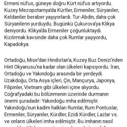
Ermeni nüfus, güneye doğru Kürt nüfus artıyordu.
Kuzey Mezopotamya’da Kürtler, Ermeniler, Süryaniler,
Keldaniler beraber yaşıyorlardı. Tur-Abdin, daha çok
Süryanilerin yurduydu. Bugünkü Çukurova’ya Klikya
deniyordu. Klikya’da Ermeniler çoğunluktaydı.
Kızılırmak kavsinde daha çok Rumlar yaşıyordu,
Kapadokya.
Ortadoğu, Mısır’dan Hindistan’a, Kuzey Buz Denizi’nden
Hint Okyanusu’na kadar olan ülkeleri kapsıyordu. İran,
Ortadoğu ve Yakındoğu arasında bir yerdeydi.
Uzakdoğu, Orta Asya içleri, Çin, Mançurya, Japonya,
Filipinler, Vietnam gibi ülkeleri içine alıyordu.
Coğrafyadaki bu bölünmenin üzerinde durmanın
önemi şuradadır: Yakındoğu imha edilmiştir.
Yakındoğu’nun kadim halkları Rumlar, Rum Pontuslar,
Ermeniler, Süryaniler, Kürdler, Ezidi Kürdler, Lazlar vs.
ve onların ülkeleri imha edilmiştir. Bu imhanın nasıl