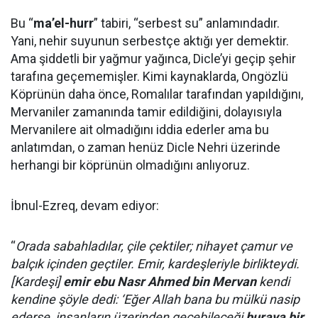
Bu “
ma’el-hurr
” tabiri, “serbest su” anlamındadır.
Yani, nehir suyunun serbestçe aktığı yer demektir.
Ama şiddetli bir yağmur yağınca, Dicle’yi geçip şehir
tarafına geçememişler. Kimi kaynaklarda, Ongözlü
Köprünün daha önce, Romalılar tarafından yapıldığını,
Mervaniler zamanında tamir edildiğini, dolayısıyla
Mervanilere ait olmadığını iddia ederler ama bu
anlatımdan, o zaman henüz Dicle Nehri üzerinde
herhangi bir köprünün olmadığını anlıyoruz.
İbnul-Ezreq, devam ediyor:
“
Orada sabahladılar, çile çektiler; nihayet çamur ve
balçık içinden geçtiler. Emir, kardeşleriyle birlikteydi.
[Kardeşi]
emir ebu Nasr Ahmed bin Mervan
kendi
kendine şöyle dedi: ‘Eğer Allah bana bu mülkü nasip
ederse, insanların üzerinden geçebileceği
buraya bir