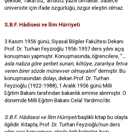
şekilde, ‘fakat’sız, ‘ama’sız yazılı olmalıdır. Sadece
üniversite için ifade özgürlüğü, özgür eleştiri olmaz.
S.B.F. Hâdisesi ve İlim Hürriyeti
3 Kasım 1956 günü, Siyasal Bilgiler Fakültesi Dekanı
Prof. Dr. Turhan Feyzioğlu 1956-1957 ders yılını açış
konuşması yapmıştır. Konuşmasında, öğrencilere, “
…
asla nabza göre şerbet sunan, kötüye, zararlıya fetva
veren birer sözde münevver olmayalım
” demiştir. Bu
konuşmasından dolayı, dekan Prof. Dr. Turhan
Feyzioğlu (1922-1988), 1 Aralık 1956 günü Milli
Eğitim Bakanı tarafından bakanlık emrine alınmıştır. O
dönemde Milli Eğitim Bakanı Celal Yardımcı’dır.
S.B.F. Hâdisesi ve İlim Hürriyeti
başlıklı kitap bu olayla
ilgilidir. Kitapta, Prof. Dr. Turhan Feyzioğlu’nun ders
yılını açış konuşması, olayla ilgili belgeler, bazı