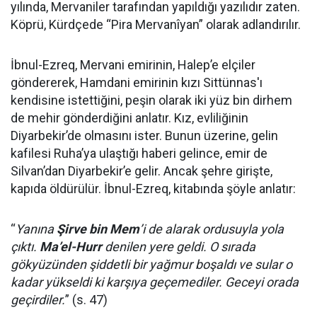
yılında, Mervaniler tarafından yapıldığı yazılıdır zaten.
Köprü, Kürdçede “Pira Mervanîyan” olarak adlandırılır.
İbnul-Ezreq, Mervani emirinin, Halep’e elçiler
göndererek, Hamdani emirinin kızı Sittünnas'ı
kendisine istettiğini, peşin olarak iki yüz bin dirhem
de mehir gönderdiğini anlatır. Kız, evliliğinin
Diyarbekir’de olmasını ister. Bunun üzerine, gelin
kafilesi Ruha’ya ulaştığı haberi gelince, emir de
Silvan’dan Diyarbekir’e gelir. Ancak şehre girişte,
kapıda öldürülür. İbnul-Ezreq, kitabında şöyle anlatır:
“
Yanına
Şirve bin Mem
’i de alarak ordusuyla yola
çıktı.
Ma’el-Hurr
denilen yere geldi. O sırada
gökyüzünden şiddetli bir yağmur boşaldı ve sular o
kadar yükseldi ki karşıya geçemediler. Geceyi orada
geçirdiler.
” (s. 47)