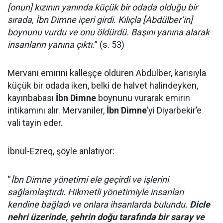
[onun] kızının yanında küçük bir odada olduğu bir
sırada, İbn Dimne içeri girdi. Kılıçla [Abdülber’in]
boynunu vurdu ve onu öldürdü. Başını yanına alarak
insanların yanına çıktı.
” (s. 53)
Mervani emirini kalleşçe öldüren Abdülber, karısıyla
küçük bir odada iken, belki de halvet halindeyken,
kayınbabası
İbn Dimne
boynunu vurarak emirin
intikamını alır. Mervaniler,
İbn Dimne
’yi Diyarbekir’e
vali tayin eder.
İbnul-Ezreq, şöyle anlatıyor:
“
İbn Dimne yönetimi ele geçirdi ve işlerini
sağlamlaştırdı. Hikmetli yönetimiyle insanları
kendine bağladı ve onlara ihsanlarda bulundu.
Dicle
nehri üzerinde, şehrin doğu tarafında bir saray ve