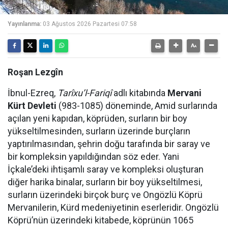
Yayınlanma:
03 Ağustos 2026 Pazartesi 07:58
Roşan Lezgîn
İbnul-Ezreq,
Tarîxu’l-Fariqî
adlı kitabında
Mervani
Kürt Devleti
(983-1085) döneminde, Amid surlarında
açılan yeni kapıdan, köprüden, surların bir boy
yükseltilmesinden, surların üzerinde burçların
yaptırılmasından, şehrin doğu tarafında bir saray ve
bir kompleksin yapıldığından söz eder. Yani
İçkale’deki ihtişamlı saray ve kompleksi oluşturan
diğer harika binalar, surların bir boy yükseltilmesi,
surların üzerindeki birçok burç ve Ongözlü Köprü
Mervanilerin, Kürd medeniyetinin eserleridir. Ongözlü
Köprü’nün üzerindeki kitabede, köprünün 1065