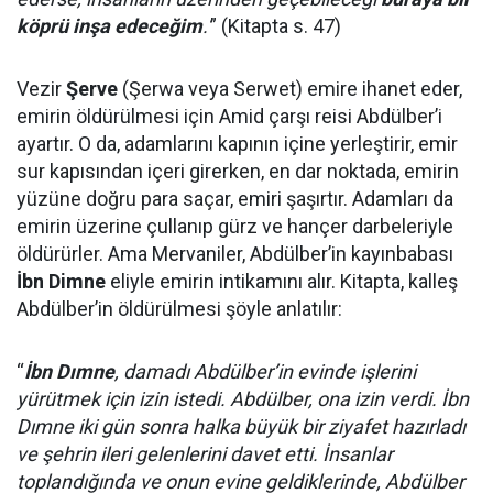
köprü inşa edeceğim
.'
” (Kitapta s. 47)
Vezir
Şerve
(Şerwa veya Serwet) emire ihanet eder,
emirin öldürülmesi için Amid çarşı reisi Abdülber’i
ayartır. O da, adamlarını kapının içine yerleştirir, emir
sur kapısından içeri girerken, en dar noktada, emirin
yüzüne doğru para saçar, emiri şaşırtır. Adamları da
emirin üzerine çullanıp gürz ve hançer darbeleriyle
öldürürler. Ama Mervaniler, Abdülber’in kayınbabası
İbn Dimne
eliyle emirin intikamını alır. Kitapta, kalleş
Abdülber’in öldürülmesi şöyle anlatılır:
“
İbn Dımne
, damadı Abdülber’in evinde işlerini
yürütmek için izin istedi. Abdülber, ona izin verdi. İbn
Dımne iki gün sonra halka büyük bir ziyafet hazırladı
ve şehrin ileri gelenlerini davet etti. İnsanlar
toplandığında ve onun evine geldiklerinde, Abdülber