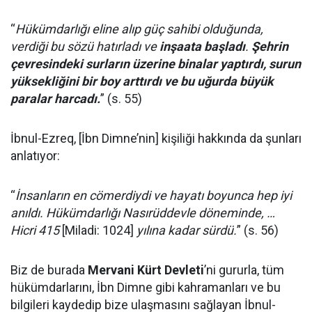
“
Hükümdarlığı eline alıp güç sahibi olduğunda,
verdiği bu sözü hatırladı ve
inşaata başladı
.
Şehrin
çevresindeki surların üzerine binalar yaptırdı, surun
yüksekliğini bir boy arttırdı ve bu uğurda büyük
paralar harcadı.
” (s. 55)
İbnul-Ezreq, [İbn Dimne’nin] kişiliği hakkında da şunları
anlatıyor:
“
İnsanların en cömerdiydi ve hayatı boyunca hep iyi
anıldı. Hükümdarlığı Nasırüddevle döneminde, …
Hicri 415
[Miladi: 1024]
yılına kadar sürdü.
” (s. 56)
Biz de burada
Mervani Kürt Devleti
’ni gururla, tüm
hükümdarlarını, İbn Dimne gibi kahramanları ve bu
bilgileri kaydedip bize ulaşmasını sağlayan İbnul-