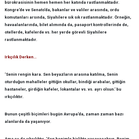
bürokrasisinin hemen hemen her katında rastlanmaktadır.
Kongre’de ve Senato’da, bakanlar ve valiler arasında, ordu
komutanları arsında, Siyahilere sık sık rastlanmaktadır. Örneğin,
havaalanlarında, bilet alımında da, pasaport kontrollerinde de,
otellerde, kafelerde vs. her yerde görevli Siyahilere
rastlanmaktadır.
Irkçılık Derken…
‘Senin rengin kara. Sen beyazların arasına katılma, Senin
oturduğun mahalleler gittiğin okullar, bindiği arabalar, gittiğin
hastaneler, girdiğin kafeler, lokantalar vs. vs. ayrı olsun.’ bu
ırkçılıktır.
Bunun çeşitli biçimleri bugün Avrupa’da, zaman zaman bazı
alanlarda da yaşanıyor.
Ama şu da ırkçılıktır. ‘Sen benimle birlikte yaşayacaksın. Benim