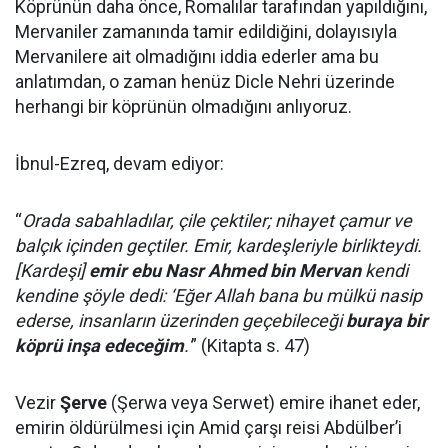
Köprünün daha önce, Romalılar tarafından yapıldığını,
Mervaniler zamanında tamir edildiğini, dolayısıyla
Mervanilere ait olmadığını iddia ederler ama bu
anlatımdan, o zaman henüz Dicle Nehri üzerinde
herhangi bir köprünün olmadığını anlıyoruz.
İbnul-Ezreq, devam ediyor:
“
Orada sabahladılar, çile çektiler; nihayet çamur ve
balçık içinden geçtiler. Emir, kardeşleriyle birlikteydi.
[Kardeşi]
emir ebu Nasr Ahmed bin Mervan
kendi
kendine şöyle dedi: ‘Eğer Allah bana bu mülkü nasip
ederse, insanların üzerinden geçebileceği
buraya bir
köprü inşa edeceğim
.'
” (Kitapta s. 47)
Vezir
Şerve
(Şerwa veya Serwet) emire ihanet eder,
emirin öldürülmesi için Amid çarşı reisi Abdülber’i