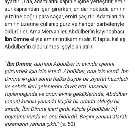
ayartır. O da, adamlarını kapının içine yerleştirir, emir
sur kapısından içeri girerken, en dar noktada, emirin
yüzüne doğru para saçar, emiri şaşırtır. Adamları da
emirin üzerine çullanıp gürz ve hançer darbeleriyle
öldürürler. Ama Mervaniler, Abdülber’in kayınbabası
İbn Dimne
eliyle emirin intikamını alır. Kitapta, kalleş
Abdülber’in öldürülmesi şöyle anlatılır:
“
İbn Dımne
, damadı Abdülber’in evinde işlerini
yürütmek için izin istedi. Abdülber, ona izin verdi. İbn
Dımne iki gün sonra halka büyük bir ziyafet hazırladı
ve şehrin ileri gelenlerini davet etti. İnsanlar
toplandığında ve onun evine geldiklerinde, Abdülber
[onun] kızının yanında küçük bir odada olduğu bir
sırada, İbn Dimne içeri girdi. Kılıçla [Abdülber’in]
boynunu vurdu ve onu öldürdü. Başını yanına alarak
insanların yanına çıktı.
” (s. 53)