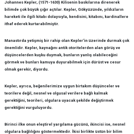
Johannes Kepler, (1571-1630) Kilisenin baskılarına direnerek
bilimde çok büyük çığır açtılar. Kepler, Gökyüzünde, yıldızların
hareketi ile ilgili kitabı dolaysıyla, kendisini, kitabını, kardinallere
ithaf ederek kurtarabilmiştir.
Manastırda yetişmiş bir rahip olan Kepler’in üzerinde durmak çok
önemlidir. Kepler, kaynağını antik otoritelerden alan görüş ve
düşüncelerden kuşku duymak, bunların yanlış olabileceğini
görmek ve bunları kamuya duyurabilmek için dürüst ve cesur
olmak gerekir, diyordu.
Kepler, ayrıca, beğenilerimize uygun birtakım düşünceler ve
teorilere değil, nesnel ve olgusal verilere bağlı kalmak
gerektiğini, teorileri, olgulara uyacak şekilde değiştirmek
gerektiğini vurguluyordu.
Birinci ilke onun eleştirel yargılama gücünü, ikincisi ise, nesnel
olgulara bağlılığını göstermektedir. İkisi birlikte üstün bir bilim