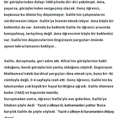
tür görüşlerinden dolayı 1600 yılında diri diri yakılmıştı. Ama,
yaşarsa, görüşlerinden vazgeçmiş olacak. Genç öğrenci,
kuşkusuz bu ölümü hiç düşünmüyor. Galile’nin çalışmalarını
sürdürmesini istiyor. Galile’ye hizmet etmek istiyor. Ama böyle bir
beklentisi de var. Aslında bu beklenti Galile ile öğrenci arasında
konuşulmuş, tartışılmış değil. Ama öğrencinin böyle bir beklentisi
var. Galile’nin düşüncelerinin Engizisyon yargıçları önünde
aynen tekrarlamasını bekliyor…
Galile, duruşmada, geri adım attı. Kilise’nin görüşlerinin haklı
olduğunu, kendi görüşlerinin yanlış olduğunu söyledi. Engizisyon
Mahkemesi’ndeki kardinal yargıçları ikna etmek için, bunu bir-iki
cümleyle değil, 3-4 sayfayla izah etti. Genç öğrenci, Galile’nin bu
tutumundan çok büyük bir hayal kırıklığına uğradı. Galile ölümüne
kadar (1642) ev hapsinde tutuldu.
Duruşmadan sonra, öğrenci Galile’yle eve giderken, Galile’ye
hitaben şöyle dedi:
‘Yazık o ülkeye ki, kahramanları yoktur.’
Buna
karşılık Galile de şöyle söyledi: ‘
Yazık o ülkeye ki karamanlara ihtiyaç
duyar’