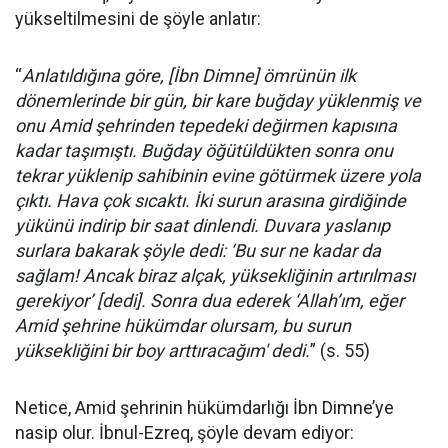
yükseltilmesini de şöyle anlatır:
“
Anlatıldığına göre, [İbn Dimne] ömrünün ilk
dönemlerinde bir gün, bir kare buğday yüklenmiş ve
onu Amid şehrinden tepedeki değirmen kapısına
kadar taşımıştı. Buğday öğütüldükten sonra onu
tekrar yüklenip sahibinin evine götürmek üzere yola
çıktı. Hava çok sıcaktı. İki surun arasına girdiğinde
yükünü indirip bir saat dinlendi. Duvara yaslanıp
surlara bakarak şöyle dedi: ‘Bu sur ne kadar da
sağlam! Ancak biraz alçak, yüksekliğinin artırılması
gerekiyor’ [dedi]. Sonra dua ederek ‘Allah’ım, eğer
Amid şehrine hükümdar olursam, bu surun
yüksekliğini bir boy arttıracağım' dedi.
” (s. 55)
Netice, Amid şehrinin hükümdarlığı İbn Dimne’ye
nasip olur. İbnul-Ezreq, şöyle devam ediyor: