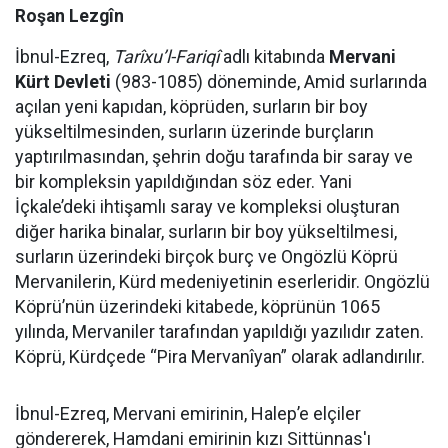
Roşan Lezgîn
İbnul-Ezreq,
Tarîxu’l-Fariqî
adlı kitabında
Mervani
Kürt Devleti
(983-1085) döneminde, Amid surlarında
açılan yeni kapıdan, köprüden, surların bir boy
yükseltilmesinden, surların üzerinde burçların
yaptırılmasından, şehrin doğu tarafında bir saray ve
bir kompleksin yapıldığından söz eder. Yani
İçkale’deki ihtişamlı saray ve kompleksi oluşturan
diğer harika binalar, surların bir boy yükseltilmesi,
surların üzerindeki birçok burç ve Ongözlü Köprü
Mervanilerin, Kürd medeniyetinin eserleridir. Ongözlü
Köprü’nün üzerindeki kitabede, köprünün 1065
yılında, Mervaniler tarafından yapıldığı yazılıdır zaten.
Köprü, Kürdçede “Pira Mervanîyan” olarak adlandırılır.
İbnul-Ezreq, Mervani emirinin, Halep’e elçiler
göndererek, Hamdani emirinin kızı Sittünnas'ı