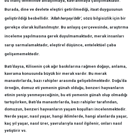
bu inanç temelinde anlaşılmaya, kavranmaya çalışılmaktadır.
Burada, dine ve devlete eleştiri getirilmediği, itaat duygusunun
geliştirildiği besbellidir.
‘Allah herşeyi bilir’
, sözü bilgisizlik için bir
gerekçe olarak kullanılmıştır. Bu anlayış çerçevesinde, araştırma
inceleme yapılmasına gerek duyulmamaktadır, merak insanları
sarıp sarmalamaktadır, eleştirel düşünce, entelektüel çaba
gelişememektedir.
Batı’daysa, Kilisenin çok ağır baskılarına rağmen doğayı, anlama,
kavrama konusunda büyük bir merak vardır. Bu merak
manastırlarda, bazı rahipler arasında gelişebilmektedir. Doğu’da
örneğin, domuz eti yemenin günah olduğu, benzeri hayvanların
etinin yenip yenmeyeceğinin, bu eti yemenin günah olup olmadığı
tartışılırken, Batı’da manastırlarda, bazı rahipler tarafından,
domuzun, benzeri hayvanların yaşam koşulları incelenmektedir.
Nerde yaşar, nasıl yaşar, hangi iklimlerde, hangi alanlarda yaşar,
kaç yıl yaşar, nasıl ürer, yavrularıyla nasıl ilgilenir, onları nasıl
yetiştirir vs.