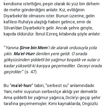
kendisine istettiğini, peşin olarak iki yüz bin dirhem
de mehir gönderdiğini anlatır. Kız, evliliğinin
Diyarbekir’de olmasını ister. Bunun üzerine, gelin
kafilesi Ruha’ya ulaştığı haberi gelince, emir de
Silvan’dan Diyarbekir’e gelir. Ancak şehre girişte,
kapıda öldürülür. İbnul-Ezreq, kitabında şöyle anlatır:
“
Yanına
Şirve bin Mem
’i de alarak ordusuyla yola
çıktı.
Ma’el-Hurr
denilen yere geldi. O sırada
gökyüzünden şiddetli bir yağmur boşaldı ve sular o
kadar yükseldi ki karşıya geçemediler. Geceyi orada
geçirdiler.
” (s. 47)
Bu “
ma’el-hurr
” tabiri, “serbest su” anlamındadır.
Yani, nehir suyunun serbestçe aktığı yer demektir.
Ama şiddetli bir yağmur yağınca, Dicle’yi geçip şehir
tarafına geçememişler. Kimi kaynaklarda, Ongözlü