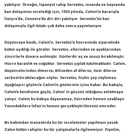
yakılıyor. Örneğin, İspanyol rahip Servetüs, insanda ve hayvanda
kan dolaşımını incelediği için, 1553 yılında, Calvin’in kararıyla
İsviçre’de, Cenevre’de diri diri yakılıyor. Servetüs’ün kan
dolaşımıyla ilgili kitabı çok daha sonra yayımlanıyor.
Düşünceye baskı, Calvin’n, Servetüs’ü hücresinde ziyaretinde
bütün açıklığı ile görülür. Servetüs, ellerinden ve ayaklarından
zincirlerle duvara asılmıştır. Günlerdir aç ve susuz bırakılmıştır.
Hücre karanlık ve soğuktur. Servetüs çıplak tutulmaktadır. Calvin,
düşüncelerinden dönerse, Kiliseden af dilerse, özür dilerse
serbest bırakılacağını söyler. Servetüs, hiçbir şey söylemez.
Aşağılayıcı gözlerle Calvin’in gözlerinin içine bakar. Bu bakışla,
Calvin’e kendisinin güçlü, Calvin’ in güçsüz olduğunu anlatmaya
çalışır. Calvin bu bakışa dayanamaz, hücreden hemen uzaklaşır.
Yanındakilere İnfaz’ın hemen gerçekleştirilmesini emreder.
Bu bakımdan manastırda bu tür incelemeler yapılması yasak.
Zaten bütün rahipler bu tür çalışmalarla ilgilenmiyor. Diyelim,