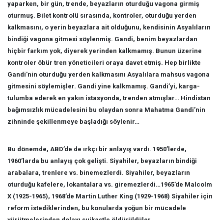
yaparken, bir gün, trende, beyazların oturduğu vagona girmiş
oturmuş. Bilet kontrolü sırasında, kontroler, oturduğu yerden
kalkmasını, o yerin beyazlara ait olduğunu, kendisinin Asyalıların
bindiği vagona gitmesi söylenmiş. Gandi, benim beyazlardan
hiçbir farkım yok, diyerek yerinden kalkmamış. Bunun üzerine
kontroler öbür tren yöneticileri oraya davet etmiş. Hep birlikte
Gandi’nin oturduğu yerden kalkmasını Asyalılara mahsus vagona
gitmesini söylemişler. Gandi yine kalkmamış. Gandi’yi, karga-
tulumba ederek en yakın istasyonda, trenden atmışlar… Hindistan
bağımsızlık mücadelesini bu olaydan sonra Mahatma Gandi’nin
zihninde şekillenmeye başladığı söylenir…
Bu dönemde, ABD’de de ırkçı bir anlayış vardı. 1950’lerde,
1960’larda bu anlayış çok gelişti. Siyahiler, beyazların bindiği
arabalara, trenlere vs. binemezlerdi. Siyahiler, beyazların
oturduğu kafelere, lokantalara vs. giremezlerdi…1965’de Malcolm
X (1925-1965), 1968’de Martin Luther King (1929-1968) Siyahiler için
reform istediklerinden, bu konularda yoğun bir mücadele
yürütmelerinden dolayı suikastle öldürüldüler.