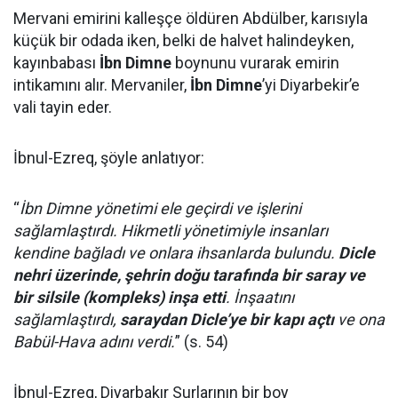
Mervani emirini kalleşçe öldüren Abdülber, karısıyla
küçük bir odada iken, belki de halvet halindeyken,
kayınbabası
İbn Dimne
boynunu vurarak emirin
intikamını alır. Mervaniler,
İbn Dimne
’yi Diyarbekir’e
vali tayin eder.
İbnul-Ezreq, şöyle anlatıyor:
“
İbn Dimne yönetimi ele geçirdi ve işlerini
sağlamlaştırdı. Hikmetli yönetimiyle insanları
kendine bağladı ve onlara ihsanlarda bulundu.
Dicle
nehri üzerinde, şehrin doğu tarafında bir saray ve
bir silsile (kompleks) inşa etti
. İnşaatını
sağlamlaştırdı,
saraydan Dicle’ye bir kapı açtı
ve ona
Babül-Hava adını verdi.
” (s. 54)
İbnul-Ezreq, Diyarbakır Surlarının bir boy