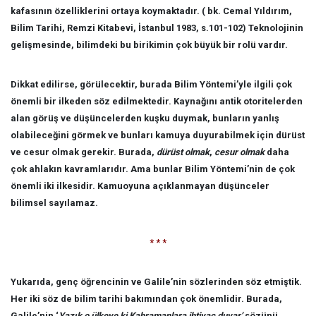
kafasının özelliklerini ortaya koymaktadır. ( bk. Cemal Yıldırım,
Bilim Tarihi, Remzi Kitabevi, İstanbul 1983, s.101-102) Teknolojinin
gelişmesinde, bilimdeki bu birikimin çok büyük bir rolü vardır.
Dikkat edilirse, görülecektir, burada Bilim Yöntemi’yle ilgili çok
önemli bir ilkeden söz edilmektedir. Kaynağını antik otoritelerden
alan görüş ve düşüncelerden kuşku duymak, bunların yanlış
olabileceğini görmek ve bunları kamuya duyurabilmek için dürüst
ve cesur olmak gerekir. Burada,
dürüst olmak
,
cesur olmak
daha
çok ahlakın kavramlarıdır. Ama bunlar Bilim Yöntemi’nin de çok
önemli iki ilkesidir. Kamuoyuna açıklanmayan düşünceler
bilimsel sayılamaz.
* * *
Yukarıda, genç öğrencinin ve Galile’nin sözlerinden söz etmiştik.
Her iki söz de bilim tarihi bakımından çok önemlidir. Burada,
Galile’nin ‘
Yazık o ülkeye ki Kahramanlara ihtiyaç duyar’
sözünü