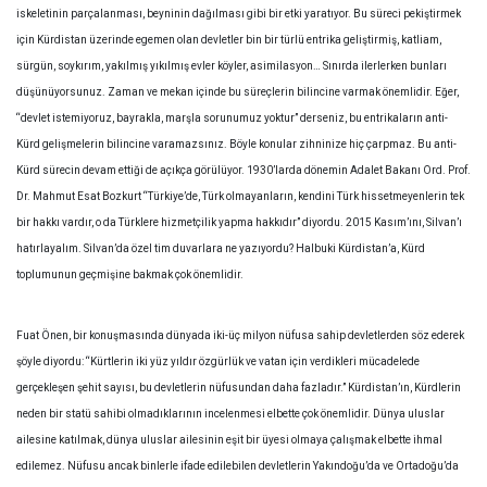
iskeletinin parçalanması, beyninin dağılması gibi bir etki yaratıyor. Bu süreci pekiştirmek
için Kürdistan üzerinde egemen olan devletler bin bir türlü entrika geliştirmiş, katliam,
sürgün, soykırım, yakılmış yıkılmış evler köyler, asimilasyon… Sınırda ilerlerken bunları
düşünüyorsunuz. Zaman ve mekan içinde bu süreçlerin bilincine varmak önemlidir. Eğer,
“devlet istemiyoruz, bayrakla, marşla sorunumuz yoktur” derseniz, bu entrikaların anti-
Kürd gelişmelerin bilincine varamazsınız. Böyle konular zihninize hiç çarpmaz. Bu anti-
Kürd sürecin devam ettiği de açıkça görülüyor. 1930’larda dönemin Adalet Bakanı Ord. Prof.
Dr. Mahmut Esat Bozkurt “Türkiye’de, Türk olmayanların, kendini Türk hissetmeyenlerin tek
bir hakkı vardır, o da Türklere hizmetçilik yapma hakkıdır” diyordu. 2015 Kasım’ını, Silvan’ı
hatırlayalım. Silvan’da özel tim duvarlara ne yazıyordu? Halbuki Kürdistan’a, Kürd
toplumunun geçmişine bakmak çok önemlidir.
Fuat Önen, bir konuşmasında dünyada iki-üç milyon nüfusa sahip devletlerden söz ederek
şöyle diyordu: “Kürtlerin iki yüz yıldır özgürlük ve vatan için verdikleri mücadelede
gerçekleşen şehit sayısı, bu devletlerin nüfusundan daha fazladır.” Kürdistan’ın, Kürdlerin
neden bir statü sahibi olmadıklarının incelenmesi elbette çok önemlidir. Dünya uluslar
ailesine katılmak, dünya uluslar ailesinin eşit bir üyesi olmaya çalışmak elbette ihmal
edilemez. Nüfusu ancak binlerle ifade edilebilen devletlerin Yakındoğu’da ve Ortadoğu’da