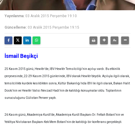
Yayınlanma:
03 Aralık 2015 Perşembe 19:10
Güncelleme:
03 Aralık 2015 Perşembe 19:15
İsmail Beşikçi
25 Kasım 2015 günü, Hewlêr’de, İBV Hewlêr Temsilciliği’nin açılışı vardı. Bu etkinlik
çerçevesinde, 22-29 Kasım 2015 günlerinde, İBV olarak Hewlêr’deydik. Açılışla ilgili olarak,
temsilcilikte kurdele kesildikten sonra, Kültür Bakanlığı’nda İBV ile ilgili olarak, Bakan Halit
Doski’nin ve Hewlêr Valisi Nevzad Hadi’nin de katıldığı konuşmalar oldu. Toplantının
sunuculuğunu Gülistan Perwer yaptı.
26 Kasım günü, Akademiya Kurdî’de, Akademiya Kurdî Başkanı Dr. Fettah Botanî’nin ve
Yekîtiya Nivîskaran Başkanı Kek Mem Botanî’nin de katıldığı bir konferans gerçekleşti.