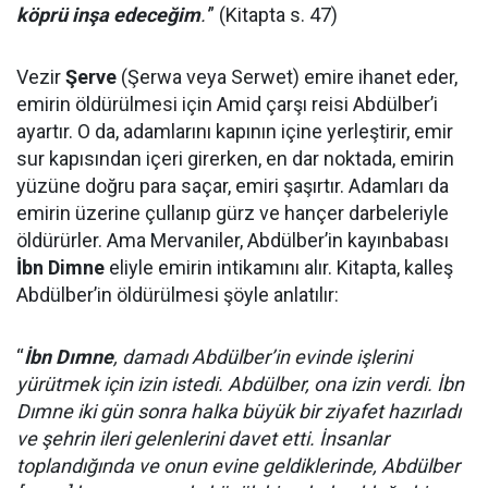
köprü inşa edeceğim
.'
” (Kitapta s. 47)
Vezir
Şerve
(Şerwa veya Serwet) emire ihanet eder,
emirin öldürülmesi için Amid çarşı reisi Abdülber’i
ayartır. O da, adamlarını kapının içine yerleştirir, emir
sur kapısından içeri girerken, en dar noktada, emirin
yüzüne doğru para saçar, emiri şaşırtır. Adamları da
emirin üzerine çullanıp gürz ve hançer darbeleriyle
öldürürler. Ama Mervaniler, Abdülber’in kayınbabası
İbn Dimne
eliyle emirin intikamını alır. Kitapta, kalleş
Abdülber’in öldürülmesi şöyle anlatılır:
“
İbn Dımne
, damadı Abdülber’in evinde işlerini
yürütmek için izin istedi. Abdülber, ona izin verdi. İbn
Dımne iki gün sonra halka büyük bir ziyafet hazırladı
ve şehrin ileri gelenlerini davet etti. İnsanlar
toplandığında ve onun evine geldiklerinde, Abdülber