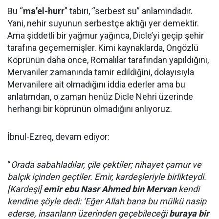
Bu “
ma’el-hurr
” tabiri, “serbest su” anlamındadır.
Yani, nehir suyunun serbestçe aktığı yer demektir.
Ama şiddetli bir yağmur yağınca, Dicle’yi geçip şehir
tarafına geçememişler. Kimi kaynaklarda, Ongözlü
Köprünün daha önce, Romalılar tarafından yapıldığını,
Mervaniler zamanında tamir edildiğini, dolayısıyla
Mervanilere ait olmadığını iddia ederler ama bu
anlatımdan, o zaman henüz Dicle Nehri üzerinde
herhangi bir köprünün olmadığını anlıyoruz.
İbnul-Ezreq, devam ediyor:
“
Orada sabahladılar, çile çektiler; nihayet çamur ve
balçık içinden geçtiler. Emir, kardeşleriyle birlikteydi.
[Kardeşi]
emir ebu Nasr Ahmed bin Mervan
kendi
kendine şöyle dedi: ‘Eğer Allah bana bu mülkü nasip
ederse, insanların üzerinden geçebileceği
buraya bir