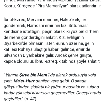
Köprü, Kürdçede “Pira Mervanîyan” olarak adlandırılır.
İbnul-Ezreq, Mervani emirinin, Halep’e elçiler
göndererek, Hamdani emirinin kızı Sittünnas'ı
kendisine istettiğini, peşin olarak iki yüz bin dirhem
de mehir gönderdiğini anlatır. Kız, evliliğinin
Diyarbekir’de olmasını ister. Bunun üzerine, gelin
kafilesi Ruha’ya ulaştığı haberi gelince, emir de
Silvan’dan Diyarbekir’e gelir. Ancak şehre girişte,
kapıda öldürülür. İbnul-Ezreq, kitabında şöyle anlatır:
“
Yanına
Şirve bin Mem
’i de alarak ordusuyla yola
çıktı.
Ma’el-Hurr
denilen yere geldi. O sırada
gökyüzünden şiddetli bir yağmur boşaldı ve sular o
kadar yükseldi ki karşıya geçemediler. Geceyi orada
geçirdiler.
” (s. 47)