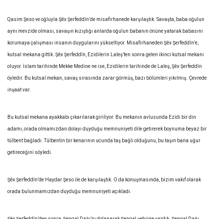
Qasim Şeso ve oğluyla Şêx Şerfeddîn’de misafirhanede karşılaştık. Savaşta, baba oğulun
aynı mevzide olması, savaşın kızıştığı anlarda oğulun babanın önüne yatarak babasını
korumaya çalışması insanın duygularını yükseltiyor. Misafirhaneden Şêx Şerfeddîn’e,
kutsal mekana gittik. Şêx Şerfeddîn, Ezidilerin Laleş’ten sonra gelen ikinci kutsal mekanı
oluyor. İslam tarihinde Mekke Medine ne ise, Ezidilerin tarihinde de Laleş, Şêx Şerfeddîn
öyledir. Bu kutsal mekan, savaş sırasında zarar görmüş, bazı bölümleri yıkılmış. Çevrede
inşaat var.
Bu kutsal mekana ayakkabı çıkarılarak giriliyor. Bu mekanın avlusunda Ezidi bir din
adamı, orada olmamızdan dolayı duyduğu memnuniyeti dile getirerek boynuma beyaz bir
tülbent bağladı. Tülbentin bir kenarının ucunda taş bağlı olduğunu, bu taşın bana uğur
getireceğini söyledi.
Şêx Şerfeddîn’de Haydar Şeso ile de karşılaştık. O da konuşmasında, bizim vakıf olarak
orada bulunmamızdan duyduğu memnuniyeti açıkladı.
Şêx Şerfeddîn’den sonra, Şengal Dağı’nı dolanarak Şengal şehrine vardık. Şengal Dağı,