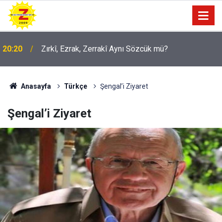
09:56
Ji Zilma Partîzanan Nimûneyeka Piçûk
Anasayfa
Türkçe
Şengal’i Ziyaret
Şengal’i Ziyaret