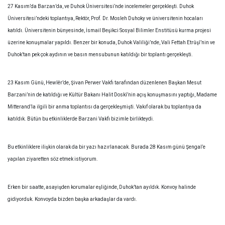
27 Kasım’da Barzan’da, ve Duhok Üniversitesi’nde incelemeler gerçekleşti. Duhok
Üniversitesi’ndeki toplantıya, Rektör, Prof. Dr. Mosleh Duhoky ve üniversitenin hocaları
katıldı. Üniversitenin bünyesinde, İsmail Beşikci Sosyal Bilimler Enstitüsü kurma projesi
üzerine konuşmalar yapıldı. Benzer bir konuda, Duhok Valiliği’nde, Vali Fettah Etrûşî’nin ve
Duhok’tan pek çok aydının ve basın mensubunun katıldığı bir toplantı gerçekleşti.
23 Kasım Günü, Hewlêr’de, Şivan Perwer Vakfı tarafından düzenlenen Başkan Mesut
Barzani’nin de katıldığı ve Kültür Bakanı Halit Doskî’nin açış konuşmasını yaptığı, Madame
Mitterand’la ilgili bir anma toplantısı da gerçekleşmişti. Vakıf olarak bu toplantıya da
katıldık. Bütün bu etkinliklerde Barzani Vakfı bizimle birlikteydi.
Bu etkinliklere ilişkin olarak da bir yazı hazırlanacak. Burada 28 Kasım günü Şengal’e
yapılan ziyaretten söz etmek istiyorum.
Erken bir saatte, asayişden korumalar eşliğinde, Duhok’tan ayıldık. Konvoy halinde
gidiyorduk. Konvoyda bizden başka arkadaşlar da vardı.