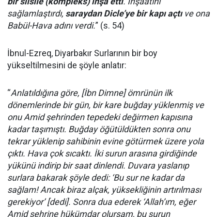
bir silsile (kompleks) inşa etti
. İnşaatını
sağlamlaştırdı,
saraydan Dicle’ye bir kapı açtı
ve ona
Babül-Hava adını verdi.
” (s. 54)
İbnul-Ezreq, Diyarbakır Surlarının bir boy
yükseltilmesini de şöyle anlatır:
“
Anlatıldığına göre, [İbn Dimne] ömrünün ilk
dönemlerinde bir gün, bir kare buğday yüklenmiş ve
onu Amid şehrinden tepedeki değirmen kapısına
kadar taşımıştı. Buğday öğütüldükten sonra onu
tekrar yüklenip sahibinin evine götürmek üzere yola
çıktı. Hava çok sıcaktı. İki surun arasına girdiğinde
yükünü indirip bir saat dinlendi. Duvara yaslanıp
surlara bakarak şöyle dedi: ‘Bu sur ne kadar da
sağlam! Ancak biraz alçak, yüksekliğinin artırılması
gerekiyor’ [dedi]. Sonra dua ederek ‘Allah’ım, eğer
Amid şehrine hükümdar olursam, bu surun