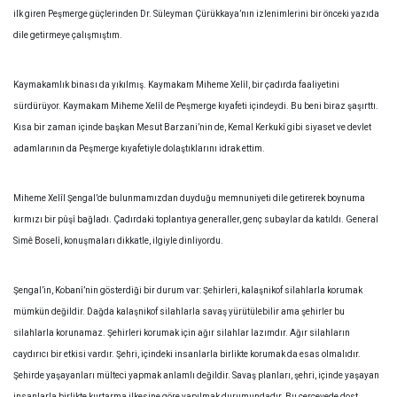
ilk giren Peşmerge güçlerinden Dr. Süleyman Çürükkaya’nın izlenimlerini bir önceki yazıda
dile getirmeye çalışmıştım.
Kaymakamlık binası da yıkılmış. Kaymakam Miheme Xelîl, bir çadırda faaliyetini
sürdürüyor. Kaymakam Miheme Xelîl de Peşmerge kıyafeti içindeydi. Bu beni biraz şaşırttı.
Kısa bir zaman içinde başkan Mesut Barzani’nin de, Kemal Kerkukî gibi siyaset ve devlet
adamlarının da Peşmerge kıyafetiyle dolaştıklarını idrak ettim.
Miheme Xelîl Şengal’de bulunmamızdan duyduğu memnuniyeti dile getirerek boynuma
kırmızı bir pûşî bağladı. Çadırdaki toplantıya generaller, genç subaylar da katıldı. General
Simê Boselî, konuşmaları dikkatle, ilgiyle dinliyordu.
Şengal’in, Kobanî’nin gösterdiği bir durum var: Şehirleri, kalaşnikof silahlarla korumak
mümkün değildir. Dağda kalaşnikof silahlarla savaş yürütülebilir ama şehirler bu
silahlarla korunamaz. Şehirleri korumak için ağır silahlar lazımdır. Ağır silahların
caydırıcı bir etkisi vardır. Şehri, içindeki insanlarla birlikte korumak da esas olmalıdır.
Şehirde yaşayanları mülteci yapmak anlamlı değildir. Savaş planları, şehri, içinde yaşayan
insanlarla birlikte kurtarma ilkesine göre yapılmak durumundadır. Bu çerçevede dost