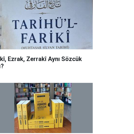
rkî, Ezrak, Zerrakî Aynı Sözcük
?