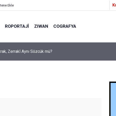
K
itene Ekle
ROPORTAJÎ
ZIWAN
COGRAFYA
a Partîzanan Nimûneyeka Piçûk