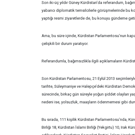
Son iki-üç yıldır Güney Kürdistan’da referandum, bağı
yabancı diplomatik temsilcilerle görüşmelerinde bu ko
yaptığı resmi ziyaretlerde de, bu konuyu gündeme getird
Ama, bu süre içinde, Kürdistan Parlamentosu’nun kapal
çelişkili bir durum yaratıyor.
Referandumla, bağımsızlıkla ilgili açıklamaların Kürdi
Son Kürdistan Parlamentosu, 21 Eylül 2013 seçimleriyle
tarihte, Süleymaniye ve Halepçe’deki Kürdistan Demokra
sürecinde, birkaç gün süreyle yoğun şiddet olayları yaş
nedeni ise, yolsuzluk, maaşların ödenmemesi gibi dur
Bu sırada, 111 kişilik Kürdistan Parlamentosu’nda, Kür
Birliği 18, Kürdistan İslami Birliği (Yekgirtu) 10, Irak 