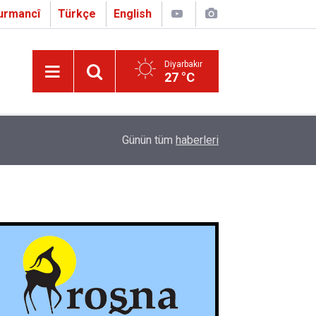
urmancî
Türkçe
English
Diyarbakır
27 °C
16:01
Çapo 3. o Hîrakerde yê Ferhengê Zazakî-Tirkî V
Günün tüm
haberleri