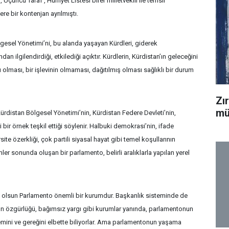
 Üçüncü Taraf , Hürriyet Listesi birer milletvekili ile temsil
ere bir kontenjan ayrılmıştı.
gesel Yönetimi’ni, bu alanda yaşayan Kürdleri, giderek
 ilgilendirdiği, etkilediği açıktır. Kürdlerin, Kürdistan’ın geleceğini
olması, bir işlevinin olmaması, dağıtılmış olması sağlıklı bir durum
Zı
mü
ürdistan Bölgesel Yönetimi’nin, Kürdistan Federe Devleti’nin,
ir örnek teşkil ettiği söylenir. Halbuki demokrasi’nin, ifade
e özerkliği, çok partili siyasal hayat gibi temel koşullarının
ler sonunda oluşan bir parlamento, belirli aralıklarla yapılan yerel
mi olsun Parlamento önemli bir kurumdur. Başkanlık sisteminde de
asın özgürlüğü, bağımsız yargı gibi kurumlar yanında, parlamentonun
mini ve gereğini elbette biliyorlar. Ama parlamentonun yaşama