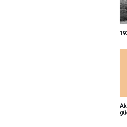
19
Ak
gü