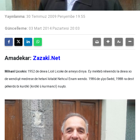
Yayınlanma:
30 Temmuz 2009 Perşembe 19:55
Güncelleme:
03 Mart 2014 Pazartesi 20:03
Amadekar:
Zazakî.Net
Mihanî Licokic
1952 de dewa Licê Licoke de ameyo dinya. Ey mekteb nêwendo la dewa xo
de wendişê medrese de hetanî kitabê Nehcul Enam wendo. 1986 de şîyo Swêd, 1988 ra dest
pêkerdo bi kurdkî (kirdkî û kurmancî) nuşto.