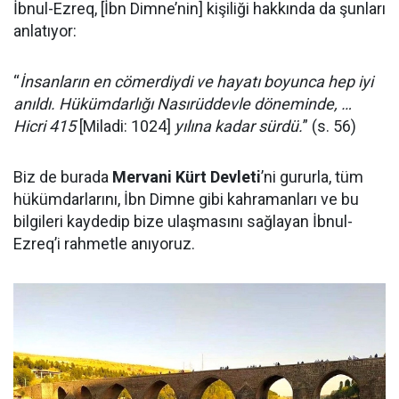
İbnul-Ezreq, [İbn Dimne’nin] kişiliği hakkında da şunları
anlatıyor:
“
İnsanların en cömerdiydi ve hayatı boyunca hep iyi
anıldı. Hükümdarlığı Nasırüddevle döneminde, …
Hicri 415
[Miladi: 1024]
yılına kadar sürdü.
” (s. 56)
Biz de burada
Mervani Kürt Devleti
’ni gururla, tüm
hükümdarlarını, İbn Dimne gibi kahramanları ve bu
bilgileri kaydedip bize ulaşmasını sağlayan İbnul-
Ezreq’i rahmetle anıyoruz.