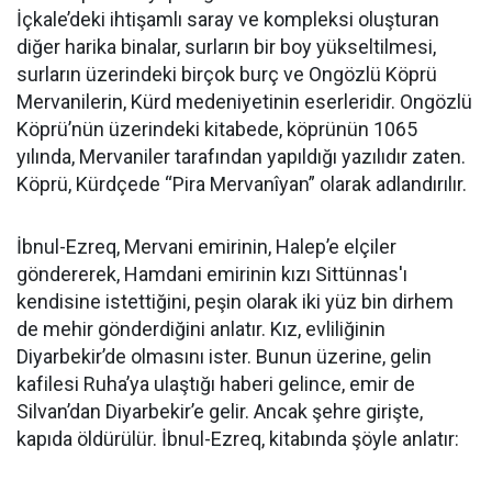
İçkale’deki ihtişamlı saray ve kompleksi oluşturan
diğer harika binalar, surların bir boy yükseltilmesi,
surların üzerindeki birçok burç ve Ongözlü Köprü
Mervanilerin, Kürd medeniyetinin eserleridir. Ongözlü
Köprü’nün üzerindeki kitabede, köprünün 1065
yılında, Mervaniler tarafından yapıldığı yazılıdır zaten.
Köprü, Kürdçede “Pira Mervanîyan” olarak adlandırılır.
İbnul-Ezreq, Mervani emirinin, Halep’e elçiler
göndererek, Hamdani emirinin kızı Sittünnas'ı
kendisine istettiğini, peşin olarak iki yüz bin dirhem
de mehir gönderdiğini anlatır. Kız, evliliğinin
Diyarbekir’de olmasını ister. Bunun üzerine, gelin
kafilesi Ruha’ya ulaştığı haberi gelince, emir de
Silvan’dan Diyarbekir’e gelir. Ancak şehre girişte,
kapıda öldürülür. İbnul-Ezreq, kitabında şöyle anlatır: