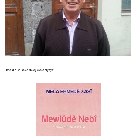
Hetanî nika nê eserê ey weşanîyayê: