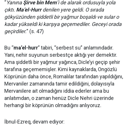
“
Yanına
Şirve bin Mem
’i de alarak ordusuyla yola
çıktı.
Ma’el-Hurr
denilen yere geldi. O sırada
gökyüzünden şiddetli bir yağmur boşaldı ve sular o
kadar yükseldi ki karşıya geçemediler. Geceyi orada
geçirdiler.
” (s. 47)
Bu “
ma’el-hurr
” tabiri, “serbest su” anlamındadır.
Yani, nehir suyunun serbestçe aktığı yer demektir.
Ama şiddetli bir yağmur yağınca, Dicle’yi geçip şehir
tarafına geçememişler. Kimi kaynaklarda, Ongözlü
Köprünün daha önce, Romalılar tarafından yapıldığını,
Mervaniler zamanında tamir edildiğini, dolayısıyla
Mervanilere ait olmadığını iddia ederler ama bu
anlatımdan, o zaman henüz Dicle Nehri üzerinde
herhangi bir köprünün olmadığını anlıyoruz.
İbnul-Ezreq, devam ediyor: