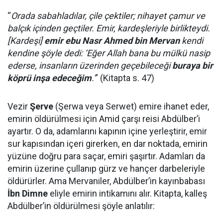
“
Orada sabahladılar, çile çektiler; nihayet çamur ve
balçık içinden geçtiler. Emir, kardeşleriyle birlikteydi.
[Kardeşi]
emir ebu Nasr Ahmed bin Mervan
kendi
kendine şöyle dedi: ‘Eğer Allah bana bu mülkü nasip
ederse, insanların üzerinden geçebileceği
buraya bir
köprü inşa edeceğim
.'
” (Kitapta s. 47)
Vezir
Şerve
(Şerwa veya Serwet) emire ihanet eder,
emirin öldürülmesi için Amid çarşı reisi Abdülber’i
ayartır. O da, adamlarını kapının içine yerleştirir, emir
sur kapısından içeri girerken, en dar noktada, emirin
yüzüne doğru para saçar, emiri şaşırtır. Adamları da
emirin üzerine çullanıp gürz ve hançer darbeleriyle
öldürürler. Ama Mervaniler, Abdülber’in kayınbabası
İbn Dimne
eliyle emirin intikamını alır. Kitapta, kalleş
Abdülber’in öldürülmesi şöyle anlatılır: