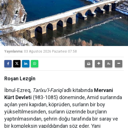
Yayınlanma:
03 Ağustos 2026 Pazartesi 07:58
Roşan Lezgîn
İbnul-Ezreq,
Tarîxu’l-Fariqî
adlı kitabında
Mervani
Kürt Devleti
(983-1085) döneminde, Amid surlarında
açılan yeni kapıdan, köprüden, surların bir boy
yükseltilmesinden, surların üzerinde burçların
yaptırılmasından, şehrin doğu tarafında bir saray ve
bir kompleksin yapıldığından söz eder. Yani