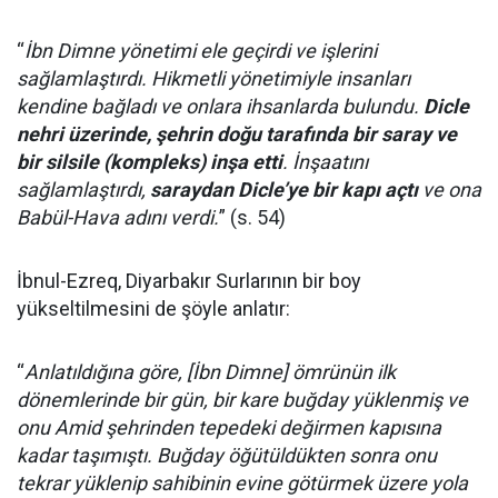
“
İbn Dimne yönetimi ele geçirdi ve işlerini
sağlamlaştırdı. Hikmetli yönetimiyle insanları
kendine bağladı ve onlara ihsanlarda bulundu.
Dicle
nehri üzerinde, şehrin doğu tarafında bir saray ve
bir silsile (kompleks) inşa etti
. İnşaatını
sağlamlaştırdı,
saraydan Dicle’ye bir kapı açtı
ve ona
Babül-Hava adını verdi.
” (s. 54)
İbnul-Ezreq, Diyarbakır Surlarının bir boy
yükseltilmesini de şöyle anlatır:
“
Anlatıldığına göre, [İbn Dimne] ömrünün ilk
dönemlerinde bir gün, bir kare buğday yüklenmiş ve
onu Amid şehrinden tepedeki değirmen kapısına
kadar taşımıştı. Buğday öğütüldükten sonra onu
tekrar yüklenip sahibinin evine götürmek üzere yola