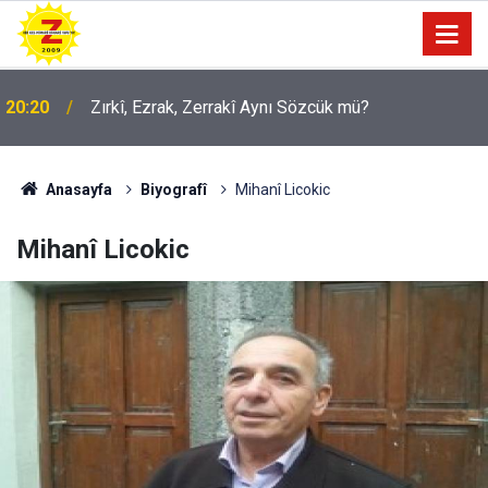
09:56
Ji Zilma Partîzanan Nimûneyeka Piçûk
Anasayfa
Biyografî
Mihanî Licokic
Mihanî Licokic