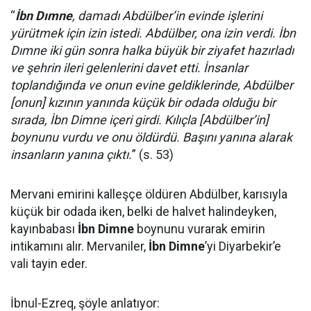
“
İbn Dımne
, damadı Abdülber’in evinde işlerini
yürütmek için izin istedi. Abdülber, ona izin verdi. İbn
Dımne iki gün sonra halka büyük bir ziyafet hazırladı
ve şehrin ileri gelenlerini davet etti. İnsanlar
toplandığında ve onun evine geldiklerinde, Abdülber
[onun] kızının yanında küçük bir odada olduğu bir
sırada, İbn Dimne içeri girdi. Kılıçla [Abdülber’in]
boynunu vurdu ve onu öldürdü. Başını yanına alarak
insanların yanına çıktı.
” (s. 53)
Mervani emirini kalleşçe öldüren Abdülber, karısıyla
küçük bir odada iken, belki de halvet halindeyken,
kayınbabası
İbn Dimne
boynunu vurarak emirin
intikamını alır. Mervaniler,
İbn Dimne
’yi Diyarbekir’e
vali tayin eder.
İbnul-Ezreq, şöyle anlatıyor: