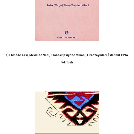
1) Ehmedê Xasî, Mewludê Nebî, Transkrîpsîyonê Mihanî, Fırat Yayınları, Îstanbul 1994,
54 rîpelî