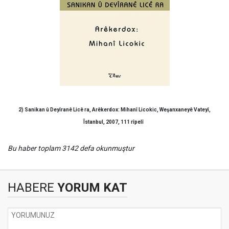
2) Sanikan û Deyîranê Licê ra, Arêkerdox: Mihanî Licokic, Weşanxaneyê Vateyî,
Îstanbul, 2007, 111 rîpelî
Bu haber toplam 3142 defa okunmuştur
HABERE
YORUM KAT