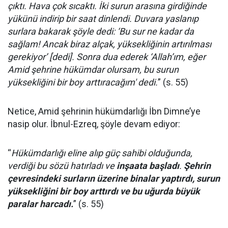
çıktı. Hava çok sıcaktı. İki surun arasına girdiğinde
yükünü indirip bir saat dinlendi. Duvara yaslanıp
surlara bakarak şöyle dedi: ‘Bu sur ne kadar da
sağlam! Ancak biraz alçak, yüksekliğinin artırılması
gerekiyor’ [dedi]. Sonra dua ederek ‘Allah’ım, eğer
Amid şehrine hükümdar olursam, bu surun
yüksekliğini bir boy arttıracağım' dedi.
” (s. 55)
Netice, Amid şehrinin hükümdarlığı İbn Dimne’ye
nasip olur. İbnul-Ezreq, şöyle devam ediyor:
“
Hükümdarlığı eline alıp güç sahibi olduğunda,
verdiği bu sözü hatırladı ve
inşaata başladı
.
Şehrin
çevresindeki surların üzerine binalar yaptırdı, surun
yüksekliğini bir boy arttırdı ve bu uğurda büyük
paralar harcadı.
” (s. 55)