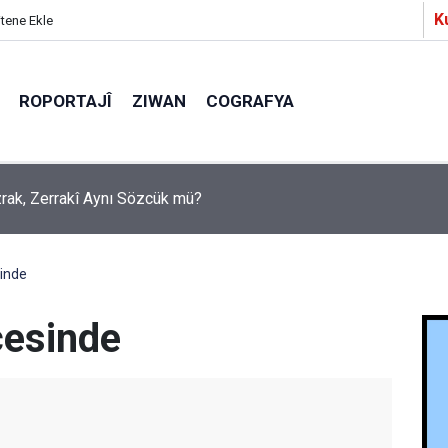
K
itene Ekle
ROPORTAJÎ
ZIWAN
COGRAFYA
Ezrak, Zerrakî Aynı Sözcük mü?
a Partîzanan Nimûneyeka Piçûk
sinde
çesinde