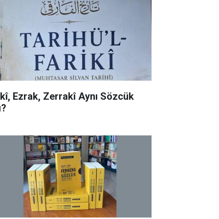
rkî, Ezrak, Zerrakî Aynı Sözcük
?