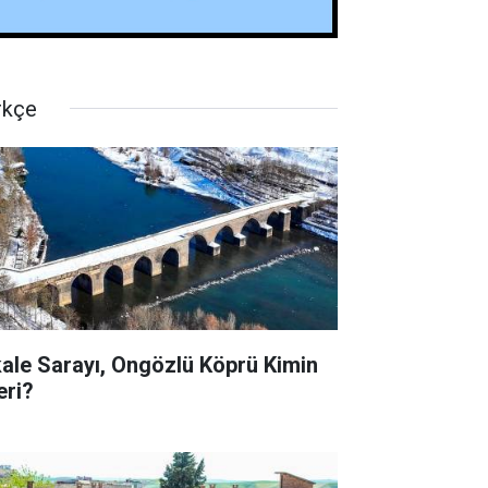
rkçe
kale Sarayı, Ongözlü Köprü Kimin
eri?