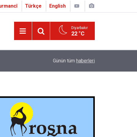
urmancî
Türkçe
English
Diyarbakır
22 °C
16:01
Çapo 3. o Hîrakerde yê Ferhengê Zazakî-Tirkî V
Günün tüm
haberleri