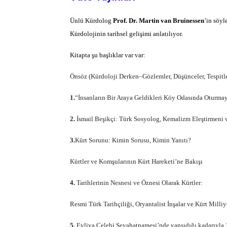
Ünlü Kürdolog
Prof. Dr. Martin van Bruinessen
’in söyl
Kürdolojinin tarihsel gelişimi anlatılıyor.
Kitapta şu başlıklar var var:
Önsöz (Kürdoloji Derken–Gözlemler, Düşünceler, Tespitler
1.
“İnsanların Bir Araya Geldikleri Köy Odasında Oturma
2.
İsmail Beşikçi: Türk Sosyolog, Kemalizm Eleştirmeni
3.
Kürt Sorunu: Kimin Sorusu, Kimin Yanıtı?
Kürtler ve Komşularının Kürt Hareketi’ne Bakışı
4.
Tarihlerinin Nesnesi ve Öznesi Olarak Kürtler:
Resmi Türk Tarihçiliği, Oryantalist İnşalar ve Kürt Mill
5.
Evliya Çelebi Seyahatnamesi’nde yansıdığı kadarıyla 1