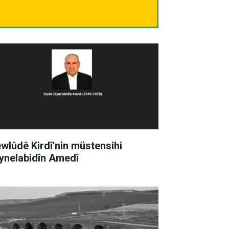
wlûdê Kirdî'nin müstensihi
ynelabidîn Amedî