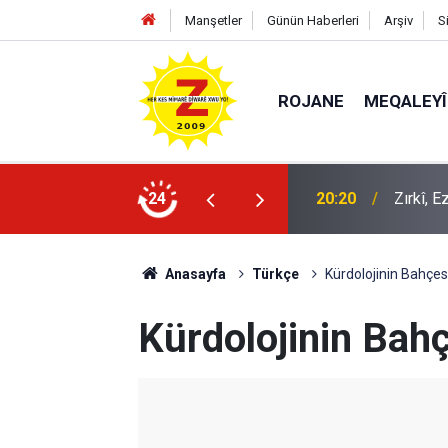
Manşetler
Günün Haberleri
Arşiv
S
ROJANE
MEQALEYÎ
20:20
Zırkî, 
24
09:56
Ji Zilm
Anasayfa
Türkçe
Kürdolojinin Bahçe
Kürdolojinin Bah