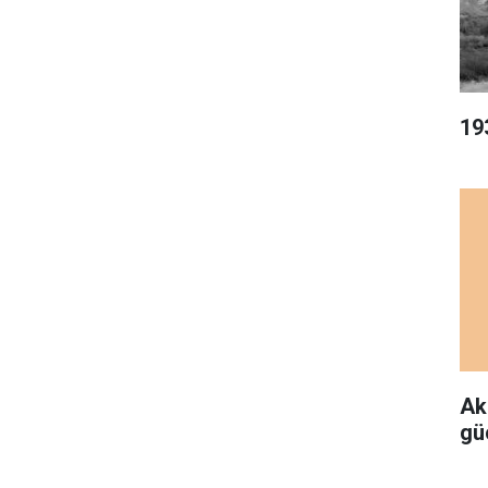
19
Ak
gü