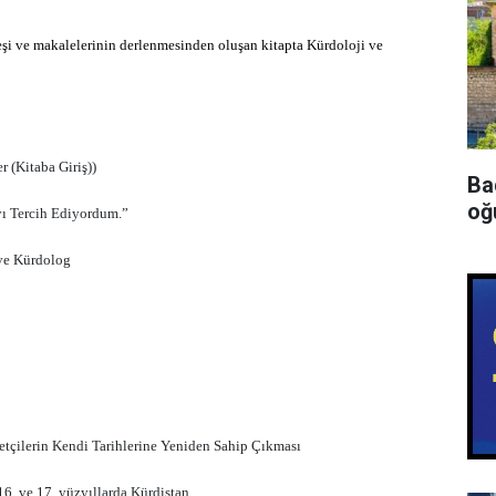
eşi ve makalelerinin derlenmesinden oluşan kitapta Kürdoloji ve
 (Kitaba Giriş))
Ba
oğu
yı Tercih Ediyordum.”
 ve Kürdolog
iyetçilerin Kendi Tarihlerine Yeniden Sahip Çıkması
6. ve 17. yüzyıllarda Kürdistan