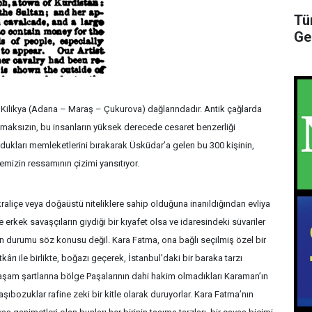
Tü
Ge
r Kilikya (Adana – Maraş – Çukurova) dağlarındadır. Antik çağlarda
lmaksızın, bu insanların yüksek derecede cesaret benzerliği
ldukları memleketlerini bırakarak Üsküdar’a gelen bu 300 kişinin,
emizin ressamının çizimi yansıtıyor.
kraliçe veya doğaüstü niteliklere sahip olduğuna inanıldığından evliya
e erkek savaşçıların giydiği bir kıyafet olsa ve idaresindeki süvariler
n durumu söz konusu değil. Kara Fatma, ona bağlı seçilmiş özel bir
kârı ile birlikte, boğazı geçerek, İstanbul’daki bir baraka tarzı
 yaşam şartlarına bölge Paşalarının dahi hakim olmadıkları Karaman’ın
ıbozuklar rafine zeki bir kitle olarak duruyorlar. Kara Fatma’nın