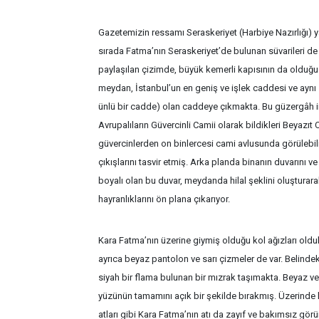
Gazetemizin ressamı Seraskeriyet (Harbiye Nazırlığı) y
sırada Fatma’nın Seraskeriyet’de bulunan süvarileri de 
paylaşılan çizimde, büyük kemerli kapısının da olduğu
meydan, İstanbul’un en geniş ve işlek caddesi ve aynı
ünlü bir cadde) olan caddeye çıkmakta. Bu güzergâh i
Avrupalıların Güvercinli Camii olarak bildikleri Beyazı
güvercinlerden on binlercesi cami avlusunda görülebi
çıkışlarını tasvir etmiş. Arka planda binanın duvarını
boyalı olan bu duvar, meydanda hilal şeklini oluşturar
hayranlıklarını ön plana çıkarıyor.
Kara Fatma’nın üzerine giymiş olduğu kol ağızları old
ayrıca beyaz pantolon ve sarı çizmeler de var. Belindek
siyah bir flama bulunan bir mızrak taşımakta. Beyaz v
yüzünün tamamını açık bir şekilde bırakmış. Üzerinde 
atları gibi Kara Fatma’nın atı da zayıf ve bakımsız gö