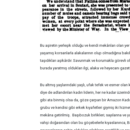
Bu aşiretin yerleşik olduğu ve kendi mekânları olan ye
yaşamış korsanlarla alakalarının olup olmadığına bakı
taşıdıkları aşikârdır. Savunmak ve korumakla görevli o
burada yaratmış oldukları ilgi, alaka ve heyecanı gazet
Bu altmış yaşlarındaki yaşlı, ufak tefek ve esmer olan 
diye de adlandırılan kadın liderin, her ne kadar üzerind
gibi ata binmiş olsa da, göze çarpan bir Amazon Kadı
grubu ve kendisi gibi erkek kıyafetleri giymiş iki hizmet
mekâna getirilmiş. Başıbozuk birlikleri; sayılarına ve
vahşi doğasından olan bu göçebelerle kıyaslanınca, Baş