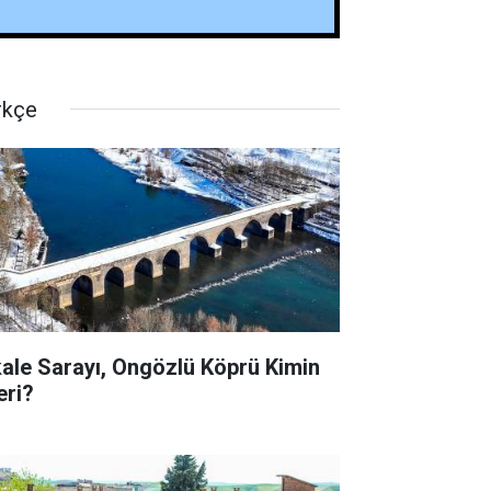
rkçe
kale Sarayı, Ongözlü Köprü Kimin
eri?