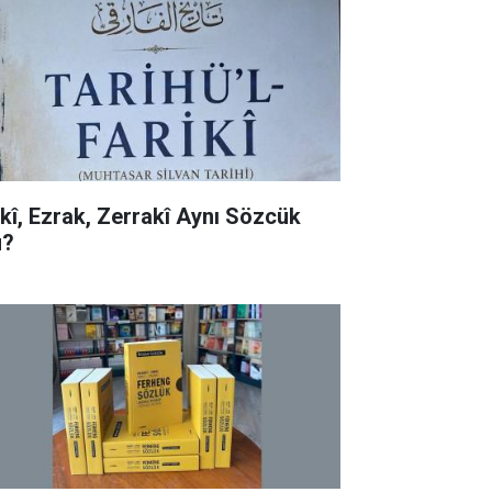
rkî, Ezrak, Zerrakî Aynı Sözcük
?