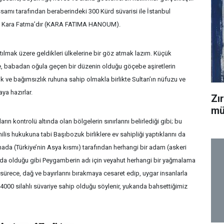
ssamı tarafından beraberindeki 300 Kürd süvarisi ile İstanbul
ilen Kara Fatma’dır (KARA FATIMA HANOUM).
ılmak üzere geldikleri ülkelerine bir göz atmak lazım. Küçük
e, babadan oğula geçen bir düzenin olduğu göçebe aşiretlerin
k ve bağımsızlık ruhuna sahip olmakla birlikte Sultan’ın nüfuzu ve
ya hazırlar.
Zı
mü
rın kontrolü altında olan bölgelerin sınırlarını belirlediği gibi; bu
ilis hukukuna tabi Başıbozuk birliklere ev sahipliği yaptıklarını da
ada (Türkiye’nin Asya kısmı) tarafından herhangi bir adam (askeri
nda olduğu gibi Peygamberin adı için veyahut herhangi bir yağmalama
ürece, dağ ve bayırlarını bırakmaya cesaret edip, uygar insanlarla
4000 silahlı süvariye sahip olduğu söylenir, yukarıda bahsettiğimiz