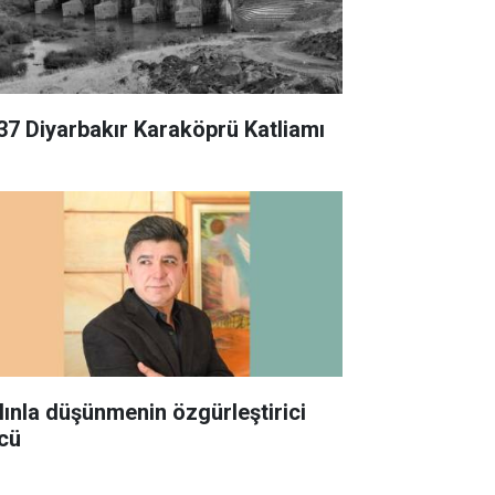
37 Diyarbakır Karaköprü Katliamı
lınla düşünmenin özgürleştirici
cü