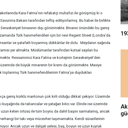
akınlarında Kara Fatma’nın refakatçi muhafızı ile görüşmüş ki o
Savunma Bakanı tarafından teftiş ediliyorlarmış. Bu haber ile birlikte
 Seraskeriyet binasının dışı görünmekte. Binanın önündeki bu geniş
19
 zamanda Türk hanımefendileri için bir nevi Regent Street (Londra’da
nsanlar ve şatafatlı boyanmış dükkânlar ile dolu. Meydanın sağında
t Camisi yer almakta. Müslümanlar tarafından kutsal sayılan bu
lmekte. Ressamımız Kara Fatma ve kortejinin Seraskeriyet’den
 ve üzerinde de büyük minarenin bir kısmı da görünmekte. Maviye
ak toplanmış Türk hanımefendilerinin Fatma’ya duydukları
ukça geniş kürklü mantonun çok kirli olduğu dikkat çekiyor. Üzerinde
i kuşağında da tabancalar ve yatağan kılıcı var. Elinde ise üzerinde
Ak
e uzun keten örtüsü ile tüm boynu da dahil başını sarmalamış, ancak
gü
herhangi bir takı veya mücevher taşımamakta. Kendi süvarilerinin
rünüyor. Ancak uzun ve dalgalı yelesi, baş, boyun ve uzun kuyruk