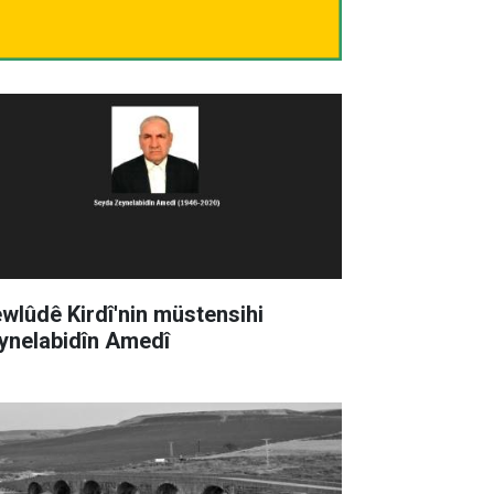
wlûdê Kirdî'nin müstensihi
ynelabidîn Amedî