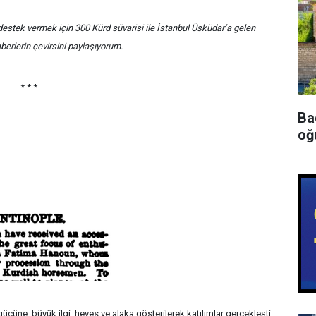
estek vermek için 300 Kürd süvarisi ile İstanbul Üsküdar’a gelen
berlerin çevirsini paylaşıyorum.
* * *
Ba
oğu
gücüne, büyük ilgi, heves ve alaka gösterilerek katılımlar gerçekleşti.