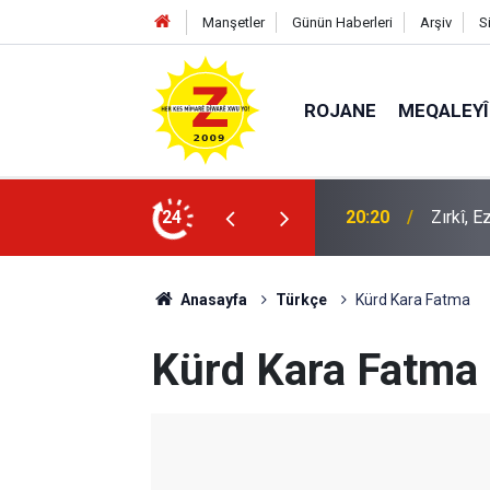
Manşetler
Günün Haberleri
Arşiv
S
ROJANE
MEQALEYÎ
k mü?
24
09:56
Ji Zilm
Anasayfa
Türkçe
Kürd Kara Fatma
Kürd Kara Fatma