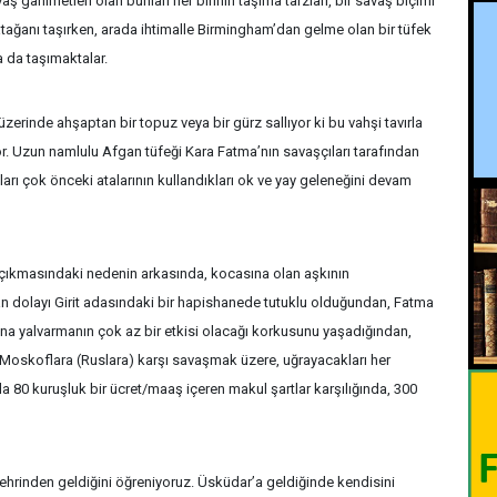
avaş ganimetleri olan bunları her birinin taşıma tarzları, bir savaş biçimi
atağanı taşırken, arada ihtimalle Birmingham’dan gelme olan bir tüfek
 da taşımaktalar.
ın üzerinde ahşaptan bir topuz veya bir gürz sallıyor ki bu vahşi tavırla
yor. Uzun namlulu Afgan tüfeği Kara Fatma’nın savaşçıları tarafından
ları çok önceki atalarının kullandıkları ok ve yay geleneğini devam
e çıkmasındaki nedenin arkasında, kocasına olan aşkının
n dolayı Girit adasındaki bir hapishanede tutuklu olduğundan, Fatma
 ona yalvarmanın çok az bir etkisi olacağı korkusunu yaşadığından,
k; Moskoflara (Ruslara) karşı savaşmak üzere, uğrayacakları her
a 80 kuruşluk bir ücret/maaş içeren makul şartlar karşılığında, 300
şehrinden geldiğini öğreniyoruz. Üsküdar’a geldiğinde kendisini