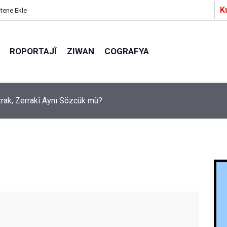
K
itene Ekle
ROPORTAJÎ
ZIWAN
COGRAFYA
a Partîzanan Nimûneyeka Piçûk