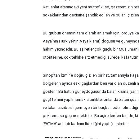
Katılanlar arasındaki yeni müttefik ise, gazetemizin re
sokaklarından geçişine şahitlik edilen ve bu anı çiz
Bu grubun önemini tam olarak anlamak için, orduya kat
Asya’nın (Türkiye’nin Asya kısmı) doğusu ve güneyind
hâkimiyetindedir. Bu aşiretler çok güçlü bir Müslümanlı
otoritesine, çok tehlike arz etmediği sürece, kafa tutma
Sinop’tan İzmir’e doğru çizilen bir hat, tamamıyla Paşala
bölgelerin ayrıca eski çağlardan beri var olan düzenli m
gösterir. Bu hattın güneydoğusunda kalan kısma, yarım
güç) temini yapılmamakla birlikte; onlar da zaten şua
ve talan cazibesi içermeyen bir başka neden olmadığı s
pek temasa geçmemekteler. Bu aşiretlerden biri de, ki 
‘FATMA’ adlı bir kadının liderliğini yaptığı aşirettir.