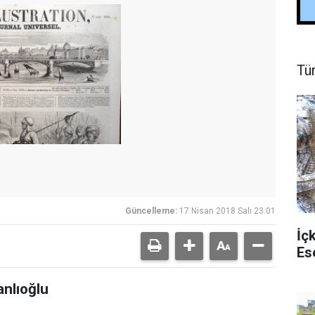
Tü
Güncelleme:
17 Nisan 2018 Salı 23:01
İç
Es
anlıoğlu