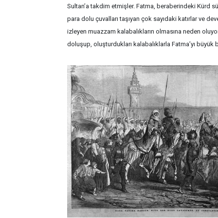
Sultan’a takdim etmişler. Fatma, beraberindeki Kürd süva
para dolu çuvalları taşıyan çok sayıdaki katırlar ve dev
izleyen muazzam kalabalıkların olmasına neden oluyorla
doluşup, oluşturdukları kalabalıklarla Fatma’yı büyük bir i