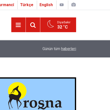
urmancî
Türkçe
English
Diyarbakır
32 °C
16:01
Çapo 3. o Hîrakerde yê Ferhengê Zazakî-Tirkî V
Günün tüm
haberleri