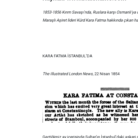
1853-1856 Kırım Savaşı’nda, Ruslara karşı Osmanlı’ya d
Maraşlı Aşiret lideri Kürd Kara Fatma hakkında çıkan ha
KARA FATMA İSTANBUL'DA
The Illustrated London News,
22 Nisan 1854
Geçtiğimiz ay içerisinde Sultan’ın İstanbul’daki askeri 