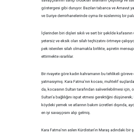
savaşçılarının sahip oldukları silahların çeşitliliği ve s
göstergesi gibi duruyor. Bazıları tabanca ve Arnavut y
ve Suriye demirhanelerinde oyma ile süslenmiş bir pala
İçlerinden biri dişleri sıkılı ve sert bir şekilde kafasın
yetersiz ve eksik olan silah teçhizatını örtmeye çalışı
pek istenilen silah olmamakla birlikte, aşiretin mensup
ettirmekte ısrarlılar.
Bir rivayete göre kadın kahramanın bu tehlikeli görev
yatmasıymış. Kara Fatma’nın kocası, muhtelif suçlarda
da, kocasının Sultan tarafından salıverilebilmesi için,
Sultan’a bağlılığını ispat etmesi gerektiğini düşünere
köydeki yemek ve atlarının bakım ücretleri dışında, ayd
en iyi savaşçısını alıp gelmiş.
Kara Fatma’nın aslen Kürdistan’ın Maraş adındaki bir 