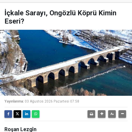
İçkale Sarayı, Ongözlü Köprü Kimin
Eseri?
Yayınlanma:
03 Ağustos 2026 Pazartesi 07:58
Roşan Lezgîn