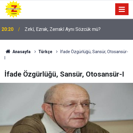
09:56
Ji Zilma Partîzanan Nimûneyeka Piçûk
Anasayfa
Türkçe
İfade Özgürlüğü, Sansür, Otosansür-
I
İfade Özgürlüğü, Sansür, Otosansür-I