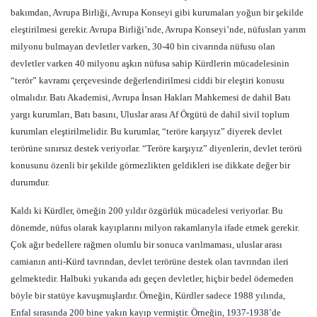
bakımdan, Avrupa Birliği, Avrupa Konseyi gibi kurumaları yoğun bir şekilde
eleştirilmesi gerekir. Avrupa Birliği’nde, Avrupa Konseyi’nde, nüfusları yarım
milyonu bulmayan devletler varken, 30-40 bin civarında nüfusu olan
devletler varken 40 milyonu aşkın nüfusa sahip Kürdlerin mücadelesinin
“terör” kavramı çerçevesinde değerlendirilmesi ciddi bir eleştiri konusu
olmalıdır. Batı Akademisi, Avrupa İnsan Hakları Mahkemesi de dahil Batı
yargı kurumları, Batı basını, Uluslar arası Af Örgütü de dahil sivil toplum
kurumları eleştirilmelidir. Bu kurumlar, “teröre karşıyız” diyerek devlet
terörüne sınırsız destek veriyorlar. “Teröre karşıyız” diyenlerin, devlet terörü
konusunu özenli bir şekilde görmezlikten geldikleri ise dikkate değer bir
durumdur.
Kaldı ki Kürdler, örneğin 200 yıldır özgürlük mücadelesi veriyorlar. Bu
dönemde, nüfus olarak kayıplarını milyon rakamlarıyla ifade etmek gerekir.
Çok ağır bedellere rağmen olumlu bir sonuca varılmaması, uluslar arası
camianın anti-Kürd tavrından, devlet terörüne destek olan tavrından ileri
gelmektedir. Halbuki yukarıda adı geçen devletler, hiçbir bedel ödemeden
böyle bir statüye kavuşmuşlardır. Örneğin, Kürdler sadece 1988 yılında,
Enfal sırasında 200 bine yakın kayıp vermiştir. Örneğin, 1937-1938’de