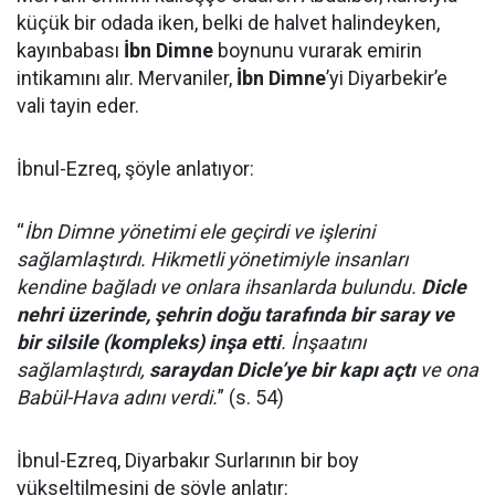
küçük bir odada iken, belki de halvet halindeyken,
kayınbabası
İbn Dimne
boynunu vurarak emirin
intikamını alır. Mervaniler,
İbn Dimne
’yi Diyarbekir’e
vali tayin eder.
İbnul-Ezreq, şöyle anlatıyor:
“
İbn Dimne yönetimi ele geçirdi ve işlerini
sağlamlaştırdı. Hikmetli yönetimiyle insanları
kendine bağladı ve onlara ihsanlarda bulundu.
Dicle
nehri üzerinde, şehrin doğu tarafında bir saray ve
bir silsile (kompleks) inşa etti
. İnşaatını
sağlamlaştırdı,
saraydan Dicle’ye bir kapı açtı
ve ona
Babül-Hava adını verdi.
” (s. 54)
İbnul-Ezreq, Diyarbakır Surlarının bir boy
yükseltilmesini de şöyle anlatır: