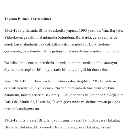
Toplum Bilinci, Tarih bilinci
1962-1963 yıllarında Bitlis’de askerlik yaptım. 1993 yazında, Van, Başkale,
Yüksekova, Şemdinli, alanlarında bulundum. Buralarda, gerek şehirlerde
gerek kırsal alanlarda pek çok kilise kalıntısı gördüm. Bu kiliselerin
çevresinde, bazı harabe haline gelmiş binalarda define arandığını gördüm…
Bu kiliselerin cemaatı nerededir, demek, buralarda neden define aranıyor
diye sormak, toplum bilinciyle, tarih bilinciyle ilgili bir durumdur.
Ama, 1962-1963… ben böyle bir bilinci sahip değildim. “Bu kiliselerin
cemaatı nerededir” diye sormak, “neden buralarda define aranıyor, kim
paralarını, mücevherlerini saklamış…” diye sormak bilincine sahip değildim.
Bitlis’de, Mutki’de, Hizan’da, Tatvan çevresinde vs. define arayan pek çok
insanla karşılaşmıştım.
1962-1963’te Siyasal Bilgiler okumuşum. Siyasal Tarih, Anayasa Hukuku,
Devletler Hukuku, Mukayeseli Devlet İdaresi, Ceza Hukuku, Siyasal