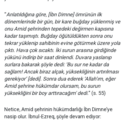
“
Anlatıldığına göre, [İbn Dimne] ömrünün ilk
dönemlerinde bir gün, bir kare buğday yüklenmiş ve
onu Amid şehrinden tepedeki değirmen kapısına
kadar taşımıştı. Buğday öğütüldükten sonra onu
tekrar yüklenip sahibinin evine götürmek üzere yola
çıktı. Hava çok sıcaktı. İki surun arasına girdiğinde
yükünü indirip bir saat dinlendi. Duvara yaslanıp
surlara bakarak şöyle dedi: ‘Bu sur ne kadar da
sağlam! Ancak biraz alçak, yüksekliğinin artırılması
gerekiyor’ [dedi]. Sonra dua ederek ‘Allah’ım, eğer
Amid şehrine hükümdar olursam, bu surun
yüksekliğini bir boy arttıracağım' dedi.
” (s. 55)
Netice, Amid şehrinin hükümdarlığı İbn Dimne’ye
nasip olur. İbnul-Ezreq, şöyle devam ediyor: