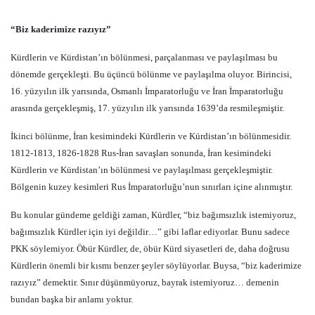
“Biz kaderimize razıyız”
Kürdlerin ve Kürdistan’ın bölünmesi, parçalanması ve paylaşılması bu
dönemde gerçekleşti. Bu üçüncü bölünme ve paylaşılma oluyor. Birincisi,
16. yüzyılın ilk yarısında, Osmanlı İmparatorluğu ve İran İmparatorluğu
arasında gerçekleşmiş, 17. yüzyılın ilk yarısında 1639’da resmileşmiştir.
İkinci bölünme, İran kesimindeki Kürdlerin ve Kürdistan’ın bölünmesidir.
1812-1813, 1826-1828 Rus-İran savaşları sonunda, İran kesimindeki
Kürdlerin ve Kürdistan’ın bölünmesi ve paylaşılması gerçekleşmiştir.
Bölgenin kuzey kesimleri Rus İmparatorluğu’nun sınırları içine alınmıştır.
Bu konular gündeme geldiği zaman, Kürdler, “biz bağımsızlık istemiyoruz,
bağımsızlık Kürdler için iyi değildir…” gibi laflar ediyorlar. Bunu sadece
PKK söylemiyor. Öbür Kürdler, de, öbür Kürd siyasetleri de, daha doğrusu
Kürdlerin önemli bir kısmı benzer şeyler söylüyorlar. Buysa, “biz kaderimize
razıyız” demektir. Sınır düşünmüyoruz, bayrak istemiyoruz… demenin
bundan başka bir anlamı yoktur.