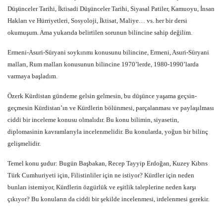
Düşünceler Tarihi, İktisadi Düşünceler Tarihi, Siyasal Patiler, Kamuoyu, İnsan
Hakları ve Hürriyetleri, Sosyoloji, İktisat, Maliye… vs. her bir dersi
okumuşum. Ama yukarıda belirtilen sorunun bilincine sahip değilim.
Ermeni-Asuri-Süryani soykırımı konusunu bilincine, Ermeni, Asuri-Süryani
malları, Rum malları konusunun bilincine 1970’lerde, 1980-1990’larda
varmaya başladım.
Özerk Kürdistan gündeme gelsin gelmesin, bu düşünce yaşama geçsin-
geçmesin Kürdistan’ın ve Kürdlerin bölünmesi, parçalanması ve paylaşılması
ciddi bir inceleme konusu olmalıdır. Bu konu bilimin, siyasetin,
diplomasinin kavramlarıyla incelenmelidir. Bu konularda, yoğun bir bilinç
gelişmelidir.
Temel konu şudur: Bugün Başbakan, Recep Tayyip Erdoğan, Kuzey Kıbrıs
Türk Cumhuriyeti için, Filistinliler için ne istiyor? Kürdler için neden
bunları istemiyor, Kürdlerin özgürlük ve eşitlik taleplerine neden karşı
çıkıyor? Bu konuların da ciddi bir şekilde incelenmesi, irdelenmesi gerekir.