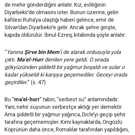
de mehir gönderdiğini anlatır. Kız, evliliğinin
Diyarbekir’de olmasını ister. Bunun üzerine, gelin
kafilesi Ruha’ya ulaştığı haberi gelince, emir de
Silvan’dan Diyarbekir’e gelir. Ancak şehre girişte,
kapıda öldürülür. İbnul-Ezreq, kitabında şöyle anlatır:
“
Yanına
Şirve bin Mem
’i de alarak ordusuyla yola
çıktı.
Ma’el-Hurr
denilen yere geldi. O sırada
gökyüzünden şiddetli bir yağmur boşaldı ve sular o
kadar yükseldi ki karşıya geçemediler. Geceyi orada
geçirdiler.
” (s. 47)
Bu “
ma’el-hurr
” tabiri, “serbest su” anlamındadır.
Yani, nehir suyunun serbestçe aktığı yer demektir.
Ama şiddetli bir yağmur yağınca, Dicle’yi geçip şehir
tarafına geçememişler. Kimi kaynaklarda, Ongözlü
Köprünün daha önce, Romalılar tarafından yapıldığını,