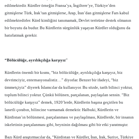
edilmektedir. Kürdler örneğin Fransa’ya, İngiltere’ye, Türkiye’den
gitmişlerse Türk, Irak’tan gitmişlerse, Arap, İran’dan gitmişlerse Fars kabul
edilmektedirler. Kürd kimliğini tanımamak, Devlet terörüne destek olmanın
bir boyutu da budur. Bu Kürdlerin sürgünlük yaşayan Kürdler olduğunu da
hatırlatmak gerekir.
“Bölücülüğe, ayrılıkçılığa karşıyız
”
Kürdlerin önemli bir kısmı, “biz bölücülüğe, ayrılıkçılığa karşıyız, biz
devrimciyiz, enternasyonalistiz…” diyorlar. Benzer bir ifadeyi, “biz
ümmetçiyiz” diyerek İslamcılar da kullanıyor. Bu sözde, tarih bilinci yoktur,
toplum bilinci yoktur. Çünkü bölünen, parçalanan, paylaşılan sensin. “Biz
bölücülüğe karşıyız” demek, 1920’lerde, Kürdlerin başına geçirilen bu
lanetli çorabın, bilincine varmamak demektir. Halbuki, Kürdlerin ve
Kürdistan’ın bölünmesi, parçalanması ve paylaşılması, Kürdlerde, bir insanın
iskeletinin parçalanması gibi, beyninin dağılması gibi bir etki yaratmıştır.
Bazı Kürd araştırmacılar da, “Kürdistan ve Kürdler, İran, Irak, Suriye, Türkiye