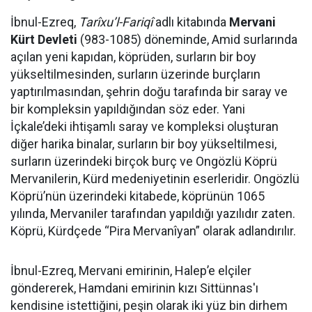
İbnul-Ezreq,
Tarîxu’l-Fariqî
adlı kitabında
Mervani
Kürt Devleti
(983-1085) döneminde, Amid surlarında
açılan yeni kapıdan, köprüden, surların bir boy
yükseltilmesinden, surların üzerinde burçların
yaptırılmasından, şehrin doğu tarafında bir saray ve
bir kompleksin yapıldığından söz eder. Yani
İçkale’deki ihtişamlı saray ve kompleksi oluşturan
diğer harika binalar, surların bir boy yükseltilmesi,
surların üzerindeki birçok burç ve Ongözlü Köprü
Mervanilerin, Kürd medeniyetinin eserleridir. Ongözlü
Köprü’nün üzerindeki kitabede, köprünün 1065
yılında, Mervaniler tarafından yapıldığı yazılıdır zaten.
Köprü, Kürdçede “Pira Mervanîyan” olarak adlandırılır.
İbnul-Ezreq, Mervani emirinin, Halep’e elçiler
göndererek, Hamdani emirinin kızı Sittünnas'ı
kendisine istettiğini, peşin olarak iki yüz bin dirhem