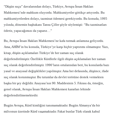
“Düşün suçu” davalarından dolayı, Türkiye, Avrupa İnsan Hakları
Mahkemesi’nde mahkum oluyordu. Mahkumiyetler gittikçe artıyordu. Bu
mahkumiyetlerden dolayı, tazminat ödemesi gerekiyordu. Bu konuda, 1995
yılında, dönemin başbakanı Tansu Çiller şöyle söylemişti: “Bu tazminatları
öderiz, yapacağımızı da yaparız…”
Bu, Avrupa İnsan Hakları Mahkemesi’ne kafa tutmak anlamına geliyordu.
Ama, AHİM’in bu konuda, Türkiye’ye karşı hiçbir yaptırımı olmamıştır. Yazı,
kitap, düşün açıklamaları Türkiye’de her zaman suç olarak
değerlendirilmiştir. Özellikle Kürdlerle ilgili düşün açıklamaları her zaman
suç olarak değerlendirilmiştir. 1990’ların ortalarından beri, bu konularda bazı
yasal ve anayasal değişiklikler yapılmıştır. Ama her defasında, düşünce, ifade
suç olarak korunmuştur. Bu tutumlar da devlet terörüne destek vermekten
başka bir şey değildir. Anayasa’nın 90. Maddesinin 5. Fıkrası da, örneğin,
genel olarak, Avrupa İnsan Hakları Mahkemesi kararları lehinde
değerlendirilmemektedir.
Bugün Avrupa, Kürd kimliğini tanımamaktadır. Bugün Almanya’da bir
milyonun üzerinde Kürd yaşamaktadır. Fakat bunlar Türk olarak kabul