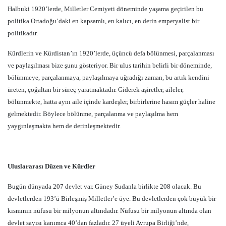
Halbuki 1920’lerde, Milletler Cemiyeti döneminde yaşama geçirilen bu
politika Ortadoğu’daki en kapsamlı, en kalıcı, en derin emperyalist bir
politikadır.
Kürdlerin ve Kürdistan’ın 1920’lerde, üçüncü defa bölünmesi, parçalanması
ve paylaşılması bize şunu gösteriyor. Bir ulus tarihin belirli bir döneminde,
bölünmeye, parçalanmaya, paylaşılmaya uğradığı zaman, bu artık kendini
üreten, çoğaltan bir süreç yaratmaktadır. Giderek aşiretler, aileler,
bölünmekte, hatta aynı aile içinde kardeşler, birbirlerine hasım güçler haline
gelmektedir. Böylece bölünme, parçalanma ve paylaşılma hem
yaygınlaşmakta hem de derinleşmektedir.
Uluslararası Düzen ve Kürdler
Bugün dünyada 207 devlet var. Güney Sudanla birlikte 208 olacak. Bu
devletlerden 193’ü Birleşmiş Milletler’e üye. Bu devletlerden çok büyük bir
kısmının nüfusu bir milyonun altındadır. Nüfusu bir milyonun altında olan
devlet sayısı kanımca 40’dan fazladır. 27 üyeli Avrupa Birliği’nde,