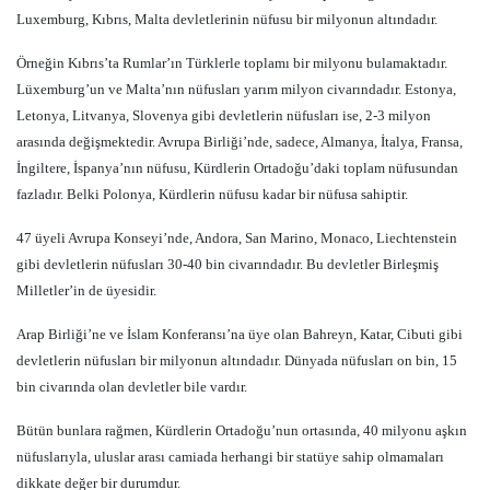
Luxemburg, Kıbrıs, Malta devletlerinin nüfusu bir milyonun altındadır.
Örneğin Kıbrıs’ta Rumlar’ın Türklerle toplamı bir milyonu bulamaktadır.
Lüxemburg’un ve Malta’nın nüfusları yarım milyon civarındadır. Estonya,
Letonya, Litvanya, Slovenya gibi devletlerin nüfusları ise, 2-3 milyon
arasında değişmektedir. Avrupa Birliği’nde, sadece, Almanya, İtalya, Fransa,
İngiltere, İspanya’nın nüfusu, Kürdlerin Ortadoğu’daki toplam nüfusundan
fazladır. Belki Polonya, Kürdlerin nüfusu kadar bir nüfusa sahiptir.
47 üyeli Avrupa Konseyi’nde, Andora, San Marino, Monaco, Liechtenstein
gibi devletlerin nüfusları 30-40 bin civarındadır. Bu devletler Birleşmiş
Milletler’in de üyesidir.
Arap Birliği’ne ve İslam Konferansı’na üye olan Bahreyn, Katar, Cibuti gibi
devletlerin nüfusları bir milyonun altındadır. Dünyada nüfusları on bin, 15
bin civarında olan devletler bile vardır.
Bütün bunlara rağmen, Kürdlerin Ortadoğu’nun ortasında, 40 milyonu aşkın
nüfuslarıyla, uluslar arası camiada herhangi bir statüye sahip olmamaları
dikkate değer bir durumdur.