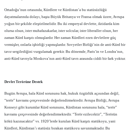
Ortadoğu’nun ortasında, Kürdlere ve Kürdistan’a bu statüsüzlüğü
dayatmalarında dolayı, başta Büyük Britanya ve Fransa olmak üzere, Avrupa
yoğun bir şekilde eleştirilmelidir. Bu iki emperyal devlette, iktidarda kim
olursa olsun, ister muhafazakarlar, ister solcular, ister liberaller olsun, her
zaman Kürd karşıtı olmuşlardır. Her zaman Kürdleri ezen devletlere güç
vermişler, onlarla işbirliği yapmışlardır. Sovyetler Birliği’nin de anti-Kürd bir
tavır sergilediğini vurgulamak gerekir. Bu dönemde, Paris’in ve Londra’nın,
anti-Kürd tavrıyla Moskova’nın anti-Kürd tavrı arasında ciddi bir fark yoktur.
Devlet Terörüne Destek
Bugün Avrupa, hala Kürd sorununu hak, hukuk özgürlük açısından değil,
“terör” kavramı çerçevesinde değerlendirmektedir. Avrupa Birliği, Avrupa
Konseyi gibi kurumlar Kürd sorununu, Kürdistan sorununu hala, “terör”
kavramı çerçevesinde değerlendirmektedir. “Terör ezilecektir”, “Terörün
kökü kazınacaktır” vs. 1920’lerde kurulan Kürd karşıtı statükoyu, yani
Kürdleri, Kürdistan’ı statüsüz bırakan statükoyu savunmaktadır. Bu