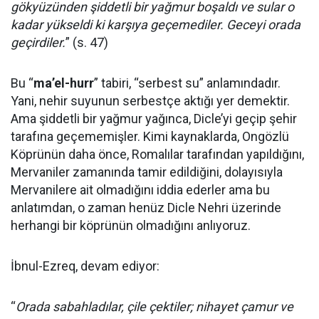
gökyüzünden şiddetli bir yağmur boşaldı ve sular o
kadar yükseldi ki karşıya geçemediler. Geceyi orada
geçirdiler.
” (s. 47)
Bu “
ma’el-hurr
” tabiri, “serbest su” anlamındadır.
Yani, nehir suyunun serbestçe aktığı yer demektir.
Ama şiddetli bir yağmur yağınca, Dicle’yi geçip şehir
tarafına geçememişler. Kimi kaynaklarda, Ongözlü
Köprünün daha önce, Romalılar tarafından yapıldığını,
Mervaniler zamanında tamir edildiğini, dolayısıyla
Mervanilere ait olmadığını iddia ederler ama bu
anlatımdan, o zaman henüz Dicle Nehri üzerinde
herhangi bir köprünün olmadığını anlıyoruz.
İbnul-Ezreq, devam ediyor:
“
Orada sabahladılar, çile çektiler; nihayet çamur ve