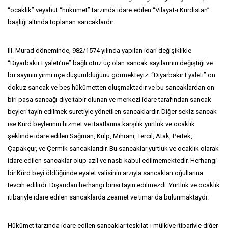
“ocaklık” veyahut “hükümet” tarzında idare edilen “Vilayat-ı Kürdistan”
başlığı altında toplanan sancaklardır.
III. Murad döneminde, 982/1574 yılında yapılan idari değişiklikle
“Diyarbakır Eyaleti’ne” bağlı otuz üç olan sancak sayılarının değiştiği ve
bu sayının yirmi üçe düşürüldüğünü görmekteyiz. “Diyarbakır Eyaleti” on
dokuz sancak ve beş hükümetten oluşmaktadır ve bu sancaklardan on
biri paşa sancağı diye tabir olunan ve merkezi idare tarafından sancak
beyleri tayin edilmek suretiyle yönetilen sancaklardır. Diğer sekiz sancak
ise Kürd beylerinin hizmet ve itaatlarına karşılık yurtluk ve ocaklık
şeklinde idare edilen Sağman, Kulp, Mihrani, Tercil, Atak, Pertek,
Çapakçur, ve Çermik sancaklarıdır. Bu sancaklar yurtluk ve ocaklık olarak
idare edilen sancaklar olup azil ve nasb kabul edilmemektedir. Herhangi
bir Kürd beyi öldüğünde eyalet valisinin arzıyla sancakları oğullarına
tevcih edilirdi. Dışarıdan herhangi birisi tayin edilmezdi. Yurtluk ve ocaklık
itibariyle idare edilen sancaklarda zeamet ve tımar da bulunmaktaydı.
Hükümet tarzında idare edilen sancaklar teşkilat-ı mülkiye itibariyle diğer