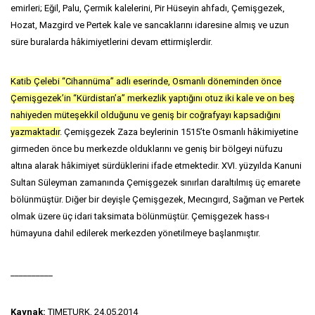
emirleri; Eğil, Palu, Çermik kalelerini, Pir Hüseyin ahfadı, Çemişgezek,
Hozat, Mazgird ve Pertek kale ve sancaklarını idaresine almış ve uzun
süre buralarda hâkimiyetlerini devam ettirmişlerdir.
Katib Çelebi “Cihannüma” adlı eserinde, Osmanlı döneminden önce
Çemişgezek’in “Kürdistan’a” merkezlik yaptığını otuz iki kale ve on beş
nahiyeden müteşekkil olduğunu ve geniş bir coğrafyayı kapsadığını
yazmaktadır
. Çemişgezek Zaza beylerinin 1515’te Osmanlı hâkimiyetine
girmeden önce bu merkezde olduklarını ve geniş bir bölgeyi nüfuzu
altına alarak hâkimiyet sürdüklerini ifade etmektedir. XVI. yüzyılda Kanuni
Sultan Süleyman zamanında Çemişgezek sınırları daraltılmış üç emarete
bölünmüştür. Diğer bir deyişle Çemişgezek, Mecıngırd, Sağman ve Pertek
olmak üzere üç idari taksimata bölünmüştür. Çemişgezek hass-ı
hümayuna dahil edilerek merkezden yönetilmeye başlanmıştır.
__________
Kaynak:
TIMETURK, 24.05.2014