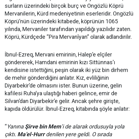
surların üzerindeki birçok burç ve Ongözlü Köprü
Mervanilerin, Kürd medeniyetinin eserleridir. Ongözlü
Köprü’nün üzerindeki kitabede, köprünün 1065
yılında, Mervaniler tarafından yapıldığı yazılıdır zaten.
Köprü, Kürdçede “Pira Mervanîyan” olarak adlandırılır.
İbnul-Ezreq, Mervani emirinin, Halep’e elçiler
göndererek, Hamdani emirinin kızı Sittünnas'ı
kendisine istettiğini, peşin olarak iki yüz bin dirhem
de mehir gönderdiğini anlatır. Kız, evliliğinin
Diyarbekir’de olmasını ister. Bunun üzerine, gelin
kafilesi Ruha’ya ulaştığı haberi gelince, emir de
Silvan’dan Diyarbekir’e gelir. Ancak şehre girişte,
kapıda öldürülür. İbnul-Ezreq, kitabında şöyle anlatır:
“
Yanına
Şirve bin Mem
’i de alarak ordusuyla yola
çıktı.
Ma’el-Hurr
denilen yere geldi. O sırada