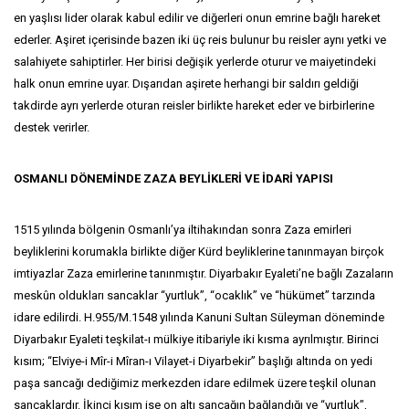
en yaşlısı lider olarak kabul edilir ve diğerleri onun emrine bağlı hareket
ederler. Aşiret içerisinde bazen iki üç reis bulunur bu reisler aynı yetki ve
salahiyete sahiptirler. Her birisi değişik yerlerde oturur ve maiyetindeki
halk onun emrine uyar. Dışarıdan aşirete herhangi bir saldırı geldiği
takdirde ayrı yerlerde oturan reisler birlikte hareket eder ve birbirlerine
destek verirler.
OSMANLI DÖNEMİNDE ZAZA BEYLİKLERİ VE İDARİ YAPISI
1515 yılında bölgenin Osmanlı’ya iltihakından sonra Zaza emirleri
beyliklerini korumakla birlikte diğer Kürd beyliklerine tanınmayan birçok
imtiyazlar Zaza emirlerine tanınmıştır. Diyarbakır Eyaleti’ne bağlı Zazaların
meskûn oldukları sancaklar “yurtluk”, “ocaklık” ve “hükümet” tarzında
idare edilirdi. H.955/M.1548 yılında Kanuni Sultan Süleyman döneminde
Diyarbakır Eyaleti teşkilat-ı mülkiye itibariyle iki kısma ayrılmıştır. Birinci
kısım; “Elviye-i Mîr-i Mîran-ı Vilayet-i Diyarbekir” başlığı altında on yedi
paşa sancağı dediğimiz merkezden idare edilmek üzere teşkil olunan
sancaklardır. İkinci kısım ise on altı sancağın bağlandığı ve “yurtluk”,