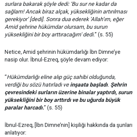
surlara bakarak şöyle dedi: ‘Bu sur ne kadar da
sağlam! Ancak biraz alçak, yüksekliğinin artırılması
gerekiyor’ [dedi]. Sonra dua ederek ‘Allah’ım, eğer
Amid şehrine hükümdar olursam, bu surun
yüksekliğini bir boy arttıracağım' dedi.
” (s. 55)
Netice, Amid şehrinin hükümdarlığı İbn Dimne’ye
nasip olur. İbnul-Ezreq, şöyle devam ediyor:
“
Hükümdarlığı eline alıp güç sahibi olduğunda,
verdiği bu sözü hatırladı ve
inşaata başladı
.
Şehrin
çevresindeki surların üzerine binalar yaptırdı, surun
yüksekliğini bir boy arttırdı ve bu uğurda büyük
paralar harcadı.
” (s. 55)
İbnul-Ezreq, [İbn Dimne’nin] kişiliği hakkında da şunları
anlatıyor: