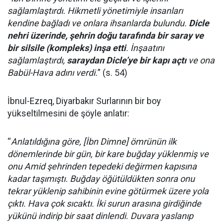
sağlamlaştırdı. Hikmetli yönetimiyle insanları
kendine bağladı ve onlara ihsanlarda bulundu.
Dicle
nehri üzerinde, şehrin doğu tarafında bir saray ve
bir silsile (kompleks) inşa etti
. İnşaatını
sağlamlaştırdı,
saraydan Dicle’ye bir kapı açtı
ve ona
Babül-Hava adını verdi.
” (s. 54)
İbnul-Ezreq, Diyarbakır Surlarının bir boy
yükseltilmesini de şöyle anlatır:
“
Anlatıldığına göre, [İbn Dimne] ömrünün ilk
dönemlerinde bir gün, bir kare buğday yüklenmiş ve
onu Amid şehrinden tepedeki değirmen kapısına
kadar taşımıştı. Buğday öğütüldükten sonra onu
tekrar yüklenip sahibinin evine götürmek üzere yola
çıktı. Hava çok sıcaktı. İki surun arasına girdiğinde
yükünü indirip bir saat dinlendi. Duvara yaslanıp