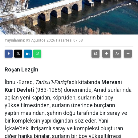
Yayınlanma:
03 Ağustos 2026 Pazartesi 07:58
Roşan Lezgîn
İbnul-Ezreq,
Tarîxu’l-Fariqî
adlı kitabında
Mervani
Kürt Devleti
(983-1085) döneminde, Amid surlarında
açılan yeni kapıdan, köprüden, surların bir boy
yükseltilmesinden, surların üzerinde burçların
yaptırılmasından, şehrin doğu tarafında bir saray ve
bir kompleksin yapıldığından söz eder. Yani
İçkale’deki ihtişamlı saray ve kompleksi oluşturan
diğer harika binalar, surların bir boy yükseltilmesi,