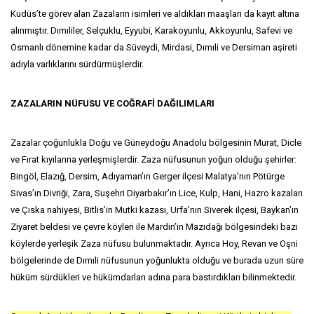
Kudüs’te görev alan Zazaların isimleri ve aldıkları maaşları da kayıt altına
alınmıştır. Dımıliler, Selçuklu, Eyyubi, Karakoyunlu, Akkoyunlu, Safevi ve
Osmanlı dönemine kadar da Süveydi, Mirdasi, Dımıli ve Dersiman aşireti
adıyla varlıklarını sürdürmüşlerdir.
ZAZALARIN NÜFUSU VE COĞRAFİ DAĞILIMLARI
Zazalar çoğunlukla Doğu ve Güneydoğu Anadolu bölgesinin Murat, Dicle
ve Fırat kıyılarına yerleşmişlerdir. Zaza nüfusunun yoğun olduğu şehirler:
Bingöl, Elazığ, Dersim, Adıyaman’ın Gerger ilçesi Malatya’nın Pötürge
Sivas’ın Divriği, Zara, Suşehri Diyarbakır’ın Lice, Kulp, Hani, Hazro kazaları
ve Çıska nahiyesi, Bitlis’in Mutki kazası, Urfa’nın Siverek ilçesi, Baykan’ın
Ziyaret beldesi ve çevre köyleri ile Mardin’in Mazıdağı bölgesindeki bazı
köylerde yerleşik Zaza nüfusu bulunmaktadır. Ayrıca Hoy, Revan ve Oşni
bölgelerinde de Dımıli nüfusunun yoğunlukta olduğu ve burada uzun süre
hüküm sürdükleri ve hükümdarları adına para bastırdıkları bilinmektedir.