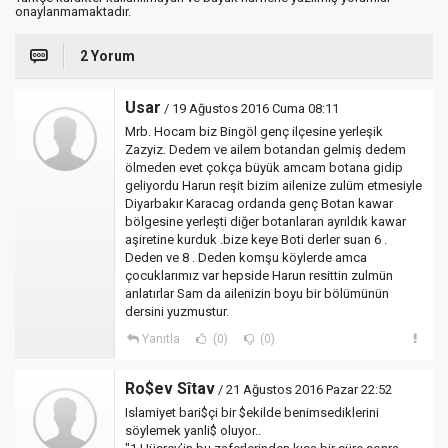
onaylanmamaktadır.
2 Yorum
Usar
/ 19 Ağustos 2016 Cuma 08:11
Mrb. Hocam biz Bingöl genç ilçesine yerleşik
Zazyiz. Dedem ve ailem botandan gelmiş dedem
ölmeden evet çokça büyük amcam botana gidip
geliyordu Harun reşit bizim ailenize zulüm etmesiyle
Diyarbakır Karacag ordanda genç Botan kawar
bölgesine yerleşti diğer botanlaran ayrıldık kawar
aşiretine kurduk .bize keye Boti derler suan 6 .
Deden ve 8 . Deden komşu köylerde amca
çocuklarımız var hepside Harun resittin zulmün
anlatırlar Sam da ailenizin boyu bir bölümünün
dersini yuzmustur.
Yanıtla
(0)
(0)
Ro$ev Sîtav
/ 21 Ağustos 2016 Pazar 22:52
Islamiyet bari$çi bir $ekilde benimsediklerini
söylemek yanli$ oluyor..