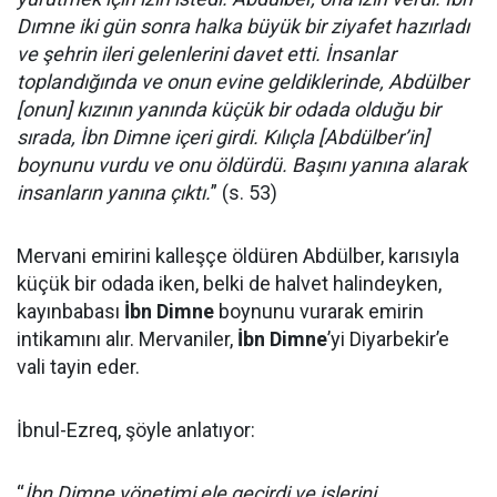
Dımne iki gün sonra halka büyük bir ziyafet hazırladı
ve şehrin ileri gelenlerini davet etti. İnsanlar
toplandığında ve onun evine geldiklerinde, Abdülber
[onun] kızının yanında küçük bir odada olduğu bir
sırada, İbn Dimne içeri girdi. Kılıçla [Abdülber’in]
boynunu vurdu ve onu öldürdü. Başını yanına alarak
insanların yanına çıktı.
” (s. 53)
Mervani emirini kalleşçe öldüren Abdülber, karısıyla
küçük bir odada iken, belki de halvet halindeyken,
kayınbabası
İbn Dimne
boynunu vurarak emirin
intikamını alır. Mervaniler,
İbn Dimne
’yi Diyarbekir’e
vali tayin eder.
İbnul-Ezreq, şöyle anlatıyor:
“
İbn Dimne yönetimi ele geçirdi ve işlerini