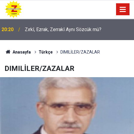
09:56
Ji Zilma Partîzanan Nimûneyeka Piçûk
Anasayfa
Türkçe
DIMILİLER/ZAZALAR
DIMILİLER/ZAZALAR