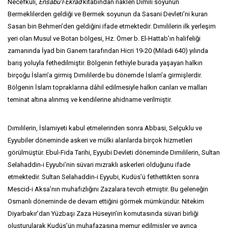
Necefkulî,
Ensabu’l-Ekrad
kitabından naklen Dımıli soyunun
Bermeklilerden geldiği ve Bermek soyunun da Sasani Devleti’ni kuran
Sasan bin Behmen’den geldiğini ifade etmektedir. Dımılilerin ilk yerleşim
yeri olan Musul ve Botan bölgesi, Hz. Ömer b. El-Hattab’ın halifeliği
zamanında İyad bin Ganem tarafından Hicri 19-20 (Miladi 640) yılında
barış yoluyla fethedilmiştir. Bölgenin fethiyle burada yaşayan halkın
birçoğu İslam’a girmiş Dımılilerde bu dönemde İslam’a girmişlerdir.
Bölgenin İslam topraklarına dâhil edilmesiyle halkın canları ve malları
teminat altına alınmış ve kendilerine ahidname verilmiştir.
Dımılilerin, İslamiyeti kabul etmelerinden sonra Abbasi, Selçuklu ve
Eyyubiler döneminde askeri ve mülki alanlarda birçok hizmetleri
görülmüştür. Ebul-Fida Tarihi, Eyyubi Devleti döneminde Dımılilerin, Sultan
Selahaddin-i Eyyubi’nin süvari mızraklı askerleri olduğunu ifade
etmektedir. Sultan Selahaddin-i Eyyubi, Kudüs’ü fethettikten sonra
Mescid-i Aksa’nın muhafızlığını Zazalara tevcih etmiştir. Bu geleneğin
Osmanlı döneminde de devam ettiğini görmek mümkündür. Nitekim
Diyarbakır’dan Yüzbaşı Zaza Hüseyin’in komutasında süvari birliği
oluşturularak Kudüs’ün muhafazasına memur edilmişler ve ayrıca