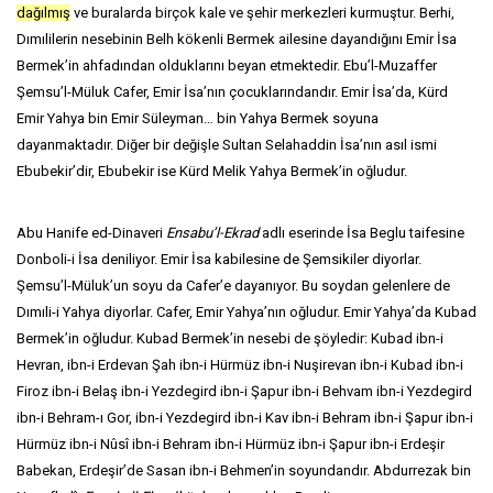
dağılmış
ve buralarda birçok kale ve şehir merkezleri kurmuştur. Berhi,
Dımılilerin nesebinin Belh kökenli Bermek ailesine dayandığını Emir İsa
Bermek’in ahfadından olduklarını beyan etmektedir. Ebu’l-Muzaffer
Şemsu’l-Müluk Cafer, Emir İsa’nın çocuklarındandır. Emir İsa’da, Kürd
Emir Yahya bin Emir Süleyman… bin Yahya Bermek soyuna
dayanmaktadır. Diğer bir değişle Sultan Selahaddin İsa’nın asıl ismi
Ebubekir’dir, Ebubekir ise Kürd Melik Yahya Bermek’in oğludur.
Abu Hanife ed-Dinaveri
Ensabu’l-Ekrad
adlı eserinde İsa Beglu taifesine
Donboli-i İsa deniliyor. Emir İsa kabilesine de Şemsikiler diyorlar.
Şemsu’l-Müluk’un soyu da Cafer’e dayanıyor. Bu soydan gelenlere de
Dımıli-i Yahya diyorlar. Cafer, Emir Yahya’nın oğludur. Emir Yahya’da Kubad
Bermek’in oğludur. Kubad Bermek’in nesebi de şöyledir: Kubad ibn-i
Hevran, ibn-i Erdevan Şah ibn-i Hürmüz ibn-i Nuşirevan ibn-i Kubad ibn-i
Firoz ibn-i Belaş ibn-i Yezdegird ibn-i Şapur ibn-i Behvam ibn-i Yezdegird
ibn-i Behram-ı Gor, ibn-i Yezdegird ibn-i Kav ibn-i Behram ibn-i Şapur ibn-i
Hürmüz ibn-i Nûsî ibn-i Behram ibn-i Hürmüz ibn-i Şapur ibn-i Erdeşir
Babekan, Erdeşir’de Sasan ibn-i Behmen’in soyundandır. Abdurrezak bin