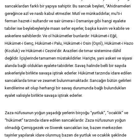
sancaklardan farklı bir yapıya sahiptir. Bu sancak beyleri, “Ahidnameleri
gereğince azl ve nasb kabul etmezler. Mutî ve münkaddırlar, mu’ti-i
ferman hazret-i sultandır ve sair ümera-i Osmaniye gibi hangi eyalete
tabiler ise beylebeyleriyle maan sefer eşerler, başka kavim ve kabile ve
askerlere sahiblerdir. Ve ol hükümetler bunlardır: Hükümet-i Eğil,
Hükümet-i Genç, Hükümet-i Palu, Hükümet-i Osin (Oşnî), Hükümet-i Hazo
(Kozluk) ve Hükümet-i Cezire’dir. Arazileri de tımar sistemine dâhil
değildir. İçişlerinde tamamen müstakildirler. Hariçte, yani askeri ve siyasi
alanda bağlı oldukları eyalete tabidirler. Savaş halinde belli bir sayıda
askerleriyle birlikte savaşa iştirak ederler. Hükümet tarzında idare edilen
sancaklarda tımar ve zeamet bulunmamaktadır. Sancağın bütün gelirleri
kendilerine ait olup herhangi bir savaş durumunda bağlı bulundukları
eyalet valisiyle birlikte savaşa iştirak ederler.
Zaza nüfusunun yoğun yaşadığı yerlerin birçoğu “yurtluk”, “ocaklık” ve
“hükümet” tarzında idare edilen sancaklardır. Zaza nüfusunun yoğun
olmadığı Çemişgezek ve Siverek sancakları ise, bazen merkezden
tayinler yapılarak idare olunmuş bazen de yurtluk ve ocaklık şeklinde