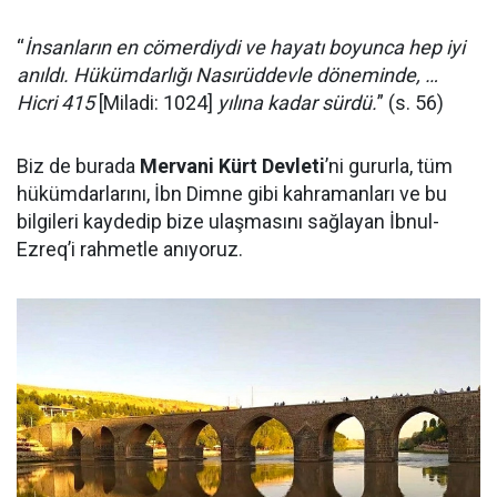
“
İnsanların en cömerdiydi ve hayatı boyunca hep iyi
anıldı. Hükümdarlığı Nasırüddevle döneminde, …
Hicri 415
[Miladi: 1024]
yılına kadar sürdü.
” (s. 56)
Biz de burada
Mervani Kürt Devleti
’ni gururla, tüm
hükümdarlarını, İbn Dimne gibi kahramanları ve bu
bilgileri kaydedip bize ulaşmasını sağlayan İbnul-
Ezreq’i rahmetle anıyoruz.