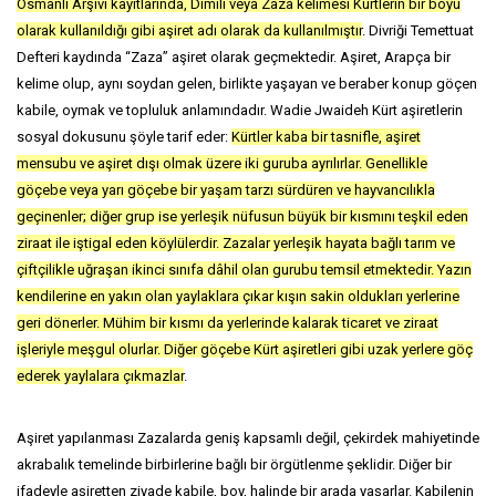
Osmanlı Arşivi kayıtlarında, Dımıli veya Zaza kelimesi Kürtlerin bir boyu
olarak kullanıldığı gibi aşiret adı olarak da kullanılmıştır
. Divriği Temettuat
Defteri kaydında “Zaza” aşiret olarak geçmektedir. Aşiret, Arapça bir
kelime olup, aynı soydan gelen, birlikte yaşayan ve beraber konup göçen
kabile, oymak ve topluluk anlamındadır. Wadie Jwaideh Kürt aşiretlerin
sosyal dokusunu şöyle tarif eder:
Kürtler kaba bir tasnifle, aşiret
mensubu ve aşiret dışı olmak üzere iki guruba ayrılırlar. Genellikle
göçebe veya yarı göçebe bir yaşam tarzı sürdüren ve hayvancılıkla
geçinenler; diğer grup ise yerleşik nüfusun büyük bir kısmını teşkil eden
ziraat ile iştigal eden köylülerdir. Zazalar yerleşik hayata bağlı tarım ve
çiftçilikle uğraşan ikinci sınıfa dâhil olan gurubu temsil etmektedir. Yazın
kendilerine en yakın olan yaylaklara çıkar kışın sakin oldukları yerlerine
geri dönerler. Mühim bir kısmı da yerlerinde kalarak ticaret ve ziraat
işleriyle meşgul olurlar. Diğer göçebe Kürt aşiretleri gibi uzak yerlere göç
ederek yaylalara çıkmazlar
.
Aşiret yapılanması Zazalarda geniş kapsamlı değil, çekirdek mahiyetinde
akrabalık temelinde birbirlerine bağlı bir örgütlenme şeklidir. Diğer bir
ifadeyle aşiretten ziyade kabile, boy, halinde bir arada yaşarlar. Kabilenin