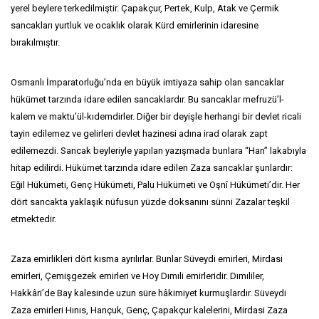
yerel beylere terkedilmiştir. Çapakçur, Pertek, Kulp, Atak ve Çermik
sancakları yurtluk ve ocaklık olarak Kürd emirlerinin idaresine
bırakılmıştır.
Osmanlı İmparatorluğu’nda en büyük imtiyaza sahip olan sancaklar
hükümet tarzında idare edilen sancaklardır. Bu sancaklar mefruzü’l-
kalem ve maktu’ül-kıdemdirler. Diğer bir deyişle herhangi bir devlet ricali
tayin edilemez ve gelirleri devlet hazinesi adına irad olarak zapt
edilemezdi. Sancak beyleriyle yapılan yazışmada bunlara “Han” lakabıyla
hitap edilirdi. Hükümet tarzında idare edilen Zaza sancaklar şunlardır:
Eğil Hükümeti, Genç Hükümeti, Palu Hükümeti ve Oşnî Hükümeti’dir. Her
dört sancakta yaklaşık nüfusun yüzde doksanını sünni Zazalar teşkil
etmektedir.
Zaza emirlikleri dört kısma ayrılırlar. Bunlar Süveydi emirleri, Mirdasi
emirleri, Çemişgezek emirleri ve Hoy Dımıli emirleridir. Dımıliler,
Hakkâri’de Bay kalesinde uzun süre hâkimiyet kurmuşlardır. Süveydi
Zaza emirleri Hınıs, Hançuk, Genç, Çapakçur kalelerini, Mirdasi Zaza