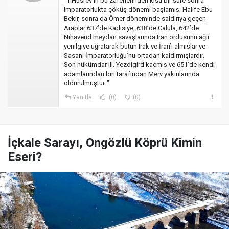
"1.Hüsrev’in bu zaferlerinden kısa bir süre sonra
imparatorlukta çöküş dönemi başlamış; Halife Ebu
Bekir, sonra da Ömer döneminde saldırıya geçen
Araplar 637’de Kadisiye, 638’de Calula, 642’de
Nihavend meydan savaşlarında Iran ordusunu ağır
yenilgiye uğratarak bütün Irak ve İran’ı almışlar ve
Sasani İmparatorluğu’nu ortadan kaldırmışlardır.
Son hükümdar III. Yezdigird kaçmış ve 651’de kendi
adamlarından biri tarafından Merv yakınlarında
öldürülmüştür.."
Yanıtla
(0)
(0)
İçkale Sarayı, Ongözlü Köprü Kimin
Eseri?