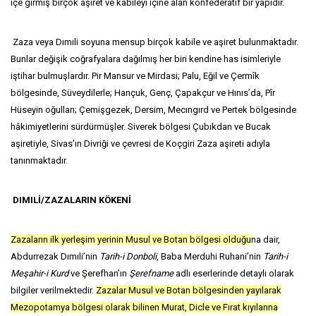
içe girmiş birçok aşiret ve kabileyi içine alan konfederatif bir yapıdır.
Zaza veya Dımıli soyuna mensup birçok kabile ve aşiret bulunmaktadır.
Bunlar değişik coğrafyalara dağılmış her biri kendine has isimleriyle
iştihar bulmuşlardır. Pir Mansur ve Mirdasi; Palu, Eğil ve Çermîk
bölgesinde, Süveydilerle; Hançuk, Genç, Çapakçur ve Hınıs’da, Pîr
Hüseyin oğulları; Çemişgezek, Dersim, Mecıngırd ve Pertek bölgesinde
hâkimiyetlerini sürdürmüşler. Siverek bölgesi Çubıkdan ve Bucak
aşiretiyle, Sivas’ın Divriği ve çevresi de Koçgiri Zaza aşireti adıyla
tanınmaktadır.
DIMILİ/ZAZALARIN KÖKENİ
Zazaların ilk yerleşim yerinin Musul ve Botan bölgesi olduğu
na dair,
Abdurrezak Dımıli’nin
Tarih-i Donboli
, Baba Merduhi Ruhani’nin
Tarih-i
Meşahir-i Kurd
ve Şerefhan’ın
Şerefname
adlı eserlerinde detaylı olarak
bilgiler verilmektedir.
Zazalar Musul ve Botan bölgesinden yayılarak
Mezopotamya bölgesi olarak bilinen Murat, Dicle ve Fırat kıyılarına