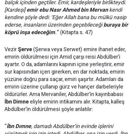
balçık içinden geçtiler. Emir, kardeşleriyle birlikteydi.
[Kardeşi]
emir ebu Nasr Ahmed bin Mervan
kendi
kendine şöyle dedi: ‘Eğer Allah bana bu mülkü nasip
ederse, insanların üzerinden geçebileceği
buraya bir
köprü inşa edeceğim
.'
” (Kitapta s. 47)
Vezir
Şerve
(Şerwa veya Serwet) emire ihanet eder,
emirin öldürülmesi için Amid çarşı reisi Abdülber’i
ayartır. O da, adamlarını kapının içine yerleştirir, emir
sur kapısından içeri girerken, en dar noktada, emirin
yüzüne doğru para saçar, emiri şaşırtır. Adamları da
emirin üzerine çullanıp gürz ve hançer darbeleriyle
öldürürler. Ama Mervaniler, Abdülber’in kayınbabası
İbn Dimne
eliyle emirin intikamını alır. Kitapta, kalleş
Abdülber’in öldürülmesi şöyle anlatılır:
“
İbn Dımne
, damadı Abdülber’in evinde işlerini
yürütmek için izin istedi. Abdülber, ona izin verdi. İbn