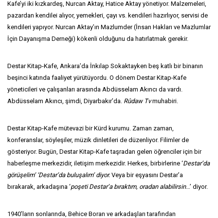
Kafe’yi iki kızkardeş, Nurcan Aktay, Hatice Aktay yönetiyor. Malzemeleri,
pazardan kendilei alıyor, yemekleri, çayı vs. kendileri hazırlıyor, servisi de
kendileri yapıyor. Nurcan Aktay’ın Mazlumder (İnsan Hakları ve Mazlumlar
İçin Dayanışma Derneği) kökenli olduğunu da hatırlatmak gerekir.
Destar Kitap-Kafe, Ankara’da İnkılap Sokaktayken beş katlı bir binanın
beşinci katında faaliyet yürütüyordu. O dönem Destar Kitap-Kafe
yöneticileri ve çalışanları arasında Abdüsselam Akıncı da vardı.
Abdüsselam Akıncı, şimdi, Diyarbakır’da.
Rûdaw Tv
muhabiri.
Destar Kitap-Kafe mütevazi bir Kürd kurumu. Zaman zaman,
konferanslar, söyleşiler, müzik dinletileri de düzenliyor. Filimler de
gösteriyor. Bugün, Destar Kitap-Kafe taşradan gelen öğrenciler için bir
haberleşme merkezidir, iletişim merkezidir. Herkes, birbirlerine ‘
Destar’da
görüşelim’ ‘Destar’da buluşalım’ diyor.
Veya bir eşyasını Destar’a
bırakarak, arkadaşına ‘
poşeti Destar’a bıraktım, oradan alabilirsin
…’ diyor.
1940’ların sonlarında, Behice Boran ve arkadaşları tarafından