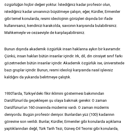
özgürlüğün hiçbir değeri yoktur. İstediğiniz kadar profesör olun,
istediğiniz kadar unvanınızı büyütmeye çalışın, eğer, Kürdler, Ermeniler
gibi temel konularda, resmi ideolojinin görüşleri dışında bir ifade
kullanırsanız, kendinizi karakolda, savcının karşısında bulabilirsiniz.
Mahkemeyle ve cezaeviyle de karşılaşabilirsiniz.
Bunun dışında akademik özgürlük insan haklarına aykırı bir kavramdır.
Çünkü, insan hakları bütün insanlar içindir. Irk, dil, din cinsiyet sınıf farkı
gözetmeden bütün insanlar içindir. Akademik özgürlük ise, üniversitede
bazı gruplar içindir. Bunun, resmi ideoloji karşısında nasıl işlevsiz
kaldığını da yukarıda belirtmeye çalıştık.
1930’larda, Türkiye’deki fikir iklimini göstermesi bakımından
Darülfünun’da geçekleşen şu olaya bakmak gerekir. O zaman
Darülfünun’un 160 civarında müderrisi vardı. O zaman müderris
deniyordu. Bugün profesör deniyor. Bunlardan yüz (100) kadarının
görevine son verildi. Bunlar, Kürdler, Ermeniler gibi konularda açıklama
yaptıklarından değil, Türk Tarih Tezi, Güneş-Dil Teorisi gibi konularda,