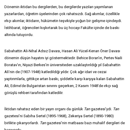
Dönemin iktidarı bu dergilerden, bu dergilerde yazıları yayımlanan
yazarlardan, öğretim üyelerinden çok rahatsızdı. Sağ akımlar, özellikle
ırkçı akımlar, iktidarın, hükümetin teşvikiyle yoğun bir gelişme içindeydi.
İstihbarat, öğrencileri kışkırtarak bu üç hocayı Fakülte içinde de baskı
altında tutuyordu.
Sabahattin Ali-Nihal Adsız Davası, Hasan Ali Yücel-Kenan Öner Davası
dönemin düşün hayatını iyi göstermektedir. Behice Boran’ın, Pertev Naili
Boratav’ın, Niyazi Berkes’in üniversiteden uzaklaştırıldığı yıl Sabahattin
Ali’nin de (1907-1948) katledildiği yıldır. Çok ağır idari ve cezai
yaptırımlarla, gittikçe artan baskı, şiddetle karşı karşıya kalan Sabahattin
Ali, Edirne’de Bulgaristan sınırını geçerken, 2 Kasım 1948’de ırkçı sağ
görüşlü rehberi tarafından katledilir.
İktidarı rahatsız eden bir yayın organı da günlük
Tan
gazetesi’ydi.
Tan
gazetesi’ni Sabiha Sertel (1895-1968), Zekeriya Sertel (1890-1980)
birlikte çıkarıyorlardı.
Tan
gazetesi’nin matbaası bazı muhalif dergileri de
basıyordu.