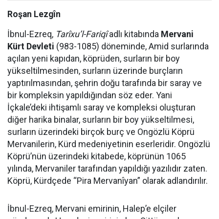
Roşan Lezgîn
İbnul-Ezreq,
Tarîxu’l-Fariqî
adlı kitabında
Mervani
Kürt Devleti
(983-1085) döneminde, Amid surlarında
açılan yeni kapıdan, köprüden, surların bir boy
yükseltilmesinden, surların üzerinde burçların
yaptırılmasından, şehrin doğu tarafında bir saray ve
bir kompleksin yapıldığından söz eder. Yani
İçkale’deki ihtişamlı saray ve kompleksi oluşturan
diğer harika binalar, surların bir boy yükseltilmesi,
surların üzerindeki birçok burç ve Ongözlü Köprü
Mervanilerin, Kürd medeniyetinin eserleridir. Ongözlü
Köprü’nün üzerindeki kitabede, köprünün 1065
yılında, Mervaniler tarafından yapıldığı yazılıdır zaten.
Köprü, Kürdçede “Pira Mervanîyan” olarak adlandırılır.
İbnul-Ezreq, Mervani emirinin, Halep’e elçiler