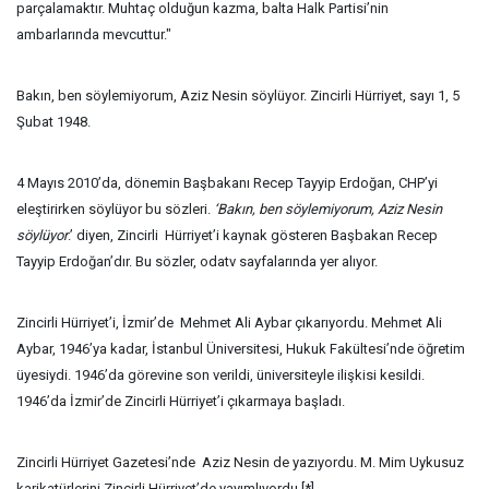
parçalamaktır. Muhtaç olduğun kazma, balta Halk Partisi’nin
ambarlarında mevcuttur."
Bakın, ben söylemiyorum, Aziz Nesin söylüyor. Zincirli Hürriyet, sayı 1, 5
Şubat 1948.
4 Mayıs 2010’da, dönemin Başbakanı Recep Tayyip Erdoğan, CHP’yi
eleştirirken söylüyor bu sözleri.
‘Bakın, ben söylemiyorum, Aziz Nesin
söylüyor
.’ diyen, Zincirli Hürriyet’i kaynak gösteren Başbakan Recep
Tayyip Erdoğan’dır. Bu sözler, odatv sayfalarında yer alıyor.
Zincirli Hürriyet’i, İzmir’de Mehmet Ali Aybar çıkarıyordu. Mehmet Ali
Aybar, 1946’ya kadar, İstanbul Üniversitesi, Hukuk Fakültesi’nde öğretim
üyesiydi. 1946’da görevine son verildi, üniversiteyle ilişkisi kesildi.
1946’da İzmir’de Zincirli Hürriyet’i çıkarmaya başladı.
Zincirli Hürriyet Gazetesi’nde Aziz Nesin de yazıyordu. M. Mim Uykusuz
karikatürlerini Zincirli Hürriyet’de yayımlıyordu.[*]