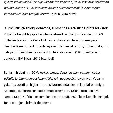
için de kullanılabilir) ‘Sanığa iddianame verilmez’, ‘duruşmalarda tercüman
bulundurulmaz’ ‘Duruşmalarda avukat bulundurulmaz’ ‘Mahkemenin
kararları kesindir, temyizi yoktur…’
gibi hükümler var.
Bu kanunun çıkarıldığı dönemde, TBMM’nde 60 civarında profesör vardır.
Yukarıda belirtildiği gibi tayinle milletvekili yapılan profesörler… Bu 60
milletvekili arasında Ceza Hukuku profesörleri de vardır. Anayasa
Hukuku, Kamu Hukuku, Tarih, siyaset bilimleri, ekonomi, mühendislik, tıp,
ilahiyat profesörleri de vardır. (bk. Tunceli Kanunu (1935) ve Dersim
Jenosidi, İBV, Nisan 2016 İstanbul)
Bunların hiçbirinin, ‘
böyle hukuk olmaz. Ceza yasaları, yasanın kabul
edildiği tarihten sonra işlenen fiiller için geçerledir
…’ diyemiyor. Yasanın
yukarıda belirtilen hiçbir maddesi konusunda eleştirel bir laf edemiyor.
Kanımca, bu süreçlerin saptanması önemli. 1940’ların sonlarının ve
Destar Kitap-Kafe’nin çalışmalarını sürdürdüğü 2020’lerin koşullarının çok
farklı olduğunu bilmek de önemli.