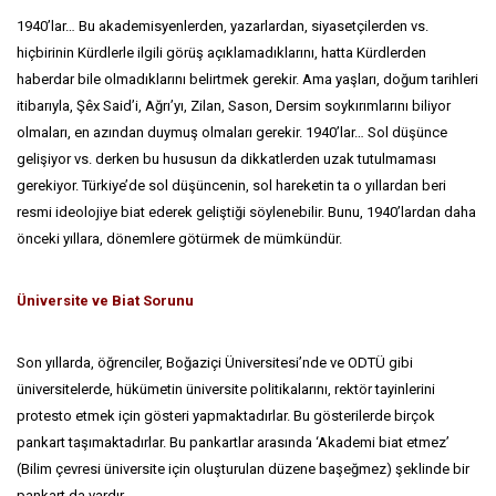
1940’lar… Bu akademisyenlerden, yazarlardan, siyasetçilerden vs.
hiçbirinin Kürdlerle ilgili görüş açıklamadıklarını, hatta Kürdlerden
haberdar bile olmadıklarını belirtmek gerekir. Ama yaşları, doğum tarihleri
itibarıyla, Şêx Said’i, Ağrı’yı, Zilan, Sason, Dersim soykırımlarını biliyor
olmaları, en azından duymuş olmaları gerekir. 1940’lar… Sol düşünce
gelişiyor vs. derken bu hususun da dikkatlerden uzak tutulmaması
gerekiyor. Türkiye’de sol düşüncenin, sol hareketin ta o yıllardan beri
resmi ideolojiye biat ederek geliştiği söylenebilir. Bunu, 1940’lardan daha
önceki yıllara, dönemlere götürmek de mümkündür.
Üniversite ve Biat Sorunu
Son yıllarda, öğrenciler, Boğaziçi Üniversitesi’nde ve ODTÜ gibi
üniversitelerde, hükümetin üniversite politikalarını, rektör tayinlerini
protesto etmek için gösteri yapmaktadırlar. Bu gösterilerde birçok
pankart taşımaktadırlar. Bu pankartlar arasında ‘Akademi biat etmez’
(Bilim çevresi üniversite için oluşturulan düzene başeğmez) şeklinde bir
pankart da vardır.