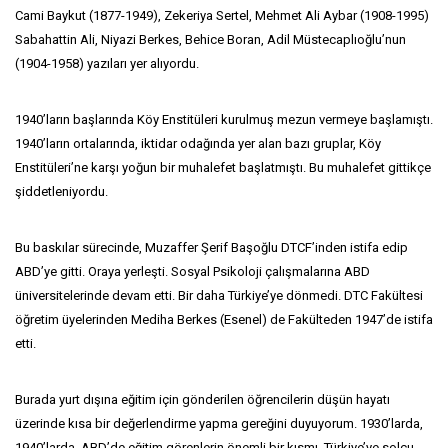
Cami Baykut (1877-1949), Zekeriya Sertel, Mehmet Ali Aybar (1908-1995)
Sabahattin Ali, Niyazi Berkes, Behice Boran, Adil Müstecaplıoğlu’nun
(1904-1958) yazıları yer alıyordu.
1940’ların başlarında Köy Enstitüleri kurulmuş mezun vermeye başlamıştı.
1940’ların ortalarında, iktidar odağında yer alan bazı gruplar, Köy
Enstitüleri’ne karşı yoğun bir muhalefet başlatmıştı. Bu muhalefet gittikçe
şiddetleniyordu.
Bu baskılar sürecinde, Muzaffer Şerif Başoğlu DTCF’inden istifa edip
ABD’ye gitti. Oraya yerleşti. Sosyal Psikoloji çalışmalarına ABD
üniversitelerinde devam etti. Bir daha Türkiye’ye dönmedi. DTC Fakültesi
öğretim üyelerinden Mediha Berkes (Esenel) de Fakülteden 1947’de istifa
etti.
Burada yurt dışına eğitim için gönderilen öğrencilerin düşün hayatı
üzerinde kısa bir değerlendirme yapma gereğini duyuyorum. 1930’larda,
1940’larda, ABD’de eğitim görenlerin önemli bir kısmı, Türkiye’ye solcu