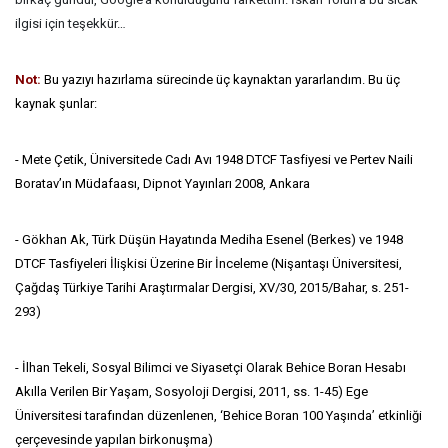
ilgisi için teşekkür…
Not:
Bu yazıyı hazırlama sürecinde üç kaynaktan yararlandım. Bu üç
kaynak şunlar:
- Mete Çetik, Üniversitede Cadı Avı 1948 DTCF Tasfiyesi ve Pertev Naili
Boratav’ın Müdafaası, Dipnot Yayınları 2008, Ankara
- Gökhan Ak, Türk Düşün Hayatında Mediha Esenel (Berkes) ve 1948
DTCF Tasfiyeleri İlişkisi Üzerine Bir İnceleme (Nişantaşı Üniversitesi,
Çağdaş Türkiye Tarihi Araştırmalar Dergisi, XV/30, 2015/Bahar, s. 251-
293)
- İlhan Tekeli, Sosyal Bilimci ve Siyasetçi Olarak Behice Boran Hesabı
Akılla Verilen Bir Yaşam, Sosyoloji Dergisi, 2011, ss. 1-45) Ege
Üniversitesi tarafından düzenlenen, ‘Behice Boran 100 Yaşında’ etkinliği
çerçevesinde yapılan birkonuşma)