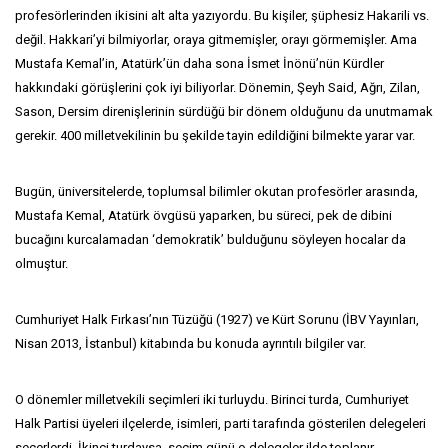
profesörlerinden ikisini alt alta yazıyordu. Bu kişiler, şüphesiz Hakarili vs.
değil. Hakkari’yi bilmiyorlar, oraya gitmemişler, orayı görmemişler. Ama
Mustafa Kemal’in, Atatürk’ün daha sona İsmet İnönü’nün Kürdler
hakkındaki görüşlerini çok iyi biliyorlar. Dönemin, Şeyh Said, Ağrı, Zilan,
Sason, Dersim direnişlerinin sürdüğü bir dönem olduğunu da unutmamak
gerekir. 400 milletvekilinin bu şekilde tayin edildiğini bilmekte yarar var.
Bugün, üniversitelerde, toplumsal bilimler okutan profesörler arasında,
Mustafa Kemal, Atatürk övgüsü yaparken, bu süreci, pek de dibini
bucağını kurcalamadan ‘demokratik’ bulduğunu söyleyen hocalar da
olmuştur.
Cumhuriyet Halk Fırkası’nın Tüzüğü (1927) ve Kürt Sorunu (İBV Yayınları,
Nisan 2013, İstanbul) kitabında bu konuda ayrıntılı bilgiler var.
O dönemler milletvekili seçimleri iki turluydu. Birinci turda, Cumhuriyet
Halk Partisi üyeleri ilçelerde, isimleri, parti tarafında gösterilen delegeleri
seçerlerdi. İkinci turdaysa, seçim günü o delegeler ilde toplanır,