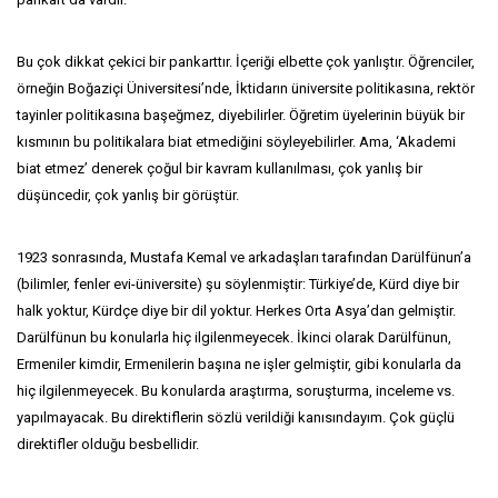
Bu çok dikkat çekici bir pankarttır. İçeriği elbette çok yanlıştır. Öğrenciler,
örneğin Boğaziçi Üniversitesi’nde, İktidarın üniversite politikasına, rektör
tayinler politikasına başeğmez, diyebilirler. Öğretim üyelerinin büyük bir
kısmının bu politikalara biat etmediğini söyleyebilirler. Ama, ‘Akademi
biat etmez’ denerek çoğul bir kavram kullanılması, çok yanlış bir
düşüncedir, çok yanlış bir görüştür.
1923 sonrasında, Mustafa Kemal ve arkadaşları tarafından Darülfünun’a
(bilimler, fenler evi-üniversite) şu söylenmiştir: Türkiye’de, Kürd diye bir
halk yoktur, Kürdçe diye bir dil yoktur. Herkes Orta Asya’dan gelmiştir.
Darülfünun bu konularla hiç ilgilenmeyecek. İkinci olarak Darülfünun,
Ermeniler kimdir, Ermenilerin başına ne işler gelmiştir, gibi konularla da
hiç ilgilenmeyecek. Bu konularda araştırma, soruşturma, inceleme vs.
yapılmayacak. Bu direktiflerin sözlü verildiği kanısındayım. Çok güçlü
direktifler olduğu besbellidir.