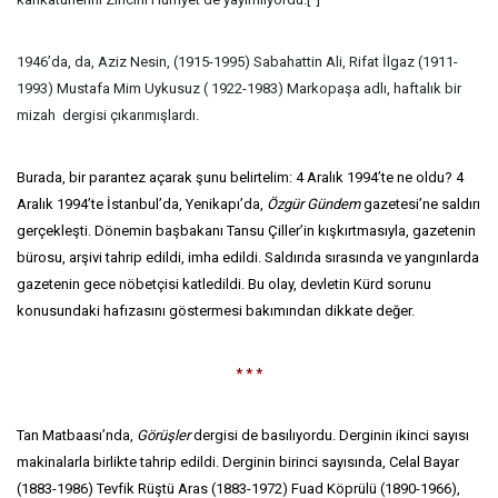
1946’da, da, Aziz Nesin, (1915-1995) Sabahattin Ali, Rifat İlgaz (1911-
1993) Mustafa Mim Uykusuz ( 1922-1983) Markopaşa adlı, haftalık bir
mizah dergisi çıkarımışlardı.
Burada, bir parantez açarak şunu belirtelim: 4 Aralık 1994’te ne oldu? 4
Aralık 1994’te İstanbul’da, Yenikapı’da,
Özgür Gündem
gazetesi’ne saldırı
gerçekleşti. Dönemin başbakanı Tansu Çiller’in kışkırtmasıyla, gazetenin
bürosu, arşivi tahrip edildi, imha edildi. Saldırıda sırasında ve yangınlarda
gazetenin gece nöbetçisi katledildi. Bu olay, devletin Kürd sorunu
konusundaki hafızasını göstermesi bakımından dikkate değer.
* * *
Tan Matbaası’nda,
Görüşler
dergisi de basılıyordu. Derginin ikinci sayısı
makinalarla birlikte tahrip edildi. Derginin birinci sayısında, Celal Bayar
(1883-1986) Tevfik Rüştü Aras (1883-1972) Fuad Köprülü (1890-1966),