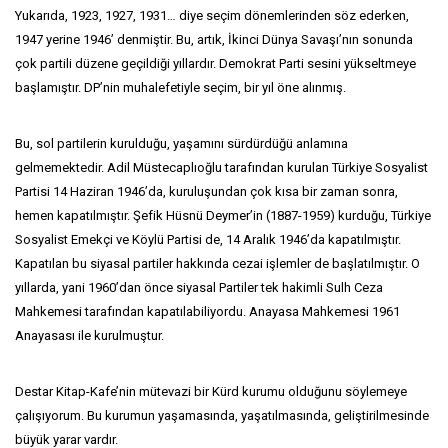
Yukarıda, 1923, 1927, 1931… diye seçim dönemlerinden söz ederken,
1947 yerine 1946’ denmiştir. Bu, artık, İkinci Dünya Savaşı’nın sonunda
çok partili düzene geçildiği yıllardır. Demokrat Parti sesini yükseltmeye
başlamıştır. DP’nin muhalefetiyle seçim, bir yıl öne alınmış.
Bu, sol partilerin kurulduğu, yaşamını sürdürdüğü anlamına
gelmemektedir. Adil Müstecaplıoğlu tarafından kurulan Türkiye Sosyalist
Partisi 14 Haziran 1946’da, kuruluşundan çok kısa bir zaman sonra,
hemen kapatılmıştır. Şefik Hüsnü Deymer’in (1887-1959) kurduğu, Türkiye
Sosyalist Emekçi ve Köylü Partisi de, 14 Aralık 1946’da kapatılmıştır.
Kapatılan bu siyasal partiler hakkında cezai işlemler de başlatılmıştır. O
yıllarda, yani 1960’dan önce siyasal Partiler tek hakimli Sulh Ceza
Mahkemesi tarafından kapatılabiliyordu. Anayasa Mahkemesi 1961
Anayasası ile kurulmuştur.
Destar Kitap-Kafe’nin mütevazi bir Kürd kurumu olduğunu söylemeye
çalışıyorum. Bu kurumun yaşamasında, yaşatılmasında, geliştirilmesinde
büyük yarar vardır.