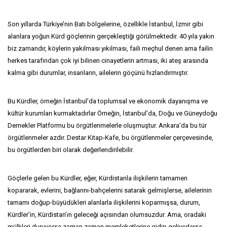
Son yıllarda Türkiye’nin Batı bölgelerine, özellikle İstanbul, İzmir gibi
alanlara yoğun Kürd göçlerinin gerçekleştiği görülmektedir. 40 yıla yakın
biz zamandır, köylerin yakılması yıkılması, faili meçhul denen ama failin
herkes tarafından çok iyi bilinen cinayetlerin artması, iki ateş arasında
kalma gibi durumlar, insanların, ailelerin göçünü hızlandırmıştır.
Bu Kürdler, örneğin İstanbul’da toplumsal ve ekonomik dayanışma ve
kültür kurumları kurmaktadırlar Örneğin, İstanbul’da, Doğu ve Güneydoğu
Dernekler Platformu bu örgütlenmelerle oluşmuştur. Ankara’da bu tür
örgütlenmeler azdır. Destar Kitap-Kafe, bu örgütlenmeler çerçevesinde,
bu örgütlerden biri olarak değerlendirilebilir.
Göçlerle gelen bu Kürdler, eğer, Kürdistanla ilişkilerin tamamen
kopararak, evlerini, bağlarını-bahçelerini satarak gelmişlerse, ailelerinin
tamamı doğup-büyüdükleri alanlarla ilişkilerini koparmışsa, durum,
Kürdler’in, Kürdistan’ın geleceği açısından olumsuzdur. Ama, oradaki
mülkleri duruyorsa zaman zaman memleketlerine gidip geliyorlarsa,