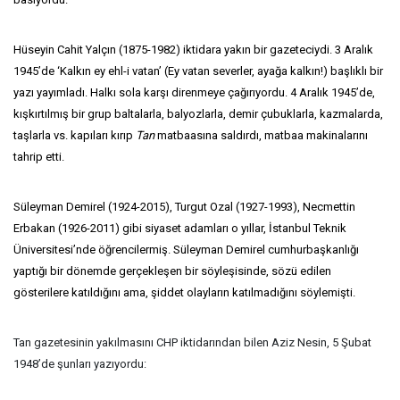
Hüseyin Cahit Yalçın (1875-1982) iktidara yakın bir gazeteciydi. 3 Aralık
1945’de ‘Kalkın ey ehl-i vatan’ (Ey vatan severler, ayağa kalkın!) başlıklı bir
yazı yayımladı. Halkı sola karşı direnmeye çağırıyordu. 4 Aralık 1945’de,
kışkırtılmış bir grup baltalarla, balyozlarla, demir çubuklarla, kazmalarda,
taşlarla vs. kapıları kırıp
Tan
matbaasına saldırdı, matbaa makinalarını
tahrip etti.
Süleyman Demirel (1924-2015), Turgut Ozal (1927-1993), Necmettin
Erbakan (1926-2011) gibi siyaset adamları o yıllar, İstanbul Teknik
Üniversitesi’nde öğrencilermiş. Süleyman Demirel cumhurbaşkanlığı
yaptığı bir dönemde gerçekleşen bir söyleşisinde, sözü edilen
gösterilere katıldığını ama, şiddet olayların katılmadığını söylemişti.
Tan gazetesinin yakılmasını CHP iktidarından bilen Aziz Nesin, 5 Şubat
1948’de şunları yazıyordu: