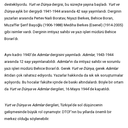
destekliyordu.
Yurt ve Dünya
dergisi, bu süreçte yayına başladı.
Yurt ve
Dünya
aylık bir dergiydi 1941-1944 arasında 42 sayı yayımlandı. Derginin
yazarları arasında Pertev Naili Boratav, Niyazi Berkes, Behice Boran,
Muzaffer Şerif Başoğlu (1906-1988) Mediha Berkes (Esenel) (1914-2005)
gibi isimler vardı. Derginin imtiyaz sahibi ve yazı işleri müdürü Behice
Boran’dı.
Aynı kadro 1943’de
Adımlar
dergisini yayımladı.
Adımlar
, 1943-1944
arasında 12 sayı yayımlanabildi.
Adımlar
’ın da imtiyaz sahibi ve sorumlu
yazı işleri müdürü Behice Boran’dı. Gerek
Yurt ve Dünya
, gerek
Adımlar
iktidarı çok rahatsız ediyordu. Yazarlar hakkında da sık sık soruşturmalar
açılıyordu. Bu hocalar fakülte içinde de baskı altındalardı. Böyle bir ortam
da
Yurt ve Dünya
ve
Adımlar
dergileri, 16 Mayıs 1944’de kapatıldı.
Yurt ve Dünya
ve
Adımlar
dergileri, Türkiye’de sol düşüncenin
gelişmesinde büyük rol oynamıştır. DTCF’nın bu yıllarda önemli bir
merkez olduğu söylenebilir.