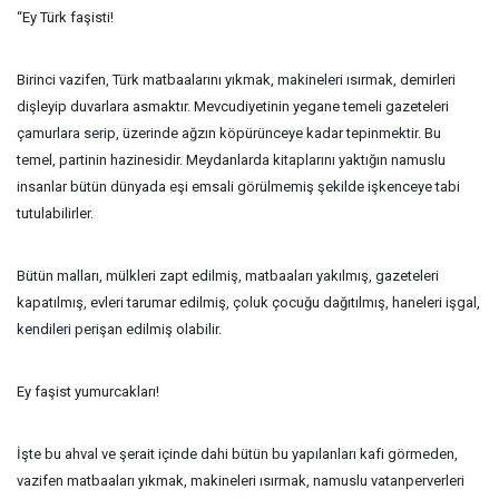
“Ey Türk faşisti!
Birinci vazifen, Türk matbaalarını yıkmak, makineleri ısırmak, demirleri
dişleyip duvarlara asmaktır. Mevcudiyetinin yegane temeli gazeteleri
çamurlara serip, üzerinde ağzın köpürünceye kadar tepinmektir. Bu
temel, partinin hazinesidir. Meydanlarda kitaplarını yaktığın namuslu
insanlar bütün dünyada eşi emsali görülmemiş şekilde işkenceye tabi
tutulabilirler.
Bütün malları, mülkleri zapt edilmiş, matbaaları yakılmış, gazeteleri
kapatılmış, evleri tarumar edilmiş, çoluk çocuğu dağıtılmış, haneleri işgal,
kendileri perişan edilmiş olabilir.
Ey faşist yumurcakları!
İşte bu ahval ve şerait içinde dahi bütün bu yapılanları kafi görmeden,
vazifen matbaaları yıkmak, makineleri ısırmak, namuslu vatanperverleri