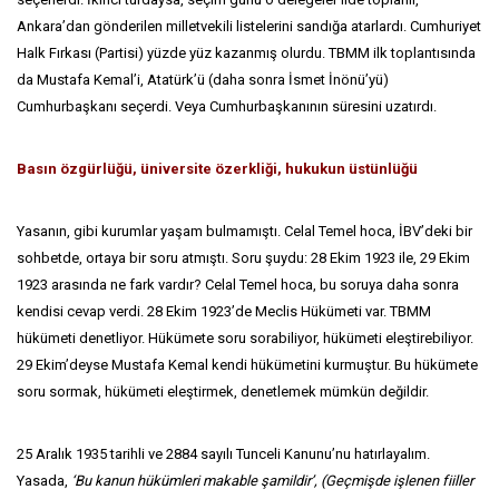
Ankara’dan gönderilen milletvekili listelerini sandığa atarlardı. Cumhuriyet
Halk Fırkası (Partisi) yüzde yüz kazanmış olurdu. TBMM ilk toplantısında
da Mustafa Kemal’i, Atatürk’ü (daha sonra İsmet İnönü’yü)
Cumhurbaşkanı seçerdi. Veya Cumhurbaşkanının süresini uzatırdı.
Basın özgürlüğü, üniversite özerkliği, hukukun üstünlüğü
Yasanın, gibi kurumlar yaşam bulmamıştı. Celal Temel hoca, İBV’deki bir
sohbetde, ortaya bir soru atmıştı. Soru şuydu: 28 Ekim 1923 ile, 29 Ekim
1923 arasında ne fark vardır? Celal Temel hoca, bu soruya daha sonra
kendisi cevap verdi. 28 Ekim 1923’de Meclis Hükümeti var. TBMM
hükümeti denetliyor. Hükümete soru sorabiliyor, hükümeti eleştirebiliyor.
29 Ekim’deyse Mustafa Kemal kendi hükümetini kurmuştur. Bu hükümete
soru sormak, hükümeti eleştirmek, denetlemek mümkün değildir.
25 Aralık 1935 tarihli ve 2884 sayılı Tunceli Kanunu’nu hatırlayalım.
Yasada,
‘Bu kanun hükümleri makable şamildir’, (Geçmişde işlenen fiiller