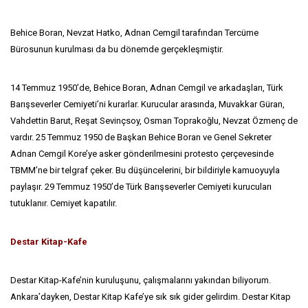
Behice Boran, Nevzat Hatko, Adnan Cemgil tarafından Tercüme
Bürosunun kurulması da bu dönemde gerçekleşmiştir.
14 Temmuz 1950’de, Behice Boran, Adnan Cemgil ve arkadaşları, Türk
Barışseverler Cemiyeti’ni kurarlar. Kurucular arasında, Muvakkar Güran,
Vahdettin Barut, Reşat Sevinçsoy, Osman Toprakoğlu, Nevzat Özmenç de
vardır. 25 Temmuz 1950 de Başkan Behice Boran ve Genel Sekreter
Adnan Cemgil Kore’ye asker gönderilmesini protesto çerçevesinde
TBMM’ne bir telgraf çeker. Bu düşüncelerini, bir bildiriyle kamuoyuyla
paylaşır. 29 Temmuz 1950’de Türk Barışseverler Cemiyeti kurucuları
tutuklanır. Cemiyet kapatılır.
Destar Kitap-Kafe
Destar Kitap-Kafe’nin kuruluşunu, çalışmalarını yakından biliyorum.
Ankara’dayken, Destar Kitap Kafe’ye sık sık gider gelirdim. Destar Kitap