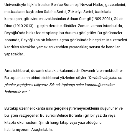
Üniversiteyle ilişkisi kesilen Behice Boran eşi Nevzat Hatko, gazetelerini,
matbaalarını kaybeden Sabiha Sertel, Zekeriya Sertel, baskılarla
karşılaşan, görevinden uzaklaştırılan Adnan Cemgil (1909-2001), Güzin
Dino (1910-2013)… geçim derdine düştüler. Zaman zaman İstanbul’da,
Beyoğlu’nda bir kafede toplanıp bu durumu görüştüler. Bu görüşmeler
sonunda, Beyoğlu’na bir lokanta açma görüşünde birleştiler. Malzemeleri
kendileri alacaklar, yemekleri kendileri yapacaklar, servisi de kendileri
yapacaklar…
Ama istihbarat, devamlı olarak arkalarındadır. Devamlı izlenmektedirler.
Bu toplantıların birinde istihbarat yüzlerine söyler. ‘
Devletin aleyhine ne
planlar yaptığınızı biliyoruz. Sık sık toplanıp neler konuştuğunuzdan
haberimiz var
…’
Bu takip üzerine lokanta işini gerçekleştiremeyeceklerini düşünürler ve
bu işten vazgeçerler. Bu süreci Behice Boranla ilgili bir yazıda veya
kitapta okumuştum. Şimdi hangi kitap veya yazı olduğunu
hatırlamıyorum. Araştırılabilir.