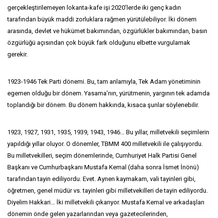
gerçekleştirilemeyen lokanta-kafe işi 2020’lerde iki genç kadın
tarafından büyük maddi zorluklara rağmen yürütülebiliyor. İki dönem
arasında, devlet ve hükümet bakımından, özgürlükler bakımından, basın
özgürlüğü açısından çok büyük fark olduğunu elbette vurgulamak
gerekir.
1923-1946 Tek Parti dönemi. Bu, tam anlamıyla, Tek Adam yönetiminin
egemen olduğu bir dönem. Yasama’nın, yürütmenin, yargının tek adamda
toplandığı bir dönem. Bu dönem hakkında, kısaca şunlar söylenebilir.
1923, 1927, 1931, 1935, 1939, 1943, 1946… Bu yıllar, milletvekili seçimlerin
yapıldığı yıllar oluyor. O dönemler, TBMM 400 milletvekili ile çalışıyordu.
Bu milletvekilleri, seçim dönemlerinde, Cumhuriyet Halk Partisi Genel
Başkanı ve Cumhurbaşkanı Mustafa Kemal (daha sonra İsmet İnönü)
tarafından tayin ediliyordu. Evet. Aynen kaymakam, vali tayinleri gibi,
öğretmen, genel müdür vs. tayinleri gibi milletvekilleri de tayin ediliyordu.
Diyelim Hakkari… İki milletvekili çıkarıyor. Mustafa Kemal ve arkadaşları
dönemin önde gelen yazarlarından veya gazetecilerinden,