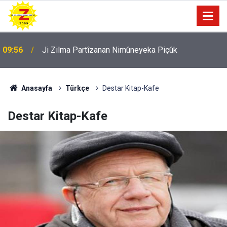
09:56
Ji Zilma Partîzanan Nimûneyeka Piçûk
Anasayfa
Türkçe
Destar Kitap-Kafe
Destar Kitap-Kafe