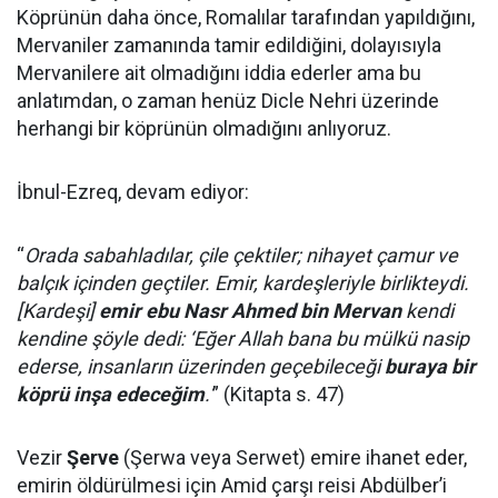
Köprünün daha önce, Romalılar tarafından yapıldığını,
Mervaniler zamanında tamir edildiğini, dolayısıyla
Mervanilere ait olmadığını iddia ederler ama bu
anlatımdan, o zaman henüz Dicle Nehri üzerinde
herhangi bir köprünün olmadığını anlıyoruz.
İbnul-Ezreq, devam ediyor:
“
Orada sabahladılar, çile çektiler; nihayet çamur ve
balçık içinden geçtiler. Emir, kardeşleriyle birlikteydi.
[Kardeşi]
emir ebu Nasr Ahmed bin Mervan
kendi
kendine şöyle dedi: ‘Eğer Allah bana bu mülkü nasip
ederse, insanların üzerinden geçebileceği
buraya bir
köprü inşa edeceğim
.'
” (Kitapta s. 47)
Vezir
Şerve
(Şerwa veya Serwet) emire ihanet eder,
emirin öldürülmesi için Amid çarşı reisi Abdülber’i