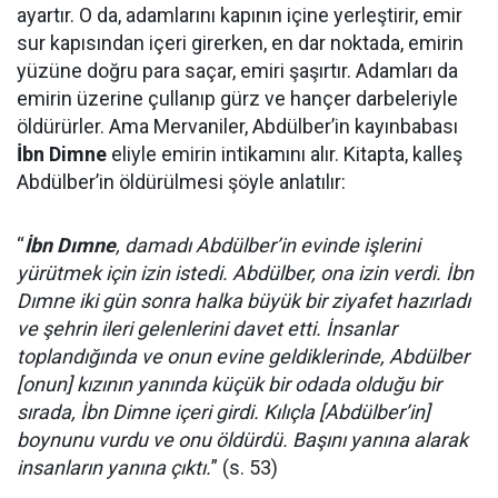
ayartır. O da, adamlarını kapının içine yerleştirir, emir
sur kapısından içeri girerken, en dar noktada, emirin
yüzüne doğru para saçar, emiri şaşırtır. Adamları da
emirin üzerine çullanıp gürz ve hançer darbeleriyle
öldürürler. Ama Mervaniler, Abdülber’in kayınbabası
İbn Dimne
eliyle emirin intikamını alır. Kitapta, kalleş
Abdülber’in öldürülmesi şöyle anlatılır:
“
İbn Dımne
, damadı Abdülber’in evinde işlerini
yürütmek için izin istedi. Abdülber, ona izin verdi. İbn
Dımne iki gün sonra halka büyük bir ziyafet hazırladı
ve şehrin ileri gelenlerini davet etti. İnsanlar
toplandığında ve onun evine geldiklerinde, Abdülber
[onun] kızının yanında küçük bir odada olduğu bir
sırada, İbn Dimne içeri girdi. Kılıçla [Abdülber’in]
boynunu vurdu ve onu öldürdü. Başını yanına alarak
insanların yanına çıktı.
” (s. 53)