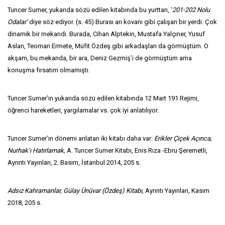
Tuncer Sumer, yukarıda sözü edilen kitabında bu yurttan, ‘
201-202 Nolu
Odalar’
diye söz ediyor. (s. 45) Burası arı kovanı gibi çalışan bir yerdi. Çok
dinamik bir mekandı. Burada, Cihan Alptekin, Mustafa Yalçıner, Yusuf
Aslan, Teoman Ermete, Müfit Özdeş gibi arkadaşları da görmüştüm. O
akşam, bu mekanda, bir ara, Deniz Gezmiş’i de görmüştüm ama
konuşma fırsatım olmamıştı.
Tuncer Sumer’in yukarıda sözü edilen kitabında 12 Mart 191 Rejimi,
öğrenci hareketleri, yargılamalar vs. çok iyi anlatılıyor.
Tuncer Sumer’in dönemi anlatan iki kitabı daha var:
Erikler Çiçek Açınca,
Nurhak’ı Hatırlamak,
A. Tuncer Sumer Kitabı, Enis Rıza -Ebru Şeremetli,
Ayrıntı Yayınları, 2. Basım, İstanbul 2014, 205 s.
Adsız Kahramanlar, Gülay Ünüvar (Özdeş) Kitabı
, Ayrıntı Yayınları, Kasım
2018, 205 s.