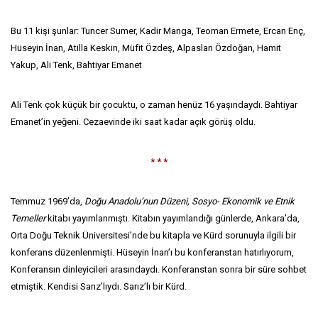
Bu 11 kişi şunlar: Tuncer Sumer, Kadir Manga, Teoman Ermete, Ercan Enç,
Hüseyin İnan, Atilla Keskin, Müfit Özdeş, Alpaslan Özdoğan, Hamit
Yakup, Ali Tenk, Bahtiyar Emanet
Ali Tenk çok küçük bir çocuktu, o zaman henüz 16 yaşındaydı. Bahtiyar
Emanet’in yeğeni. Cezaevinde iki saat kadar açık görüş oldu.
* * *
Temmuz 1969’da,
Doğu Anadolu’nun Düzeni, Sosyo- Ekonomik ve Etnik
Temeller
kitabı yayımlanmıştı. Kitabın yayımlandığı günlerde, Ankara’da,
Orta Doğu Teknik Üniversitesi’nde bu kitapla ve Kürd sorunuyla ilgili bir
konferans düzenlenmişti. Hüseyin İnan’ı bu konferanstan hatırlıyorum,
Konferansın dinleyicileri arasındaydı. Konferanstan sonra bir süre sohbet
etmiştik. Kendisi Sarız’lıydı. Sarız’lı bir Kürd.