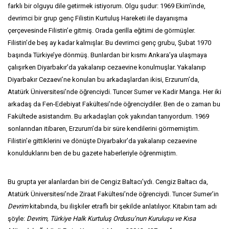
farklı bir olguyu dile getirmek istiyorum. Olgu şudur: 1969 Ekim’inde,
devrimci bir grup genç Filistin Kurtuluş Hareketi ile dayanışma
çerçevesinde Filistin’e gitmiş. Orada gerilla eğitimi de görmüşler.
Filistin’de beş ay kadar kalmışlar. Bu devrimci genç grubu, Şubat 1970
başında Türkiye’ye dönmüş. Bunlardan bir kısmı Ankara’ya ulaşmaya
çalışırken Diyarbakır’da yakalanıp cezaevine konulmuşlar. Yakalanıp
Diyarbakır Cezaevi’ne konulan bu arkadaşlardan ikisi, Erzurum’da,
Atatürk Üniversitesi’nde öğrenciydi. Tuncer Sumer ve Kadir Manga. Her iki
arkadaş da Fen-Edebiyat Fakültesi’nde öğrenciydiler. Ben de o zaman bu
Fakültede asistandım. Bu arkadaşları çok yakından tanıyordum. 1969
sonlarından itibaren, Erzurum’da bir süre kendilerini görmemiştim.
Filistin’e gittiklerini ve dönüşte Diyarbakır’da yakalanıp cezaevine
konulduklarını ben de bu gazete haberleriyle öğrenmiştim.
Bu grupta yer alanlardan biri de Cengiz Baltacı’ydı. Cengiz Baltacı da,
Atatürk Üniversitesi’nde Ziraat Fakültesi’nde öğrenciydi. Tuncer Sumer’in
Devrim
kitabında, bu ilişkiler etraflı bir şekilde anlatılıyor. Kitabın tam adı
şöyle:
Devrim, Türkiye Halk Kurtuluş Ordusu’nun Kuruluşu ve Kısa