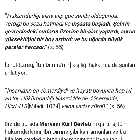
“
Hükümdarlığı eline alıp güç sahibi olduğunda,
verdiği bu sözü hatırladı ve
inşaata başladı
.
Şehrin
çevresindeki surların üzerine binalar yaptırdı, surun
yüksekliğini bir boy arttırdı ve bu uğurda büyük
paralar harcadı.
” (s. 55)
İbnul-Ezreq, [İbn Dimne’nin] kişiliği hakkında da şunları
anlatıyor:
“
İnsanların en cömerdiydi ve hayatı boyunca hep iyi
anıldı. Hükümdarlığı Nasırüddevle döneminde, …
Hicri 415
[Miladi: 1024]
yılına kadar sürdü.
” (s. 56)
Biz de burada
Mervani Kürt Devleti
’ni gururla, tüm
hükümdarlarını, İbn Dimne gibi kahramanları ve bu
bilgileri kaydedip bize ulaşmasını sağlayan İbnul-