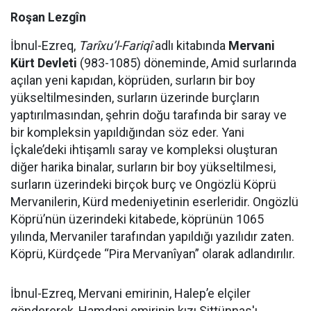
Roşan Lezgîn
İbnul-Ezreq,
Tarîxu’l-Fariqî
adlı kitabında
Mervani
Kürt Devleti
(983-1085) döneminde, Amid surlarında
açılan yeni kapıdan, köprüden, surların bir boy
yükseltilmesinden, surların üzerinde burçların
yaptırılmasından, şehrin doğu tarafında bir saray ve
bir kompleksin yapıldığından söz eder. Yani
İçkale’deki ihtişamlı saray ve kompleksi oluşturan
diğer harika binalar, surların bir boy yükseltilmesi,
surların üzerindeki birçok burç ve Ongözlü Köprü
Mervanilerin, Kürd medeniyetinin eserleridir. Ongözlü
Köprü’nün üzerindeki kitabede, köprünün 1065
yılında, Mervaniler tarafından yapıldığı yazılıdır zaten.
Köprü, Kürdçede “Pira Mervanîyan” olarak adlandırılır.
İbnul-Ezreq, Mervani emirinin, Halep’e elçiler
göndererek, Hamdani emirinin kızı Sittünnas'ı