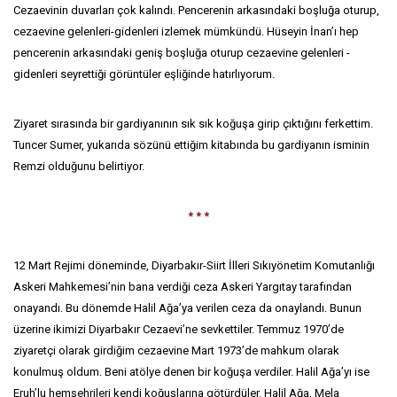
Cezaevinin duvarları çok kalındı. Pencerenin arkasındaki boşluğa oturup,
cezaevine gelenleri-gidenleri izlemek mümkündü. Hüseyin İnan’ı hep
pencerenin arkasındaki geniş boşluğa oturup cezaevine gelenleri -
gidenleri seyrettiği görüntüler eşliğinde hatırlıyorum.
Ziyaret sırasında bir gardiyanının sık sık koğuşa girip çıktığını ferkettim.
Tuncer Sumer, yukarıda sözünü ettiğim kitabında bu gardiyanın isminin
Remzi olduğunu belirtiyor.
* * *
12 Mart Rejimi döneminde, Diyarbakır-Siirt İlleri Sıkıyönetim Komutanlığı
Askeri Mahkemesi’nin bana verdiği ceza Askeri Yargıtay tarafından
onayandı. Bu dönemde Halil Ağa’ya verilen ceza da onaylandı. Bunun
üzerine ikimizi Diyarbakır Cezaevi’ne sevkettiler. Temmuz 1970’de
ziyaretçi olarak girdiğim cezaevine Mart 1973’de mahkum olarak
konulmuş oldum. Beni atölye denen bir koğuşa verdiler. Halil Ağa’yı ise
Eruh’lu hemşehrileri kendi koğuşlarına götürdüler. Halil Ağa, Mela