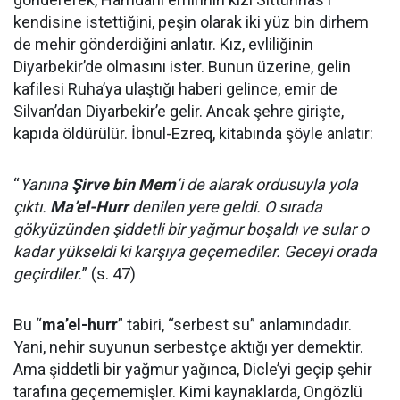
kendisine istettiğini, peşin olarak iki yüz bin dirhem
de mehir gönderdiğini anlatır. Kız, evliliğinin
Diyarbekir’de olmasını ister. Bunun üzerine, gelin
kafilesi Ruha’ya ulaştığı haberi gelince, emir de
Silvan’dan Diyarbekir’e gelir. Ancak şehre girişte,
kapıda öldürülür. İbnul-Ezreq, kitabında şöyle anlatır:
“
Yanına
Şirve bin Mem
’i de alarak ordusuyla yola
çıktı.
Ma’el-Hurr
denilen yere geldi. O sırada
gökyüzünden şiddetli bir yağmur boşaldı ve sular o
kadar yükseldi ki karşıya geçemediler. Geceyi orada
geçirdiler.
” (s. 47)
Bu “
ma’el-hurr
” tabiri, “serbest su” anlamındadır.
Yani, nehir suyunun serbestçe aktığı yer demektir.
Ama şiddetli bir yağmur yağınca, Dicle’yi geçip şehir
tarafına geçememişler. Kimi kaynaklarda, Ongözlü