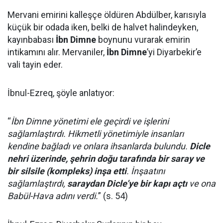
Mervani emirini kalleşçe öldüren Abdülber, karısıyla
küçük bir odada iken, belki de halvet halindeyken,
kayınbabası
İbn Dimne
boynunu vurarak emirin
intikamını alır. Mervaniler,
İbn Dimne
’yi Diyarbekir’e
vali tayin eder.
İbnul-Ezreq, şöyle anlatıyor:
“
İbn Dimne yönetimi ele geçirdi ve işlerini
sağlamlaştırdı. Hikmetli yönetimiyle insanları
kendine bağladı ve onlara ihsanlarda bulundu.
Dicle
nehri üzerinde, şehrin doğu tarafında bir saray ve
bir silsile (kompleks) inşa etti
. İnşaatını
sağlamlaştırdı,
saraydan Dicle’ye bir kapı açtı
ve ona
Babül-Hava adını verdi.
” (s. 54)