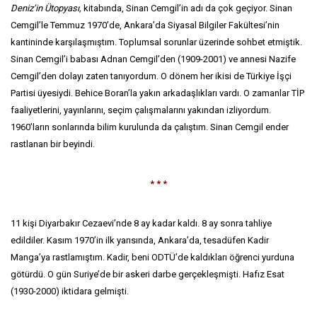
Deniz’in Ütopyası,
kitabında, Sinan Cemgil’in adı da çok geçiyor. Sinan
Cemgil’le Temmuz 1970’de, Ankara’da Siyasal Bilgiler Fakültesi’nin
kantininde karşılaşmıştım. Toplumsal sorunlar üzerinde sohbet etmiştik.
Sinan Cemgil’i babası Adnan Cemgil’den (1909-2001) ve annesi Nazife
Cemgil’den dolayı zaten tanıyordum. O dönem her ikisi de Türkiye İşçi
Partisi üyesiydi. Behice Boran’la yakın arkadaşlıkları vardı. O zamanlar TİP
faaliyetlerini, yayınlarını, seçim çalışmalarını yakından izliyordum.
1960’ların sonlarında bilim kurulunda da çalıştım. Sinan Cemgil ender
rastlanan bir beyindi.
* * *
11 kişi Diyarbakır Cezaevi’nde 8 ay kadar kaldı. 8 ay sonra tahliye
edildiler. Kasım 1970’in ilk yarısında, Ankara’da, tesadüfen Kadir
Manga’ya rastlamıştım. Kadir, beni ODTÜ’de kaldıkları öğrenci yurduna
götürdü. O gün Suriye’de bir askeri darbe gerçekleşmişti. Hafız Esat
(1930-2000) iktidara gelmişti.