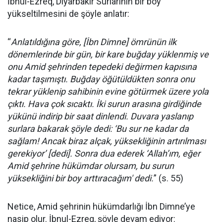
İbnul-Ezreq, Diyarbakır Surlarının bir boy
yükseltilmesini de şöyle anlatır:
“
Anlatıldığına göre, [İbn Dimne] ömrünün ilk
dönemlerinde bir gün, bir kare buğday yüklenmiş ve
onu Amid şehrinden tepedeki değirmen kapısına
kadar taşımıştı. Buğday öğütüldükten sonra onu
tekrar yüklenip sahibinin evine götürmek üzere yola
çıktı. Hava çok sıcaktı. İki surun arasına girdiğinde
yükünü indirip bir saat dinlendi. Duvara yaslanıp
surlara bakarak şöyle dedi: ‘Bu sur ne kadar da
sağlam! Ancak biraz alçak, yüksekliğinin artırılması
gerekiyor’ [dedi]. Sonra dua ederek ‘Allah’ım, eğer
Amid şehrine hükümdar olursam, bu surun
yüksekliğini bir boy arttıracağım' dedi.
” (s. 55)
Netice, Amid şehrinin hükümdarlığı İbn Dimne’ye
nasip olur. İbnul-Ezreq, şöyle devam ediyor: