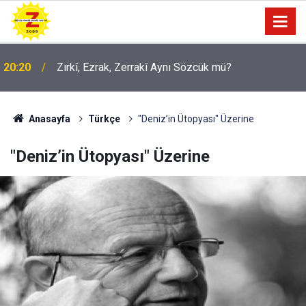
09:56
Ji Zilma Partîzanan Nimûneyeka Piçûk
Anasayfa
Türkçe
"Deniz’in Ütopyası" Üzerine
"Deniz’in Ütopyası" Üzerine