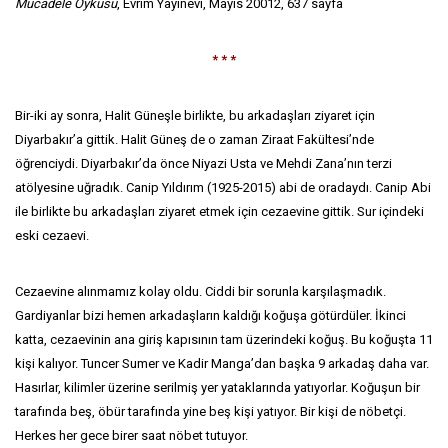
Mücadele Öyküsü
, Evrim Yayınevi, Mayıs 20012, 637 sayfa
* * *
Bir-iki ay sonra, Halit Güneşle birlikte, bu arkadaşları ziyaret için
Diyarbakır’a gittik. Halit Güneş de o zaman Ziraat Fakültesi’nde
öğrenciydi. Diyarbakır’da önce Niyazi Usta ve Mehdi Zana’nın terzi
atölyesine uğradık. Canip Yıldırım (1925-2015) abi de oradaydı. Canip Abi
ile birlikte bu arkadaşları ziyaret etmek için cezaevine gittik. Sur içindeki
eski cezaevi.
Cezaevine alınmamız kolay oldu. Ciddi bir sorunla karşılaşmadık.
Gardiyanlar bizi hemen arkadaşların kaldığı koğuşa götürdüler. İkinci
katta, cezaevinin ana giriş kapısının tam üzerindeki koğuş. Bu koğuşta 11
kişi kalıyor. Tuncer Sumer ve Kadir Manga’dan başka 9 arkadaş daha var.
Hasırlar, kilimler üzerine serilmiş yer yataklarında yatıyorlar. Koğuşun bir
tarafında beş, öbür tarafında yine beş kişi yatıyor. Bir kişi de nöbetçi.
Herkes her gece birer saat nöbet tutuyor.