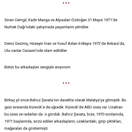
* * *
Sinan Cemgil, Kadir Manga ve Alpaslan Özdoğan 31 Mayıs 1971’de
Nurhak Dağı’ndaki çatışmada yaşamlarını yitirdiler.
Deniz Gezmiş, Hüseyin İnan ve Yusuf Aslan 6 Mayıs 1972’de Ankara’da,
Ulu-canlar Cezaevi’nde idam edildiler.
Bütün bu arkadaşları sevgiyle anıyorum.
* * *
Birkaç yıl önce Bahoz Şavata’nın davetlisi olarak Malatya’ya gitmiştik. Bu
gezi sırasında Kürecik’e de uğradık. Kürecik’de ABD üssü var. Uzaktan
bu üssü ve radarları da ö.gördük. Bahoz Şavata, bize, 1970 sonlarında,
1971 başlarında, sözü edilen arkadaşların, uzaklardaki, girip çıktıkları,
mağaraları da göstermişti.