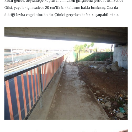
kadar geride, Seyrantepe köprüsünün hemen girişindeki petrol ofisi. Petrol
Ofisi, yayalar için sadece 20 cm’lik bir kaldırım hakkı bırakmış. Ona da
diktiği levha engel olmaktadır. Çünkü geçerken kafanızı çarpabilirsiniz.