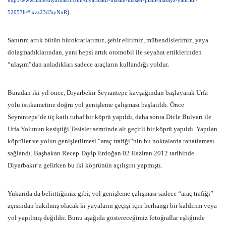
http://www.haberdiyarbakir.com/diyarbakir-ulasim-master-plani-masaya-yatirildi-
).
52057h/#ixzz23d3iyNnR
Sanırım artık bütün bürokratlarımız, şehir elitimiz, mühendislerimiz, yaya
dolaşmadıklarından, yani hepsi artık otomobil ile seyahat ettiklerinden
“ulaşım”dan anladıkları sadece araçların kullandığı yoldur.
Buradan iki yıl önce, Diyarbekir Seyrantepe kavşağından başlayarak Urfa
yolu istikametine doğru yol genişleme çalışması başlatıldı. Önce
Seyrantepe’de üç katlı tuhaf bir köprü yapıldı, daha sonra Dicle Bulvarı ile
Urfa Yolunun kesiştiği Tesisler semtinde alt geçitli bir köprü yapıldı. Yapılan
köprüler ve yolun genişletilmesi “araç trafiği”nin bu noktalarda rahatlaması
sağlandı. Başbakan Recep Tayip Erdoğan 02 Haziran 2012 tarihinde
Diyarbakır’a gelirken bu iki köprünün açılışını yapmıştı.
Yukarıda da belirttiğimiz gibi, yol genişleme çalışması sadece “araç trafiği”
açısından bakılmış olacak ki yayaların geçişi için herhangi bir kaldırım veya
yol yapılmış değildir. Bunu aşağıda göstereceğimiz fotoğraflar eşliğinde