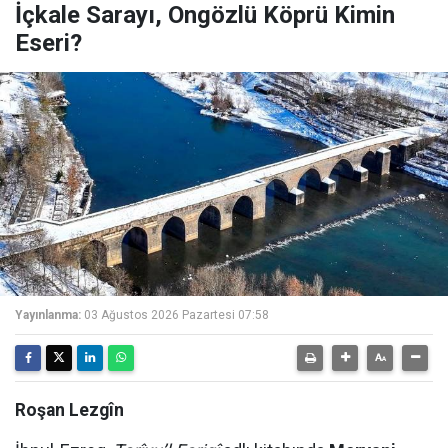
İçkale Sarayı, Ongözlü Köprü Kimin
Eseri?
Yayınlanma:
03 Ağustos 2026 Pazartesi 07:58
Roşan Lezgîn