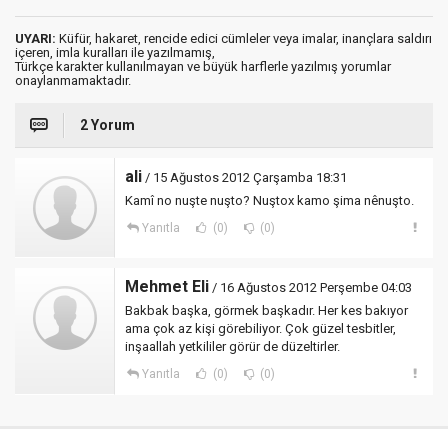
UYARI:
Küfür, hakaret, rencide edici cümleler veya imalar, inançlara saldırı
içeren, imla kuralları ile yazılmamış,
Türkçe karakter kullanılmayan ve büyük harflerle yazılmış yorumlar
onaylanmamaktadır.
2 Yorum
ali
/ 15 Ağustos 2012 Çarşamba 18:31
Kamî no nuşte nuşto? Nuştox kamo şima nênuşto.
Yanıtla
(0)
(0)
Mehmet Eli
/ 16 Ağustos 2012 Perşembe 04:03
Bakbak başka, görmek başkadır. Her kes bakıyor
ama çok az kişi görebiliyor. Çok güzel tesbitler,
inşaallah yetkililer görür de düzeltirler.
Yanıtla
(0)
(0)