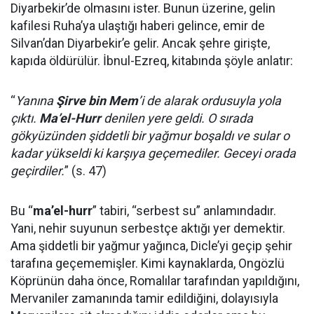
Diyarbekir’de olmasını ister. Bunun üzerine, gelin
kafilesi Ruha’ya ulaştığı haberi gelince, emir de
Silvan’dan Diyarbekir’e gelir. Ancak şehre girişte,
kapıda öldürülür. İbnul-Ezreq, kitabında şöyle anlatır:
“
Yanına
Şirve bin Mem
’i de alarak ordusuyla yola
çıktı.
Ma’el-Hurr
denilen yere geldi. O sırada
gökyüzünden şiddetli bir yağmur boşaldı ve sular o
kadar yükseldi ki karşıya geçemediler. Geceyi orada
geçirdiler.
” (s. 47)
Bu “
ma’el-hurr
” tabiri, “serbest su” anlamındadır.
Yani, nehir suyunun serbestçe aktığı yer demektir.
Ama şiddetli bir yağmur yağınca, Dicle’yi geçip şehir
tarafına geçememişler. Kimi kaynaklarda, Ongözlü
Köprünün daha önce, Romalılar tarafından yapıldığını,
Mervaniler zamanında tamir edildiğini, dolayısıyla