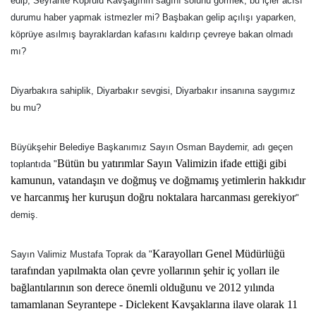
edip, Seyrante Köprülü Kavşağının sağını solunu görmek, bu içler acısı
durumu haber yapmak istmezler mi? Başbakan gelip açılışı yaparken,
köprüye asılmış bayraklardan kafasını kaldırıp çevreye bakan olmadı
mı?
Diyarbakıra sahiplik, Diyarbakır sevgisi, Diyarbakır insanına saygımız
bu mu?
Büyükşehir Belediye Başkanımız Sayın Osman Baydemir, adı geçen
Bütün bu yatırımlar Sayın Valimizin ifade ettiği gibi
toplantıda "
kamunun, vatandaşın ve doğmuş ve doğmamış yetimlerin hakkıdır
ve harcanmış her kuruşun doğru noktalara harcanması gerekiyor
"
demiş.
Karayolları Genel Müdürlüğü
Sayın Valimiz Mustafa Toprak da "
tarafından yapılmakta olan çevre yollarının şehir iç yolları ile
bağlantılarının son derece önemli olduğunu ve 2012 yılında
tamamlanan Seyrantepe -
Dicle
kent Kavşaklarına ilave olarak 11