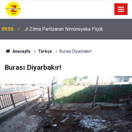
09:56
Ji Zilma Partîzanan Nimûneyeka Piçûk
Anasayfa
Türkçe
Burası Diyarbakır!
Burası Diyarbakır!