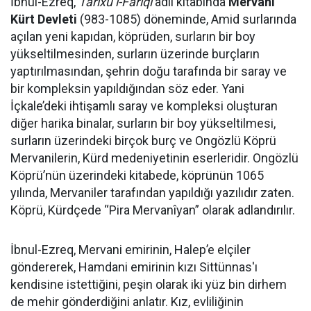
İbnul-Ezreq,
Tarîxu’l-Fariqî
adlı kitabında
Mervani
Kürt Devleti
(983-1085) döneminde, Amid surlarında
açılan yeni kapıdan, köprüden, surların bir boy
yükseltilmesinden, surların üzerinde burçların
yaptırılmasından, şehrin doğu tarafında bir saray ve
bir kompleksin yapıldığından söz eder. Yani
İçkale’deki ihtişamlı saray ve kompleksi oluşturan
diğer harika binalar, surların bir boy yükseltilmesi,
surların üzerindeki birçok burç ve Ongözlü Köprü
Mervanilerin, Kürd medeniyetinin eserleridir. Ongözlü
Köprü’nün üzerindeki kitabede, köprünün 1065
yılında, Mervaniler tarafından yapıldığı yazılıdır zaten.
Köprü, Kürdçede “Pira Mervanîyan” olarak adlandırılır.
İbnul-Ezreq, Mervani emirinin, Halep’e elçiler
göndererek, Hamdani emirinin kızı Sittünnas'ı
kendisine istettiğini, peşin olarak iki yüz bin dirhem
de mehir gönderdiğini anlatır. Kız, evliliğinin