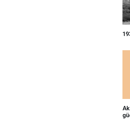
19
Ak
gü