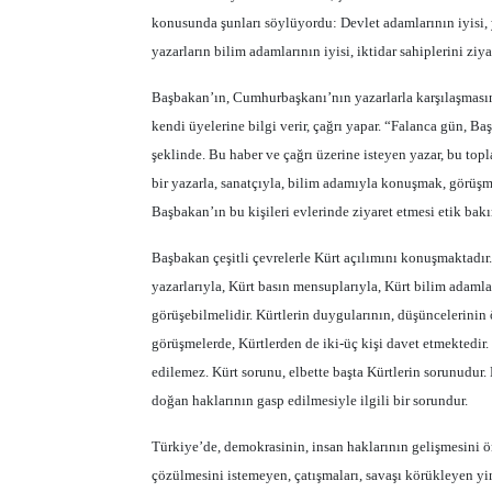
konusunda şunları söylüyordu: Devlet adamlarının iyisi, ya
yazarların bilim adamlarının iyisi, iktidar sahiplerini ziy
Başbakan’ın, Cumhurbaşkanı’nın yazarlarla karşılaşmasınd
kendi üyelerine bilgi verir, çağrı yapar. “Falanca gün, 
şeklinde. Bu haber ve çağrı üzerine isteyen yazar, bu topla
bir yazarla, sanatçıyla, bilim adamıyla konuşmak, görüşme
Başbakan’ın bu kişileri evlerinde ziyaret etmesi etik ba
Başbakan çeşitli çevrelerle Kürt açılımını konuşmaktadır
yazarlarıyla, Kürt basın mensuplarıyla, Kürt bilim adamla
görüşebilmelidir. Kürtlerin duygularının, düşüncelerinin 
görüşmelerde, Kürtlerden de iki-üç kişi davet etmektedir.
edilemez. Kürt sorunu, elbette başta Kürtlerin sorunudur
doğan haklarının gasp edilmesiyle ilgili bir sorundur.
Türkiye’de, demokrasinin, insan haklarının gelişmesini ön
çözülmesini istemeyen, çatışmaları, savaşı körükleyen yi