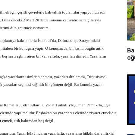
ek için çeşitli çevrelerle kahvaltılı toplantılar yapıyor. En son
ı. Daha önceki 2 Mart 2010’da, sinema ve tiyatro sanatçılarıyla
lerimi dile getirmek istiyorum.
toplantıya kakılanlarla İstanbul’da, Dolmabahçe Sarayı’ndaki
a hitaben bir konuşma yaptı. O konuşmada, bir kısmı bugün artık
Ba
oğu
beş saati aşkın süren bir kahvaltıda, yazarları dinledi. Yazarların
şka yazarların isimlerin anması, yazarları dinlemesi, Türk siyasal
k yazarları seçmesi sağlıklı bir yöntem değil. Bu konuda yazar
r Kemal’le, Çetin Altan’la, Vedat Türkali’yle, Orhan Pamuk’la, Oya
lerinde yapılmalıdır. Başbakan bu yazarları evlerinde ziyaret etmelidir.
 etmek, etik bakımdan hoş değil.
umuştum. Yazar, hükümdarın yazarlarla, yazarların hükümdarla ilişkisi