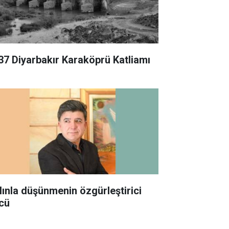
37 Diyarbakır Karaköprü Katliamı
lınla düşünmenin özgürleştirici
cü