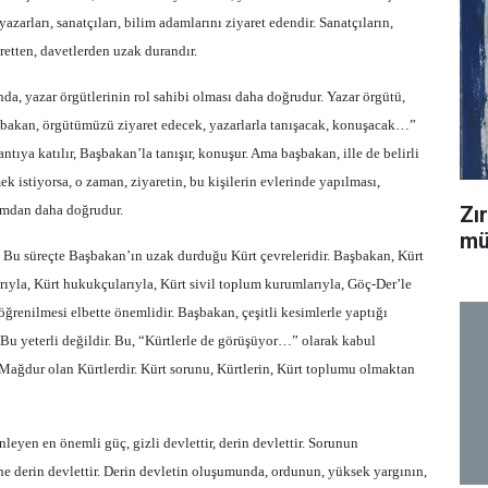
zarları, sanatçıları, bilim adamlarını ziyaret edendir. Sanatçıların,
aretten, davetlerden uzak durandır.
a, yazar örgütlerinin rol sahibi olması daha doğrudur. Yazar örgütü,
Başbakan, örgütümüzü ziyaret edecek, yazarlarla tanışacak, konuşacak…”
ntıya katılır, Başbakan’la tanışır, konuşur. Ama başbakan, ille de belirli
k istiyorsa, o zaman, ziyaretin, bu kişilerin evlerinde yapılması,
Zı
kımdan daha doğrudur.
mü
. Bu süreçte Başbakan’ın uzak durduğu Kürt çevreleridir. Başbakan, Kürt
rıyla, Kürt hukukçularıyla, Kürt sivil toplum kurumlarıyla, Göç-Der’le
öğrenilmesi elbette önemlidir. Başbakan, çeşitli kesimlerle yaptığı
 Bu yeterli değildir. Bu, “Kürtlerle de görüşüyor…” olarak kabul
. Mağdur olan Kürtlerdir. Kürt sorunu, Kürtlerin, Kürt toplumu olmaktan
leyen en önemli güç, gizli devlettir, derin devlettir. Sorunun
ne derin devlettir. Derin devletin oluşumunda, ordunun, yüksek yargının,