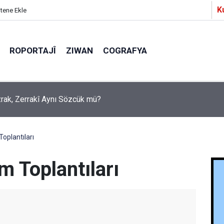
K
itene Ekle
ROPORTAJÎ
ZIWAN
COGRAFYA
a Partîzanan Nimûneyeka Piçûk
oplantıları
m Toplantıları