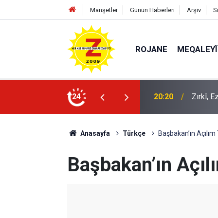
Manşetler
Günün Haberleri
Arşiv
S
ROJANE
MEQALEYÎ
k mü?
24
09:56
Ji Zilm
Anasayfa
Türkçe
Başbakan’ın Açılım T
Başbakan’ın Açılı