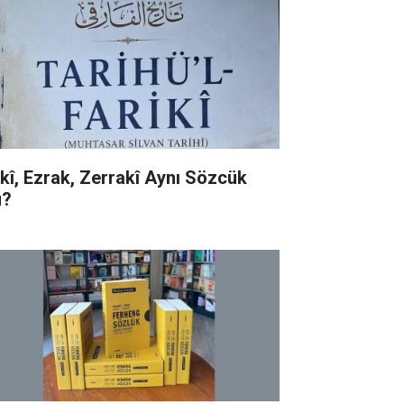
rkî, Ezrak, Zerrakî Aynı Sözcük
?