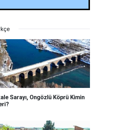
rkçe
kale Sarayı, Ongözlü Köprü Kimin
eri?