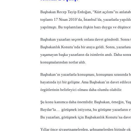
Başbakan Recep Tayip Erdoğan, “Kürt açılımı”nı anlatabilm
toplantı 17 Nisan 2010’da, İstanbul’da, yazarlarla yapıld
yapılmıştı. Bu toplantılara ilişkin bazı duygu ve düşünce
Başbakan yazarları seçerek onlara davet gönderdi. Sonra 
Başbakanlık Konutu’nda bir araya geldi. Sonra, yazarlar
yaşamayan başka yazarların da isimlerin andı. Daha sonra, 
konuşmalarından notlar aldı.
Başbakan’ın yazarlarla konuşması, konuşması sırasında ba
hayatında iyi bir gelişme. Ama Başbakan’ın davet edilece
örgütlerinin belirleyici olması daha olumlu olabilir.
Şu konu kanımca daha önemlidir. Başbakan, örneğin, Yaşa
Baydar’la…
görüşmek istiyorsa, bu görüşme yazarların ev
Bu yazarları, görüşmek için Başbakanlık Konutu’na davet
Yıllar önce siyasetnamelerden, şehnamelerden birinde ok