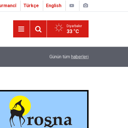
urmancî
Türkçe
English
Diyarbakır
33 °C
16:01
Çapo 3. o Hîrakerde yê Ferhengê Zazakî-Tirkî V
Günün tüm
haberleri