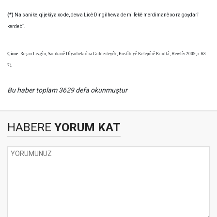
(*)
Na sanike, qijekîya xo de, dewa Licê Dingilhewa de mi fekê merdimanê xo ra goşdarî
kerdebî.
Çime:
Roşan Lezgîn, Sanikanê Dîyarbekirî ra Guldesteyêk, Enstîtuyê Kelepûrê Kurdkî, Hewlêr 2009, r. 68-
71
Bu haber toplam 3629 defa okunmuştur
HABERE
YORUM KAT