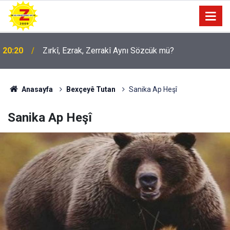
09:56
Ji Zilma Partîzanan Nimûneyeka Piçûk
Anasayfa
Bexçeyê Tutan
Sanika Ap Heşî
Sanika Ap Heşî