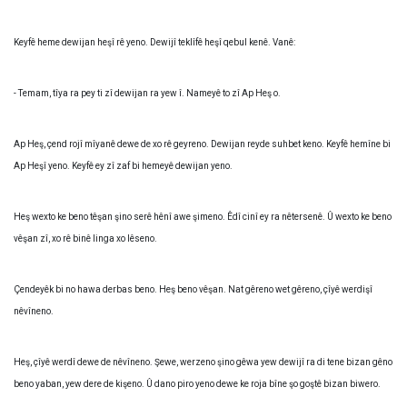
Keyfê heme dewijan heşî rê yeno. Dewijî teklîfê heşî qebul kenê. Vanê:
- Temam, tîya ra pey ti zî dewijan ra yew î. Nameyê to zî Ap Heş o.
Ap Heş, çend rojî mîyanê dewe de xo rê geyreno. Dewijan reyde suhbet keno. Keyfê hemîne bi
Ap Heşî yeno. Keyfê ey zî zaf bi hemeyê dewijan yeno.
Heş wexto ke beno têşan şino serê hênî awe şimeno. Êdî cinî ey ra nêtersenê. Û wexto ke beno
vêşan zî, xo rê binê linga xo lêseno.
Çendeyêk bi no hawa derbas beno. Heş beno vêşan. Nat gêreno wet gêreno, çîyê werdişî
nêvîneno.
Heş, çîyê werdî dewe de nêvîneno. Şewe, werzeno şino gêwa yew dewijî ra di tene bizan gêno
beno yaban, yew dere de kişeno. Û dano piro yeno dewe ke roja bîne şo goştê bizan biwero.