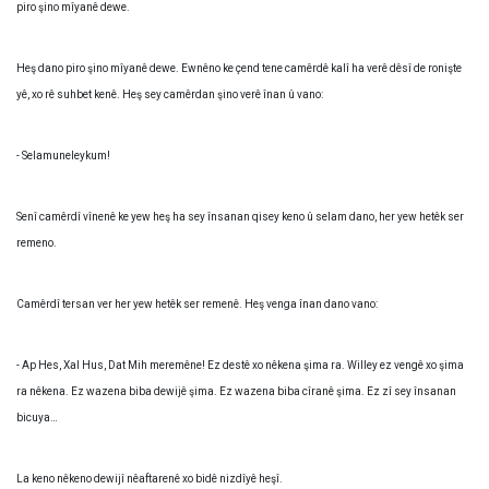
piro şino mîyanê dewe.
Heş dano piro şino mîyanê dewe. Ewnêno ke çend tene camêrdê kalî ha verê dêsî de ronişte
yê, xo rê suhbet kenê. Heş sey camêrdan şino verê înan û vano:
- Selamuneleykum!
Senî camêrdî vînenê ke yew heş ha sey însanan qisey keno û selam dano, her yew hetêk ser
remeno.
Camêrdî tersan ver her yew hetêk ser remenê. Heş venga înan dano vano:
- Ap Hes, Xal Hus, Dat Mih meremêne! Ez destê xo nêkena şima ra. Willey ez vengê xo şima
ra nêkena. Ez wazena biba dewijê şima. Ez wazena biba cîranê şima. Ez zî sey însanan
bicuya…
La keno nêkeno dewijî nêaftarenê xo bidê nizdîyê heşî.