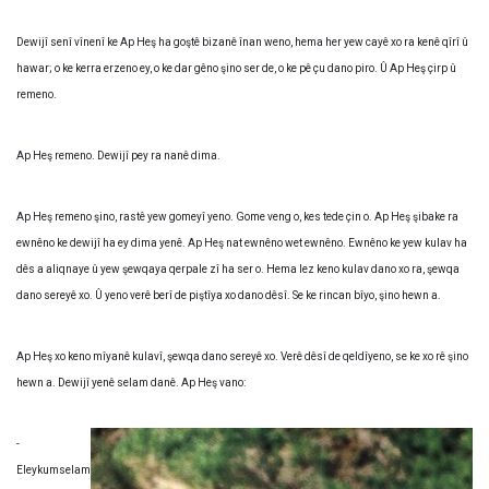
Dewijî senî vînenî ke Ap Heş ha goştê bizanê înan weno, hema her yew cayê xo ra kenê qîrî û
hawar; o ke kerra erzeno ey, o ke dar gêno şino ser de, o ke pê çu dano piro. Û Ap Heş çirp û
remeno.
Ap Heş remeno. Dewijî pey ra nanê dima.
Ap Heş remeno şino, rastê yew gomeyî yeno. Gome veng o, kes tede çin o. Ap Heş şibake ra
ewnêno ke dewijî ha ey dima yenê. Ap Heş nat ewnêno wet ewnêno. Ewnêno ke yew kulav ha
dês a aliqnaye û yew şewqaya qerpale zî ha ser o. Hema lez keno kulav dano xo ra, şewqa
dano sereyê xo. Û yeno verê berî de piştîya xo dano dêsî. Se ke rincan bîyo, şino hewn a.
Ap Heş xo keno mîyanê kulavî, şewqa dano sereyê xo. Verê dêsî de qeldîyeno, se ke xo rê şino
hewn a. Dewijî yenê selam danê. Ap Heş vano:
-
Eleykumselam