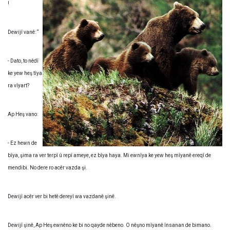
!
Dewijî vanê: “
- Dato, to nêdî
ke yew heş tîya
ra vîyart?
Ap Heş vano:
- Ez hewn de
bîya, şima ra ver terpî û repî ameye, ez bîya haya. Mi ewnîya ke yew heş mîyanê ereqî de
mendibi. No dere ro acêr vazda şi.
Dewijî acêr ver bi hetê dereyî wa vazdanê şinê.
Dewijî şinê, Ap Heş ewnêno ke bi no qayde nêbeno. O nêşno mîyanê însanan de bimano.