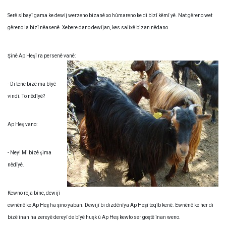
Serê sibayî gama ke dewij werzeno bizanê xo hûmareno ke di bizî kêmî yê. Nat gêreno wet
gêreno la bizî nêasenê. Xebere dano dewijan, kes salixê bizan nêdano.
Şinê Ap Heşî ra persenê vanê:
- Di tene bizê ma bîyê
vindî. To nêdîyê?
Ap Heş vano:
- Ney! Mi bizê şima
nêdîyê.
Kewno roja bîne, dewijî
ewnênê ke Ap Heş ha şino yaban. Dewijî bi dizdênîya Ap Heşî teqîb kenê. Ewnênê ke her di
bizê înan ha zereyê dereyî de bîyê huşk û Ap Heş kewto ser goştê înan weno.