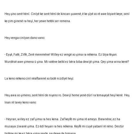
Heş şino serê hênî. Cinîyê ke serê hênî de kincan şuwenê, ê ke şîyê xo rê awe biyarê keye, senî
ke çim ginenê ra heşî, her yewe hetêk ser remena.
Heş venga cinîyan dano vano:
- Eyşê, Fatê, Zilfê, Zerê meremêne! Willey ez vengê xo şima ra nêkena. Ez bîya têşan.
Wurdêsê awe şimena û şina. Mi vatêne belkî ez bêra biba dewijê şima. Qey şima wina kenê?
La keno nêkeno cinî nêaftarenê xo bidê nizdîyê heşî.
Heş awa xo şimeno, serê hênî de nişeno ro. Dewijî heme yenê dûrî ra temaşeyê heşî kenê. Heş
înan rê lavey keno vano:
- Heyran, willey ez zaf şima ra hes kena. Zaf keyfê mi şima rê ameyo. Biewnêne, ez ha
musaya ziwanê şima. Ez êdî heşan ra hes nêkena. Keyfê mi cuyê yabanî rê nêno. Destûr
bidêne mi ke ez bêra şima reyde, na dewe de bimana.