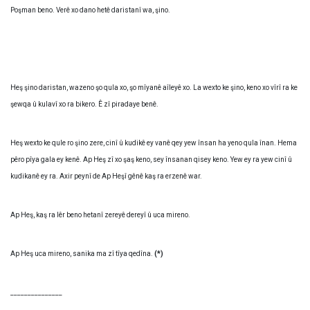
Poşman beno. Verê xo dano hetê daristanî wa, şino.
Heş şino daristan, wazeno şo qula xo, şo mîyanê aîleyê xo. La wexto ke şino, keno xo vîrî ra ke
şewqa û kulavî xo ra bikero. Ê zî piradaye benê.
Heş wexto ke qule ro şino zere, cinî û kudikê ey vanê qey yew însan ha yeno qula înan. Hema
pêro pîya gala ey kenê. Ap Heş zî xo şaş keno, sey însanan qisey keno. Yew ey ra yew cinî û
kudikanê ey ra. Axir peynî de Ap Heşî gênê kaş ra erzenê war.
Ap Heş, kaş ra lêr beno hetanî zereyê dereyî û uca mireno.
Ap Heş uca mireno, sanika ma zî tîya qedîna.
(*)
_______________