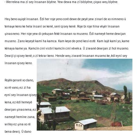
- Werrekna ma zî sey însanan bîyêne. Yew dewa ma zî bibîyêne, çiqas weş bîyêne.
Heş beno aşiqê însanan. Êdî her roje yeno corê dewe de peyê yew zinarî de xo nimneno û
temaşe keno ke hela însanî se kenê, senî qisey kenê. Roje bi roje hîna vêşêr însanan
şinasneno. Her roje yew di çekuyan fekê însanan ra museno. Êdî nameyê heme dewijan
museno. Zano keyeyê kamî ha kamca. Kam keye de çend kesî estê. Kam lajê kamî yo, kame
kênaya kame ya. Kamcîn cinî vistirî kamcîn cinî vêvek a. Û ziwanê dewijan zî hol museno.
Dewijî çi qisey kenê, o zî tekrar keno. Hende weş ziwanê însanan museno ke, êdî eynî sey
însanan qisey keno.
Rojêk qerarê xo dano,
xo rê vano, ez zî ha
eynî sey însanan qisey
kena, ez êdî hemeyê
dewijan şinasnena, ez
nameyê hemîne zana,
willey ez şina xo rê
bena dewij. Û dano