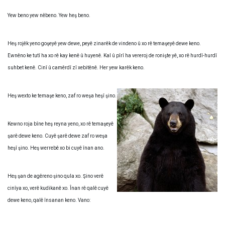
Yew beno yew nêbeno. Yew heş beno.
Heş rojêk yeno goşeyê yew dewe, peyê zinarêk de vindeno û xo rê temaşeyê dewe keno.
Ewnêno ke tutî ha xo rê kay kenê û huyenê. Kal û pîrî ha vereroj de ronişte yê, xo rê hurdî-hurdî
suhbet kenê. Cinî û camêrdî zî xebitênê. Her yew karêk keno.
Heş wexto ke temaşe keno, zaf ro weşa heşî şino.
Kewno roja bîne heş reyna yeno, xo rê temaşeyê
şarê dewe keno. Cuyê şarê dewe zaf ro weşa
heşî şino. Heş werrebê xo bi cuyê înan ano.
Heş şan de agêreno şino qula xo. Şino verê
cinîya xo, verê kudikanê xo. Înan rê qalê cuyê
dewe keno, qalê însanan keno. Vano: