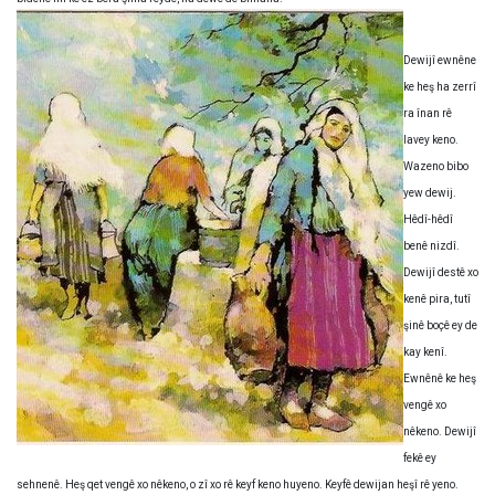
Dewijî ewnêne
ke heş ha zerrî
ra înan rê
lavey keno.
Wazeno bibo
yew dewij.
Hêdî-hêdî
benê nizdî.
Dewijî destê xo
kenê pira, tutî
şinê boçê ey de
kay kenî.
Ewnênê ke heş
vengê xo
nêkeno. Dewijî
fekê ey
sehnenê. Heş qet vengê xo nêkeno, o zî xo rê keyf keno huyeno. Keyfê dewijan heşî rê yeno.