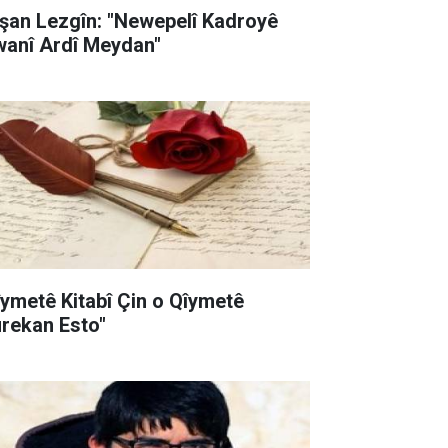
şan Lezgîn: "Newepelî Kadroyê
wanî Ardî Meydan"
îymetê Kitabî Çin o Qîymetê
rekan Esto"