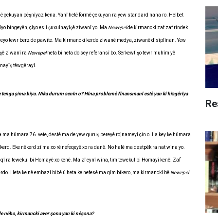
mê çekuyan pêşnîyaz kena. Yanî hetê formê çekuyan ra yew standard nana ro. Helbet
yo bingeyên, çîyo eslî şuxulnayîşê ziwanî yo. Ma
Newepel
de kirmanckî zaf zaf rindek
receyo tewr berz de pawite. Ma kirmanckî kerde ziwanê medya, ziwanê disîplînan. Yew
îşê ziwanî ra
Newepel
heta bi heta do sey referansî bo. Serkewtişo tewr muhîm yê
zanayîş têwgêrayî.
 tenga şima bîya. Nika durum senîn o? Hîna problemê fînansmanî estê yan kî hîsgêrîya
Re
a ma hûmara 76. vete, destê ma de yew quruş pereyê rojnameyî çin o. La key ke hûmara
kerd. Eke nêkerd zî ma xo rê nefeqeyê xo ra danê. No halê ma destpêk ra nat wina yo.
qî ra tewekul bi Homayê xo kenê. Ma zî eynî wina, tim tewekul bi Homayî kenê. Zaf
rdo. Heta ke nê embazî bibê û heta ke nefesê ma qîm bikero, ma kirmanckî bê
Newepel
de nêbo, kirmanckî aver şona yan kî nêşona?