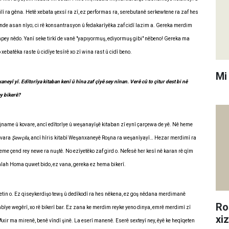
milî ra gêna. Hetê xebata şexsî ra zî, ez performas ra, serebutanê serkewtene ra zaf hes
hende asan nîyo; ci rê konsantrasyon û fedakarîyêka zaf cidî lazim a. Gereka merdim
a apey nêdo. Yanî seke tirkî de vanê "yapıyormuş, ediyormuş gibi" nêbeno! Gereka ma
 xebatêka raste û cidîye tesîrê xo zî wina rast û cidî beno.
Mi
aneyî yî. Edîtorîya kitaban kenî û hîna zaf çîyê sey nînan. Verê cû to çitur dest bi nê
ey bikerê?
 rojname û kovare, ancî edîtorîye û weşanayîşê kitaban zî eynî çarçewa de yê. Nê heme
ovara
Şewçila
, ancî hîris kitabî Weşanxaneyê Roşna ra weşanîyayî… Hezar merdimî ra
me çend rey newe ra nuştê. No ezîyetêko zaf gird o. Nefesê her kesî nê karan rê qîm
nşalah Homa quwet bido, ez vana, gereka ez hema bikerî.
metin o. Ez qiseykerdişo tewş û dedîkodî ra hes nêkena, ez goş nêdana merdimanê
Ro
abîye wegêrî, xo rê bikerî bar. Ez zana ke merdim reyke yeno dinya, emrê merdimî zî
xi
Axir ma mirenê, benê vîndî şinê. La eserî manenê. Eserê sexteyî ney, êyê ke heqîqeten