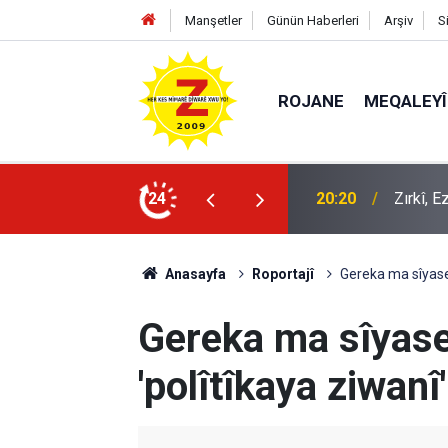
Manşetler
Günün Haberleri
Arşiv
S
ROJANE
MEQALEYÎ
20:20
Zırkî, 
24
09:56
Ji Zilm
Anasayfa
Roportajî
Gereka ma sîyaset
Gereka ma sîyase
'polîtîkaya ziwanî'