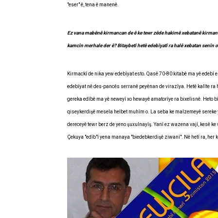
"eser" ê, tena ê manenê.
Ez vana mabênê kirmancan de ê ke tewr zêde hakimê xebatanê kirmanckî 
kamcîn merhale der ê? Bitaybetî hetê edebîyatî ra halê xebatan senîn o,
Kirmackî de nika yew edebîyat esto. Qasê 70-80 kitabê ma yê edebî 
edebîyat nê des-pancês serranê peyênan de virazîya. Hetê kalîte ra 
gereka edîbê ma yê neweyî xo hewayê amatorîye ra bixelisnê. Heto bîn
qiseykerdişê mesela helbet muhîm o. La seba ke malzemeyê sereke yê
dereceyê tewr berz de yeno şuxulnayîş. Yanî ez wazena vajî, kesê ke
Çekuya "edîb"î yena manaya "biedebkerdişê ziwanî". Nê hetî ra, her