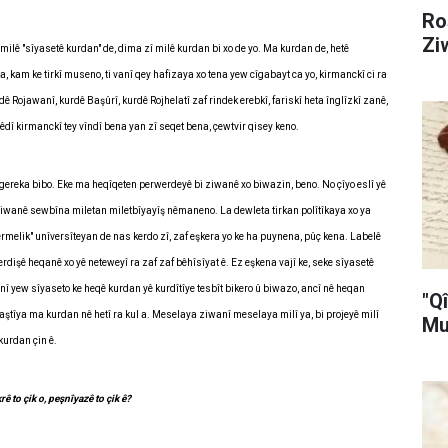
Ro
Zi
ilê "sîyasetê kurdan" de, dima zî milê kurdan bi xo de yo. Ma kurdan de, hetê
, kam ke tirkî museno, ti vanî qey hafizaya xo tena yew cîgabayt ca yo, kirmanckî ci ra
 Rojawanî, kurdê Başûrî, kurdê Rojhelatî zaf rindek erebkî, fariskî heta înglîzkî zanê,
êdî kirmanckî tey vîndî bena yan zî seqet bena, çewtvir qisey keno.
gereka bibo. Eke ma heqîqeten perwerdeyê bi ziwanê xo biwazin, beno. No çîyo eslî yê
 ziwanê sewbîna miletan miletbîyayîş nêmaneno. La dewleta tirkan polîtîkaya xo ya
elik" unîversîteyan de nas kerdo zî, zaf eşkera yo ke ha puynena, pûç kena. Labelê
rdişê heqanê xo yê neteweyî ra zaf zaf bêhîsîyat ê. Ez eşkena vajî ke, seke sîyasetê
anî yew sîyaseto ke heqê kurdan yê kurdîtîye tesbît bikero û biwazo, ancî nê heqan
"Q
aştîya ma kurdan nê hetî ra kul a. Meselaya ziwanî meselaya milî ya, bi projeyê milî
Mu
kurdan çin ê.
ê to çik o, peşnîyazê to çik ê?