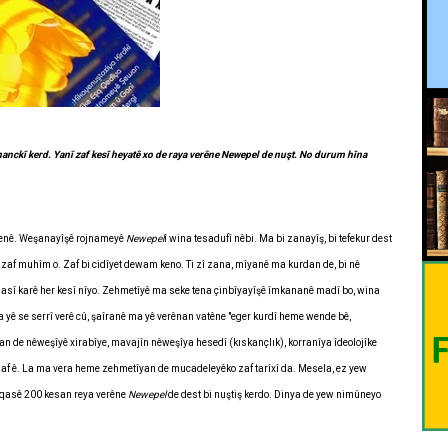
anckî kerd. Yanî zaf kesî heyatê xo de raya verêne Newepel de nuşt. No durum hîna
benê. Weşanayîşê rojnameyê
Newepel
î wina tesadufî nêbi. Ma bi zanayîş, bi tefekur dest
o zaf muhîm o. Zaf bi cidîyet dewam keno. Ti zî zana, mîyanê ma kurdan de, bi nê
sî karê her kesî nîyo. Zehmetîyê ma seke tena çinbîyayîşê îmkananê madî bo, wina
a yê se serrî verê cû, şaîranê ma yê verênan vatêne "eger kurdî heme wende bê,
n de nêweşîyê xirabîye, mavajîn nêweşîya hesedî (kıskançlık), korranîya îdeolojîke
zaf ê. La ma vera heme zehmetîyan de mucadeleyêko zaf tarîxî da. Mesela, ez yew
a qasê 200 kesan reya verêne
Newepel
de dest bi nuştiş kerdo. Dinya de yew nimûneyo