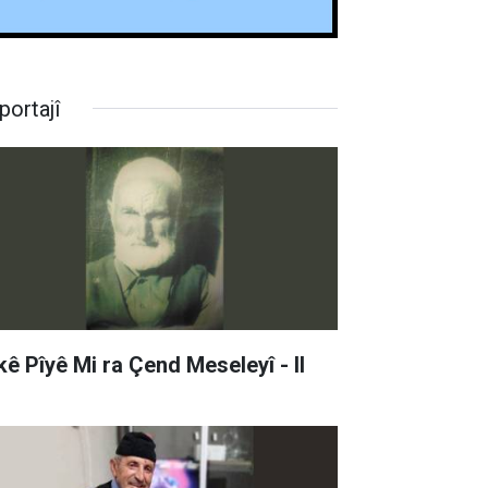
portajî
kê Pîyê Mi ra Çend Meseleyî - II