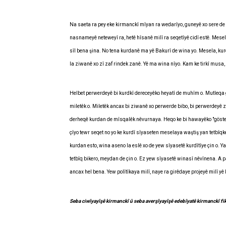
Na saeta ra pey eke kirmanckî mîyan ra wedarîyo, guneyê xo sere de m
nasnameyê neteweyî ra, hetê hîsanê milî ra seqetîyê cidî estê. Mesela
sîl bena şina. No tena kurdanê ma yê Bakurî de wina yo. Mesela, kurdê
la ziwanê xo zî zaf rindek zanê. Yê ma wina nîyo. Kam ke tirkî musa, 
Helbet perwerdeyê bi kurdkî dereceyêko heyatî de muhîm o. Mutleqa 
miletêk o. Miletêk ancax bi ziwanê xo perwerde bibo, bi perwerdeyê
derheqê kurdan de mîsqalêk nêvurnaya. Heqo ke bi hawayêko "gösterm
çîyo tewr seqet no yo ke kurdî sîyaseten meselaya waştiş yan tetbîqke
kurdan esto, wina aseno la eslê xo de yew sîyasetê kurdîtîye çin o. Y
tetbîq bikero, meydan de çin o. Ez yew sîyasetê winasî nêvînena. A p
ancax hel bena. Yew polîtîkaya milî, naye ra girêdaye projeyê milî yê 
Seba ciwîyayîşê kirmanckî û seba averşîyayîşê edebîyatê kirmanckî fikr