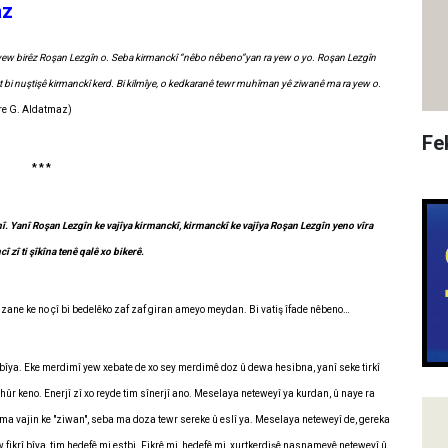
az
ra yew birêz Roşan Lezgîn o. Seba kirmanckî “nêbo nêbeno”yan ra yew o yo. Roşan Lezgîn
st bi nuştişê kirmanckî kerd. Bi kilmîye, o kedkaranê tewr muhîman yê ziwanê ma ra yew o.
e G. Aldatmaz)
Fe
* * *
. Yanî Roşan Lezgîn ke vajîya kirmanckî, kirmanckî ke vajîya Roşan Lezgîn yeno vîra
zî ti şîkîna tenê qalê xo bikerê.
e bizane ke no çî bi bedelêko zaf zaf giran ameyo meydan. Bi vatiş îfade nêbeno…
 bîya. Eke merdimî yew xebate de xo sey merdimê doz û dewa hesibna, yanî seke tirkî
ûr keno. Enerjî zî xo reyde tim sînerjî ano. Meselaya neteweyî ya kurdan, û naye ra
ma vajin ke "ziwan", seba ma doza tewr sereke û eslî ya. Meselaya neteweyî de, gereka
w fikrî bîya, tim hedefê mi estbi. Fikrê mi, hedefê mi, xurtkerdişê nasnameyê neteweyî û