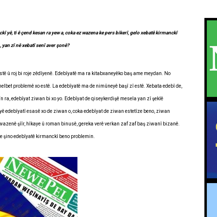
yê, ti ê çend kesan ra yew a, coka ez wazena ke pers bikerî, gelo xebatê kirmanckî
 yan zî nê xebatî senî aver şonê?
estê û roj bi roje zêdîyenê. Edebîyatê ma ra kitabxaneyêko baş ame meydan. No
helbet problemê xo estê. La edebîyatê ma de nimûneyê başî zî estê. Xebata edebî de,
 ra, edebîyat ziwan bi xo yo. Edebîyat de qiseykerdişê mesela yan zî şeklê
 edebîyatî esasê xo de ziwan o, coka edebîyat de ziwan estetîze beno, ziwan
 wazenê şîîr, hîkaye û roman binusê, gereka verê verkan zaf zaf baş ziwanî bizanê.
 ke şino edebîyatê kirmanckî beno problemin.