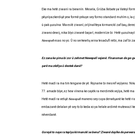
Eke ma hetê ziwanî ra biewnîn. Mesela, Grûba Xebate ya Vateyî for
pêşnîyazkerdişê yew formê çekuye sey formo standard muhîm o, la çî
û pak şuxulna. Ma eslê ziwanî, orîjînalîteya kirmanckî zaf baş, de
ziwano dewij, nika bîyo ziwanê bajarî, modernîze bi. Hetê şuxulnay
Newepel
î esas no yo. Û no serkewtiş wina tesadufî nêbi, ma zaf bi 
Ez zana ke şima bi zor û zehmet Newepelî vejenê. Fînansman de ge-ge
şarê ma zêdîya û destek danê?
Hetê madî ra ma tim tengane de yê. Rojname bi mesref vejîyeno. Nik
77. amade bîye, ez hew vînena ke cayêk ra merdimêk vejîya, hetê ma 
Hetê madî ra vetişê
Newepel
î maneno sey cuya derwêşanê ke hetê ris
embazanê delalan yê sey to bi keda xo ya helale ardimê mutewazî ke
nêverdanê.
Goreyê to naye ra tepîya kirmanckî se bena? Ziwanê dayîke de perwer