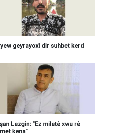
 yew geyrayoxî dir suhbet kerd
şan Lezgîn: "Ez miletê xwu rê
zmet kena"