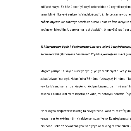
milîyetê ma yo. Ez hêz û enerjîyê xo yê xebate hîsan û xeyretê xo yê 
kena. Mi rê hîkayeyê serkewtişî rindek û cazîb ê. Helbet serkewtiş 
zaf bicidîyet xo konsantreyê hedefê xo bikero û esla xo fedakarîye r
heqîqeten bixebitîn. Û gereka ma rast bixebitîn; bingeyêkê rastî ser o
Ti hîkayenuştox û şaîr î, ti rojnameger î, kovare vejenê û wayîrê weşanx
karan kerd û ti çitur resena hende karî. Ti şîkîna yew roja xo ma rê qis
Mi gore şaîrîye û hîkayenuştoxîye eynî çî yê; yanî edebîyat o. Vetişê
xebatî ziwanî ser o yê. Hetanî nika 76 hûmarî
Newepel
, 14 hûmarî k
yew belkî çend serran de nêeşkeno nê çîyan biwano. La mi nê eserî he
nêkeno. La nika ke ti mi ra bipersî, ez vana, mi qet çîyêk nêkerdo. Î
Ez bi xo yew deqa wextê xo veng ra nêvîyarnena. Wext mi rê zaf qîy
vengan ser ke fekê înan tim xirabîye ser şuxulîyeno. Ez nêeşkena xir
bisînor o. Coka ez nêwazena yew sanîyeya xo zî veng ra xerc bikerî. 