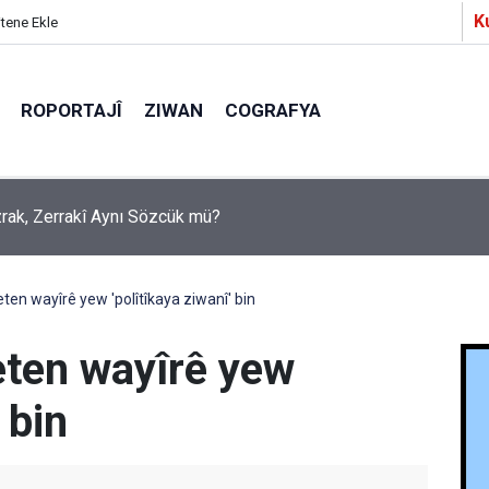
K
itene Ekle
ROPORTAJÎ
ZIWAN
COGRAFYA
Ezrak, Zerrakî Aynı Sözcük mü?
a Partîzanan Nimûneyeka Piçûk
en wayîrê yew 'polîtîkaya ziwanî' bin
ten wayîrê yew
 bin