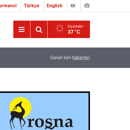
urmancî
Türkçe
English
Diyarbakır
37 °C
16:01
Çapo 3. o Hîrakerde yê Ferhengê Zazakî-Tirkî V
Günün tüm
haberleri