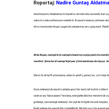
Roportaj:
Nadîre Guntaş Aldatm
Kesê bixeyret û fedakarê ke mi heyatê xo de heta nika nas kerdê, înan 
seba mi û seba zaf kesî yew mekteb bî. Bi xeyret û keda ey zaf kesan de
Mi no hewte birêz Roşan Lezgînî de xebatanê ey ser o qisey kerd.
(Nadîr
Birêz Roşan, nameyê to bi nameyê ziwanê ma ra pîya yenê vîra merdimî
merdimî. Şima her di nameyî bîyê yew. Çimê wendoxan de nîya yo. Ancî 
Eke ez bi nê tarîfî şinasîyena, seba mi şeref o, şanazî ya. La ti nay
Doza neteweyî de xeyret û xebata şexsî her wext zaf muhîm û bitesîr
vanê xo sey "dava adamı" hesibna, enerjîyêko bêsînor merdimî de zuh
girêdaye, nasnameyê neteweyî; her çîyê ke milîyetê ma anê meydan, 
ferdê netewe tim wayîrê fikr û hedefêk bê. Nê hetî ra ez tim wayîrê ye