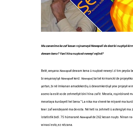
Ma zanenîme ke zaf kesan rojnameyê Newepelî de dest bi nuştişê kirm
dewam keno? Yanî hîna nuştoxê neweyî vejînê?
Belê, weşana
Newepel
î dewam kena û nuştoxê neweyî zî tim peyda 
bi weşanayîşê
Newepel
î kerd.
Newepel
, tarîxê kirmanckî de projeyêk
şertan, bi nê îmkanan amadekerdiş û dewamkerdişê yew projeyê wina
aseno la eslê xo de zehmetîyê bînî hîna zaf ê. Mesela, roşinbîranê m
meselaya kurdayetî hel bena." La nika ma vînenê ke mîyanê ma kurda
tewr zaf wendeyanê ma de esta. Nê hetî ra zehmetî û astengîyê ma 
îstatîstîk bidî. 75 hûmaranê
Newepel
î de 262 kesan nuşto. Nînan r
winasî esto, ez nêzana.