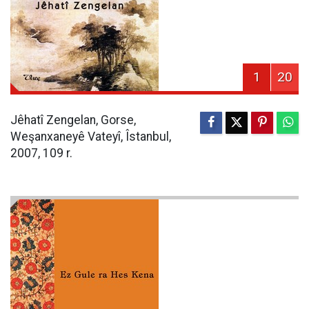
1
20
Jêhatî Zengelan, Gorse,
Weşanxaneyê Vateyî, Îstanbul,
2007, 109 r.