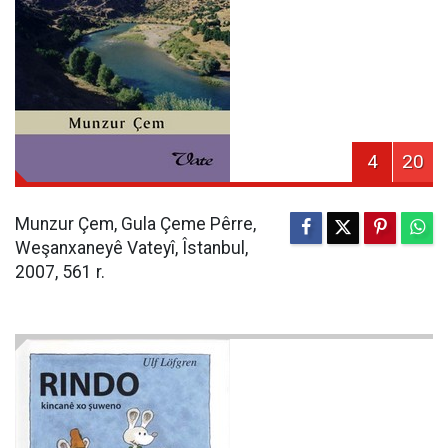
4
20
Munzur Çem, Gula Çeme Pêrre,
Weşanxaneyê Vateyî, Îstanbul,
2007, 561 r.