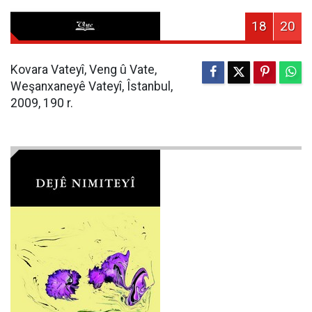
18
20
Kovara Vateyî, Veng û Vate,
Weşanxaneyê Vateyî, Îstanbul,
2009, 190 r.