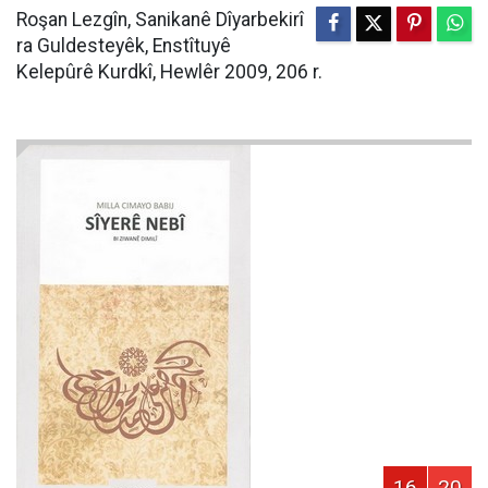
Roşan Lezgîn, Sanikanê Dîyarbekirî
ra Guldesteyêk, Enstîtuyê
Kelepûrê Kurdkî, Hewlêr 2009, 206 r.
16
20