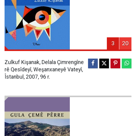
3
20
Zulkuf Kişanak, Delala Çimrengîne
rê Qesîdeyî, Weşanxaneyê Vateyî,
Îstanbul, 2007, 96 r.