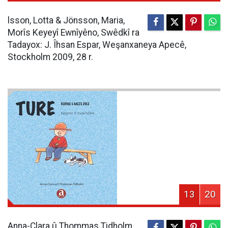
lsson, Lotta & Jönsson, Maria,
Morîs Keyeyî Ewnîyêno, Swêdkî ra
Tadayox: J. Îhsan Espar, Weşanxaneya Apecê,
Stockholm 2009, 28 r.
13
20
Anna-Clara û Thommas Tidholm,