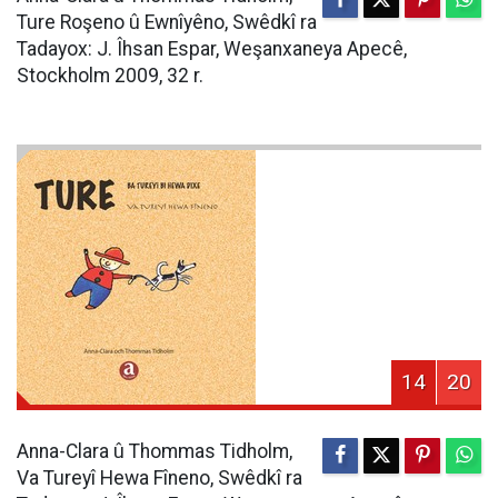
Ture Roşeno û Ewnîyêno, Swêdkî ra
Tadayox: J. Îhsan Espar, Weşanxaneya Apecê,
Stockholm 2009, 32 r.
14
20
Anna-Clara û Thommas Tidholm,
Va Tureyî Hewa Fîneno, Swêdkî ra