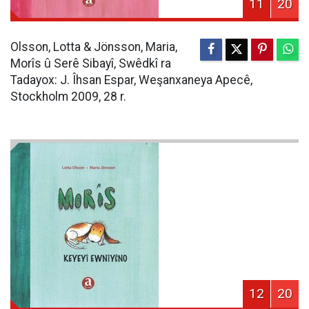
11
20
Olsson, Lotta & Jönsson, Maria,
Morîs û Serê Sibayî, Swêdkî ra
Tadayox: J. Îhsan Espar, Weşanxaneya Apecê,
Stockholm 2009, 28 r.
12
20