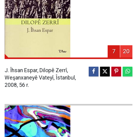
7
20
J. Îhsan Espar, Dilopê Zerrî,
Weşanxaneyê Vateyî, Îstanbul,
2008, 56 r.