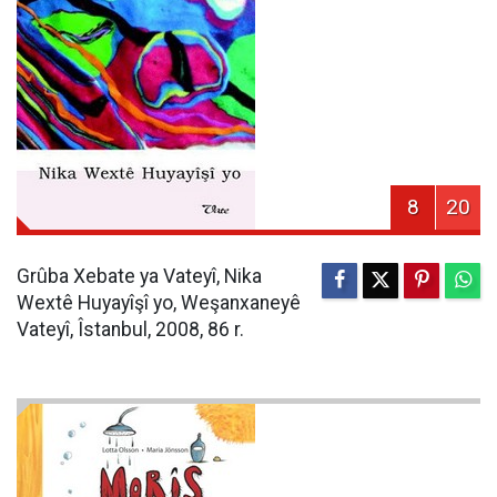
8
20
Grûba Xebate ya Vateyî, Nika
Wextê Huyayîşî yo, Weşanxaneyê
Vateyî, Îstanbul, 2008, 86 r.