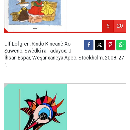
5
20
Ulf Löfgren, Rindo Kincanê Xo
Şuweno, Swêdkî ra Tadayox: J.
Îhsan Espar, Weşanxaneya Apec, Stockholm, 2008, 27
r.