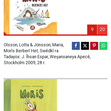
9
20
Olsson, Lotta & Jönsson, Maria,
Morîs Berberî Het, Swêdkî ra
Tadayox: J. Îhsan Espar, Weşanxaneya Apecê,
Stockholm 2009, 28 r.