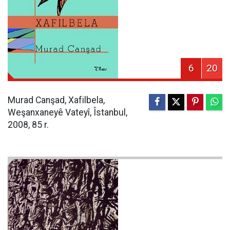
6
20
Murad Canşad, Xafilbela,
Weşanxaneyê Vateyî, Îstanbul,
2008, 85 r.