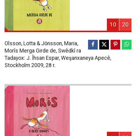
10
20
Olsson, Lotta & Jönsson, Maria,
Morîs Merga Girde de, Swêdkî ra
Tadayox: J. Îhsan Espar, Weşanxaneya Apecê,
Stockholm 2009, 28 r.