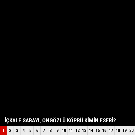
İÇKALE SARAYI, ONGÖZLÜ KÖPRÜ KİMİN ESERİ?
1
2
3
4
5
6
7
8
9
10
11
12
13
14
15
16
17
18
19
20