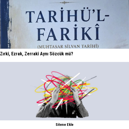
Zırkî, Ezrak, Zerrakî Aynı Sözcük mü?
Sitene Ekle
Ji Zilma Partîzanan Nimûneyeka Piçûk