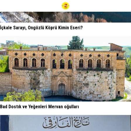
İçkale Sarayı, Ongözlü Köprü Kimin Eseri?
Bad Dostık ve Yeğenleri Mervan oğulları